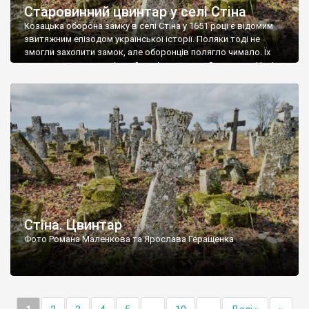
Старовинний цвинтар у селі Стіна
Козацька оборона замку в селі Стіна у 1651 році є відомим
звитяжним епізодом української історії. Поляки тоді не
змогли захопити замок, але оборонців полягло чимало. Їх
поховали на цвинтарі, який тоді називався Замковим. Нині на
місці замку церква із кам’яною огорожею, а цвинтар є. На
ньому чимало хрестів 19 століття, є такі, де епітафії стер […]
Стіна. Цвинтар
Фото Романа Маленкова та Ярослава Геращенка