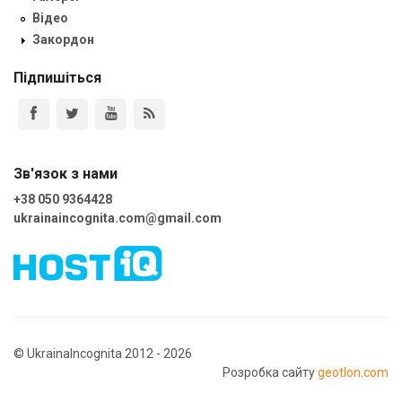
Відео
Закордон
Підпишіться
Зв'язок з нами
+38 050 9364428
ukrainaincognita.com@gmail.com
© UkrainaIncognita 2012 - 2026
Розробка сайту
geotlon.com