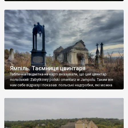
Ямпіль. Таємниця цвинтаря
Табличка і відмітка на карті вказували, що цей цвинтар
польський. Zabytkowy polski cmentarz w Jampolu. Таким він
нам себе відразу і показав: польські надгробки, які можна
віднести до фабричних, польські епітафії… Загалом цвинтар
виявився величезним – порахували площу у GoogleMaps –
виявилося більше семи гектарів. Перше враження про
абсолютну звичайність польського цвинтаря виявилося
оманливим – […]