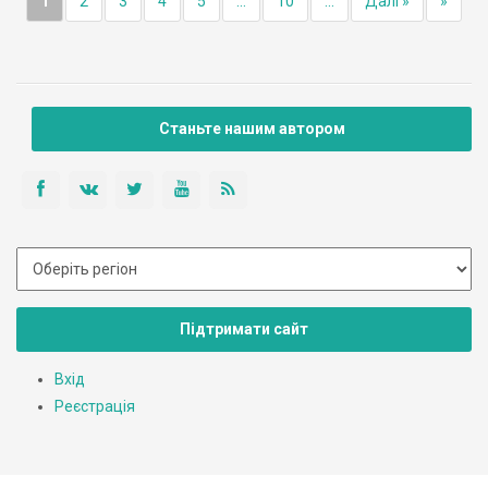
1
2
3
4
5
...
10
...
Далі »
»
Станьте нашим автором
Підтримати сайт
Вхід
Реєстрація