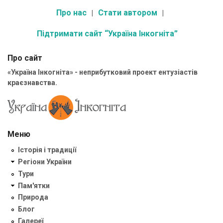
Про нас
Стати автором
Підтримати сайт “Україна Інкогніта”
Про сайт
«Україна Інкогніта» - неприбутковий проект ентузіастів
краєзнавства.
Меню
Історія і традиції
Регіони України
Тури
Пам'ятки
Природа
Блог
Галереї