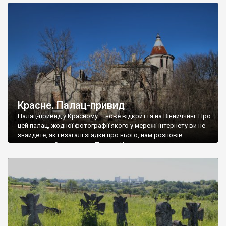
доглянутий, а в іншій суцільна руїна. Руїни палацу Тишкевичів у
Андрушівці, на Вінниччині. Такий стан […]
Красне. Палац-привид
Палац-привид у Красному – нове відкриття на Вінниччині. Про
цей палац, жодної фотографії якого у мережі інтернету ви не
знайдете, як і взагалі згадки про нього, нам розповів
мешканець Самгородка. Палац у Красному вразив не лише
станом руїни і чагарями, які його оточують, але і величчю
навіть у руїні. Можна уявно рекоструювати головний вхід із
[…]