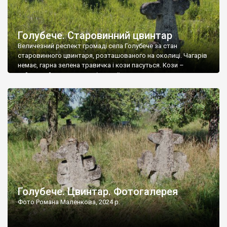
Голубече. Старовинний цвинтар
Величезний респект громаді села Голубече за стан
старовинного цвинтаря, розташованого на околиці. Чагарів
немає, гарна зелена травичка і кози пасуться. Кози –
найкращий регулятор шкідливої, для старих кладовищ,
рослинності. Навесні, коли паростки дерев вкриваються
бруньками, кози ті бруньки обгризають, бо то улюблений
делікатес. На цвинтарі у Голубечому ціла колекція
різноманітних форм хрестів. Село відносно невелике, […]
Голубече. Цвинтар. Фотогалерея
Фото Романа Маленкова, 2024 р.