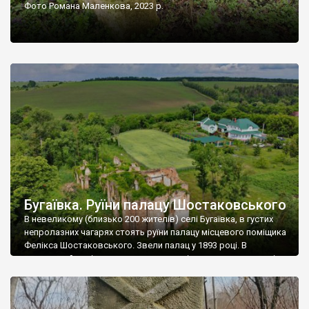
Фото Романа Маленкова, 2023 р.
Бугаївка. Руїни палацу Шостаковського
В невеликому (близько 200 жителів) селі Бугаївка, в густих
непролазних чагарях стоять руїни палацу місцевого поміщика
Фелікса Шостаковського. Звели палац у 1893 році. В
радянський період у ньому спочатку містилася школа, потім
клуб, ще пізніше – гуртожиток. У 60-х роках минулого
століття тут розмістили туберкульозну лікарню. Коли із
палацу виїхала лікарня – ми точно не […]