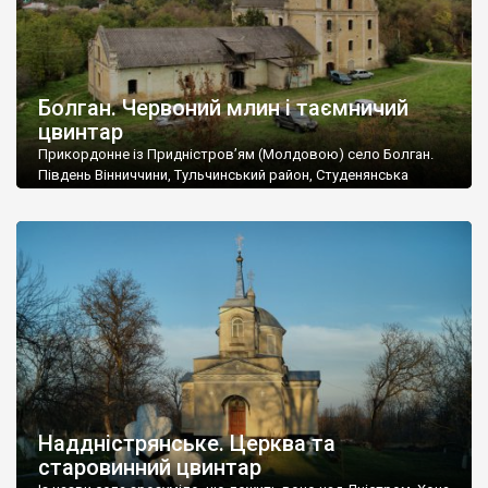
Болган. Червоний млин і таємничий
цвинтар
Прикордонне із Придністров’ям (Молдовою) село Болган.
Південь Вінниччини, Тульчинський район, Студенянська
громада. У селі мешкає близько тисячі осіб. Спочатку ми
дізналися, що у Болгані є величезний захаращений
старовинний цвинтар із кам’яними хрестами. Всі епітафії, які
збереглися, написані кирилицею, церковнослов’янською
мовою. За всіма традиційними ознаками – цвинтар
український. Хрести датуються 19 століттям. У 1924-1940
роках Болган […]
Наддністрянське. Церква та
старовинний цвинтар