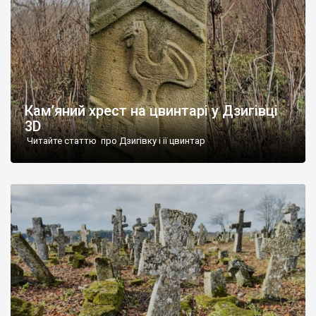
Кам’яний хрест на цвинтарі у Дзигівці
3D
Читайте статтю про Дзигівку і її цвинтар