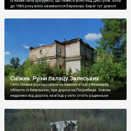
Із назви села зрозуміло, що лежить воно над Дністром. Хоча
до 1965 року воно називалося Березова. Берег тут доволі
високий і крутий, як і майже всюди на Поділлі, але є кілька
грунтових доріг, які збігають аж до самої води – цим
Наддністрянське відрізняється від більшості навколишніх
сіл. У селі є мурована Михайлівська церква. Точної дати […]
Сніжна. Руїни палацу Залеських
Село Сніжна розташоване на самому в’їзді у Вінницьку
область із Київською, при дорозі на Погребище. Зовсім
недалеко від дороги, на в’їзді у село стоїть радянське
рельєфне пано, яке показує жінку і яблуню, а трохи далі, десь
серед дерев, заховалися руїни палацу Залеських. З дороги їх
не видно, але видно дві стареньких колії у траві – […]