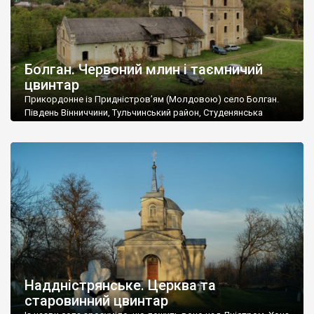
Болган. Червоний млин і таємничий
цвинтар
Прикордонне із Придністров’ям (Молдовою) село Болган.
Південь Вінниччини, Тульчинський район, Студенянська
громада. У селі мешкає близько тисячі осіб. Спочатку ми
дізналися, що у Болгані є величезний захаращений
старовинний цвинтар із кам’яними хрестами. Всі епітафії, які
збереглися, написані кирилицею, церковнослов’янською
мовою. За всіма традиційними ознаками – цвинтар
український. Хрести датуються 19 століттям. У 1924-1940
роках Болган […]
Наддністрянське. Церква та
старовинний цвинтар