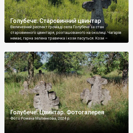
Голубече. Старовинний цвинтар
Величезний респект громаді села Голубече за стан
старовинного цвинтаря, розташованого на околиці. Чагарів
немає, гарна зелена травичка і кози пасуться. Кози –
найкращий регулятор шкідливої, для старих кладовищ,
рослинності. Навесні, коли паростки дерев вкриваються
бруньками, кози ті бруньки обгризають, бо то улюблений
делікатес. На цвинтарі у Голубечому ціла колекція
різноманітних форм хрестів. Село відносно невелике, […]
Голубече. Цвинтар. Фотогалерея
Фото Романа Маленкова, 2024 р.