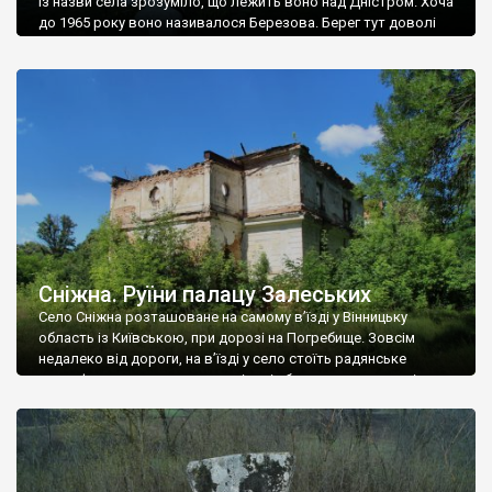
Із назви села зрозуміло, що лежить воно над Дністром. Хоча
до 1965 року воно називалося Березова. Берег тут доволі
високий і крутий, як і майже всюди на Поділлі, але є кілька
грунтових доріг, які збігають аж до самої води – цим
Наддністрянське відрізняється від більшості навколишніх
сіл. У селі є мурована Михайлівська церква. Точної дати […]
Сніжна. Руїни палацу Залеських
Село Сніжна розташоване на самому в’їзді у Вінницьку
область із Київською, при дорозі на Погребище. Зовсім
недалеко від дороги, на в’їзді у село стоїть радянське
рельєфне пано, яке показує жінку і яблуню, а трохи далі, десь
серед дерев, заховалися руїни палацу Залеських. З дороги їх
не видно, але видно дві стареньких колії у траві – […]