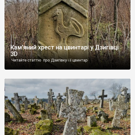
Кам’яний хрест на цвинтарі у Дзигівці
3D
Читайте статтю про Дзигівку і її цвинтар