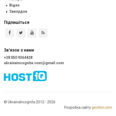
Відео
Закордон
Підпишіться
Зв'язок з нами
+38 050 9364428
ukrainaincognita.com@gmail.com
© UkrainaIncognita 2012 - 2026
Розробка сайту
geotlon.com