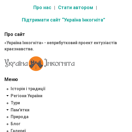
Про нас
Стати автором
Підтримати сайт “Україна Інкогніта”
Про сайт
«Україна Інкогніта» - неприбутковий проект ентузіастів
краєзнавства.
Меню
Історія і традиції
Регіони України
Тури
Пам'ятки
Природа
Блог
Галереї