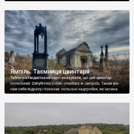
Ямпіль. Таємниця цвинтаря
Табличка і відмітка на карті вказували, що цей цвинтар
польський. Zabytkowy polski cmentarz w Jampolu. Таким він
нам себе відразу і показав: польські надгробки, які можна
віднести до фабричних, польські епітафії… Загалом цвинтар
виявився величезним – порахували площу у GoogleMaps –
виявилося більше семи гектарів. Перше враження про
абсолютну звичайність польського цвинтаря виявилося
оманливим – […]