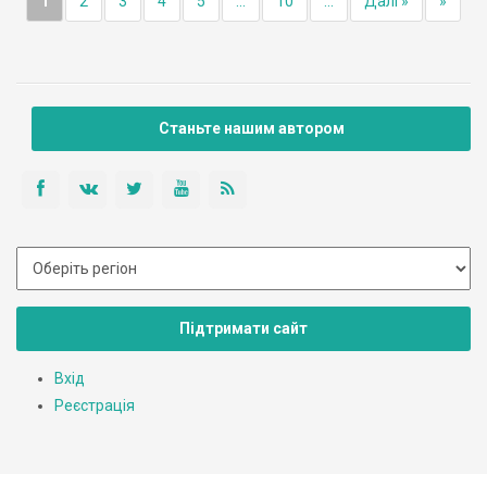
1
2
3
4
5
...
10
...
Далі »
»
Станьте нашим автором
Підтримати сайт
Вхід
Реєстрація