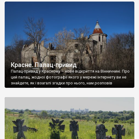
доглянутий, а в іншій суцільна руїна. Руїни палацу Тишкевичів у
Андрушівці, на Вінниччині. Такий стан […]
Красне. Палац-привид
Палац-привид у Красному – нове відкриття на Вінниччині. Про
цей палац, жодної фотографії якого у мережі інтернету ви не
знайдете, як і взагалі згадки про нього, нам розповів
мешканець Самгородка. Палац у Красному вразив не лише
станом руїни і чагарями, які його оточують, але і величчю
навіть у руїні. Можна уявно рекоструювати головний вхід із
[…]