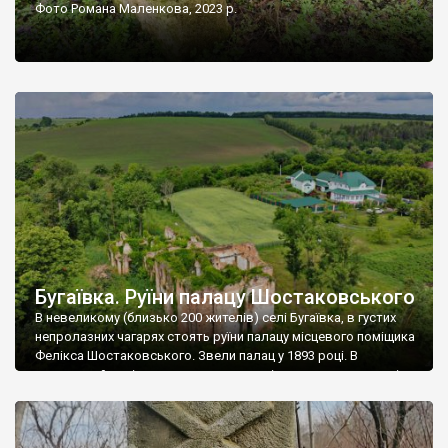
Фото Романа Маленкова, 2023 р.
Бугаївка. Руїни палацу Шостаковського
В невеликому (близько 200 жителів) селі Бугаївка, в густих
непролазних чагарях стоять руїни палацу місцевого поміщика
Фелікса Шостаковського. Звели палац у 1893 році. В
радянський період у ньому спочатку містилася школа, потім
клуб, ще пізніше – гуртожиток. У 60-х роках минулого
століття тут розмістили туберкульозну лікарню. Коли із
палацу виїхала лікарня – ми точно не […]