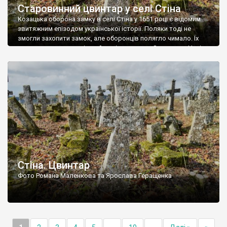
Старовинний цвинтар у селі Стіна
Козацька оборона замку в селі Стіна у 1651 році є відомим
звитяжним епізодом української історії. Поляки тоді не
змогли захопити замок, але оборонців полягло чимало. Їх
поховали на цвинтарі, який тоді називався Замковим. Нині на
місці замку церква із кам’яною огорожею, а цвинтар є. На
ньому чимало хрестів 19 століття, є такі, де епітафії стер […]
Стіна. Цвинтар
Фото Романа Маленкова та Ярослава Геращенка