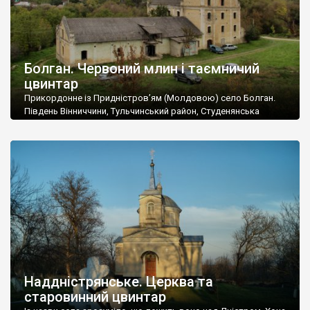
Болган. Червоний млин і таємничий
цвинтар
Прикордонне із Придністров’ям (Молдовою) село Болган.
Південь Вінниччини, Тульчинський район, Студенянська
громада. У селі мешкає близько тисячі осіб. Спочатку ми
дізналися, що у Болгані є величезний захаращений
старовинний цвинтар із кам’яними хрестами. Всі епітафії, які
збереглися, написані кирилицею, церковнослов’янською
мовою. За всіма традиційними ознаками – цвинтар
український. Хрести датуються 19 століттям. У 1924-1940
роках Болган […]
Наддністрянське. Церква та
старовинний цвинтар