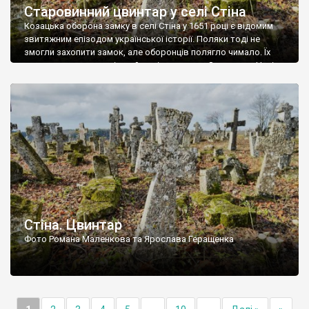
Старовинний цвинтар у селі Стіна
Козацька оборона замку в селі Стіна у 1651 році є відомим
звитяжним епізодом української історії. Поляки тоді не
змогли захопити замок, але оборонців полягло чимало. Їх
поховали на цвинтарі, який тоді називався Замковим. Нині на
місці замку церква із кам’яною огорожею, а цвинтар є. На
ньому чимало хрестів 19 століття, є такі, де епітафії стер […]
Стіна. Цвинтар
Фото Романа Маленкова та Ярослава Геращенка