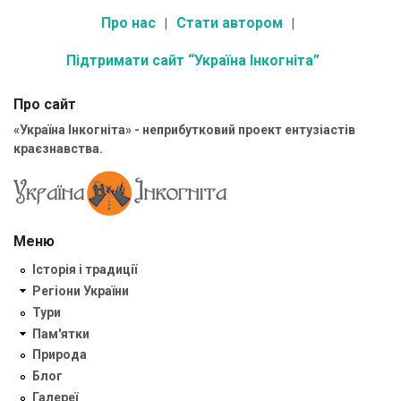
Про нас
Стати автором
Підтримати сайт “Україна Інкогніта”
Про сайт
«Україна Інкогніта» - неприбутковий проект ентузіастів
краєзнавства.
Меню
Історія і традиції
Регіони України
Тури
Пам'ятки
Природа
Блог
Галереї