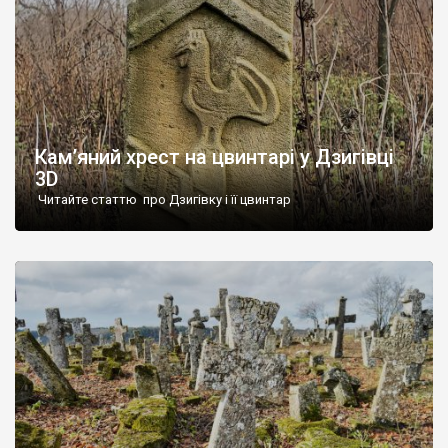
Кам’яний хрест на цвинтарі у Дзигівці
3D
Читайте статтю про Дзигівку і її цвинтар