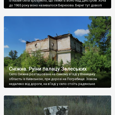
Із назви села зрозуміло, що лежить воно над Дністром. Хоча
до 1965 року воно називалося Березова. Берег тут доволі
високий і крутий, як і майже всюди на Поділлі, але є кілька
грунтових доріг, які збігають аж до самої води – цим
Наддністрянське відрізняється від більшості навколишніх
сіл. У селі є мурована Михайлівська церква. Точної дати […]
Сніжна. Руїни палацу Залеських
Село Сніжна розташоване на самому в’їзді у Вінницьку
область із Київською, при дорозі на Погребище. Зовсім
недалеко від дороги, на в’їзді у село стоїть радянське
рельєфне пано, яке показує жінку і яблуню, а трохи далі, десь
серед дерев, заховалися руїни палацу Залеських. З дороги їх
не видно, але видно дві стареньких колії у траві – […]