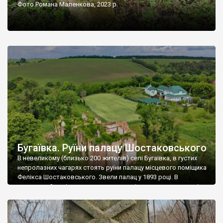
Фото Романа Маленкова, 2023 р.
Бугаївка. Руїни палацу Шостаковського
В невеликому (близько 200 жителів) селі Бугаївка, в густих
непролазних чагарях стоять руїни палацу місцевого поміщика
Фелікса Шостаковського. Звели палац у 1893 році. В
радянський період у ньому спочатку містилася школа, потім
клуб, ще пізніше – гуртожиток. У 60-х роках минулого
століття тут розмістили туберкульозну лікарню. Коли із
палацу виїхала лікарня – ми точно не […]