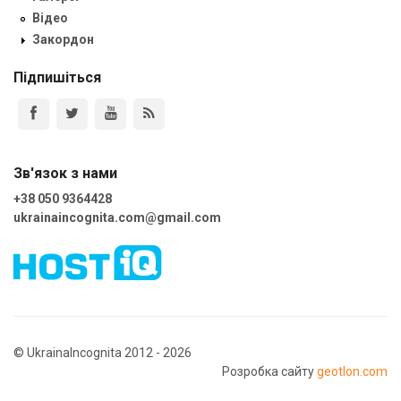
Відео
Закордон
Підпишіться
Зв'язок з нами
+38 050 9364428
ukrainaincognita.com@gmail.com
© UkrainaIncognita 2012 - 2026
Розробка сайту
geotlon.com