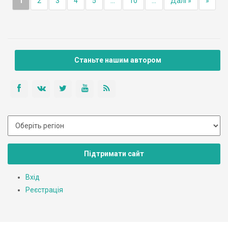
1
2
3
4
5
...
10
...
Далі »
»
Станьте нашим автором
Підтримати сайт
Вхід
Реєстрація