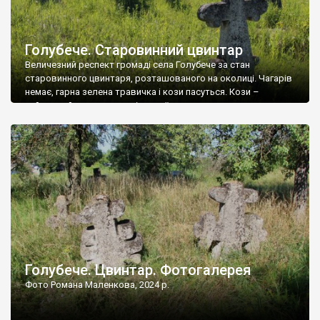
Голубече. Старовинний цвинтар
Величезний респект громаді села Голубече за стан
старовинного цвинтаря, розташованого на околиці. Чагарів
немає, гарна зелена травичка і кози пасуться. Кози –
найкращий регулятор шкідливої, для старих кладовищ,
рослинності. Навесні, коли паростки дерев вкриваються
бруньками, кози ті бруньки обгризають, бо то улюблений
делікатес. На цвинтарі у Голубечому ціла колекція
різноманітних форм хрестів. Село відносно невелике, […]
Голубече. Цвинтар. Фотогалерея
Фото Романа Маленкова, 2024 р.