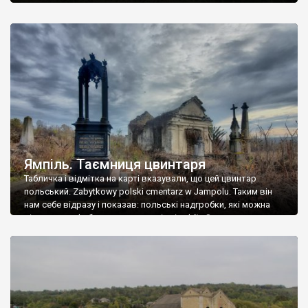
Ямпіль. Таємниця цвинтаря
Табличка і відмітка на карті вказували, що цей цвинтар
польський. Zabytkowy polski cmentarz w Jampolu. Таким він
нам себе відразу і показав: польські надгробки, які можна
віднести до фабричних, польські епітафії… Загалом цвинтар
виявився величезним – порахували площу у GoogleMaps –
виявилося більше семи гектарів. Перше враження про
абсолютну звичайність польського цвинтаря виявилося
оманливим – […]