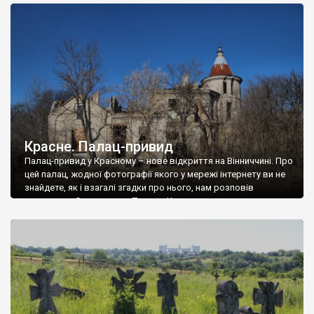
доглянутий, а в іншій суцільна руїна. Руїни палацу Тишкевичів у
Андрушівці, на Вінниччині. Такий стан […]
Красне. Палац-привид
Палац-привид у Красному – нове відкриття на Вінниччині. Про
цей палац, жодної фотографії якого у мережі інтернету ви не
знайдете, як і взагалі згадки про нього, нам розповів
мешканець Самгородка. Палац у Красному вразив не лише
станом руїни і чагарями, які його оточують, але і величчю
навіть у руїні. Можна уявно рекоструювати головний вхід із
[…]