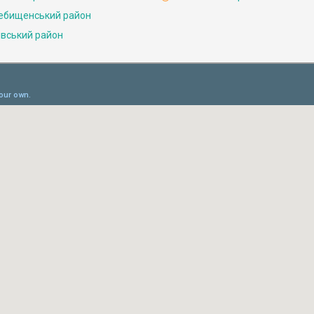
ебищенський район
івський район