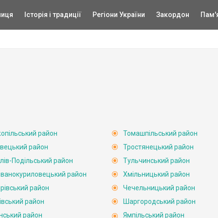
ниця
Історія і традиції
Регіони України
Закордон
Пам'
опільський район
Томашпільський район
вецький район
Тростянецький район
лів-Подільський район
Тульчинський район
ванокуриловецький район
Хмільницький район
рівський район
Чечельницький район
івський район
Шаргородський район
нський район
Ямпільський район