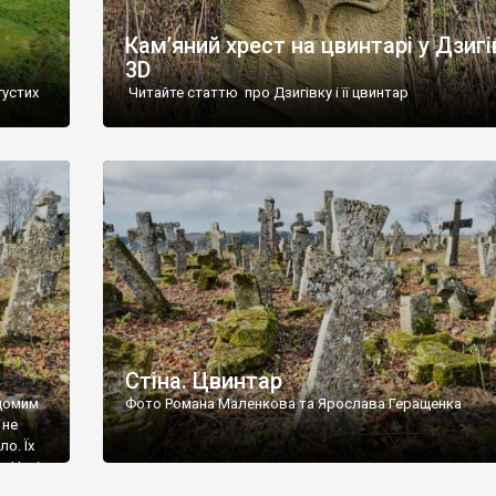
Кам’яний хрест на цвинтарі у Дзигі
3D
густих
Читайте статтю про Дзигівку і її цвинтар
93 році.
ола,
инулого
и із
Стіна. Цвинтар
ідомим
Фото Романа Маленкова та Ярослава Геращенка
 не
о. Їх
. Нині
ар є.