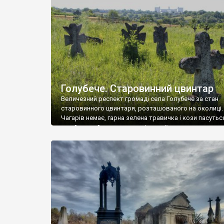
у Андрушівці, на Вінниччині. Такий стан […]
Голубече. Старовинний цвинтар
Величезний респект громаді села Голубече за стан
старовинного цвинтаря, розташованого на околиці.
Чагарів немає, гарна зелена травичка і кози пасутьс
– найкращий регулятор шкідливої, для старих клад
рослинності. Навесні, коли паростки дерев вкрива
бруньками, кози ті бруньки обгризають, бо то улюбл
делікатес. На цвинтарі у Голубечому ціла колекція
різноманітних форм хрестів. Село відносно невелике,