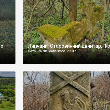
дороги їх не видно, але видно дві стареньких колії у т
лишніх
[…]
ати […]
то
Липчани. Старовинний цвинтар. Ф
Фото Романа Маленкова, 2023 р.