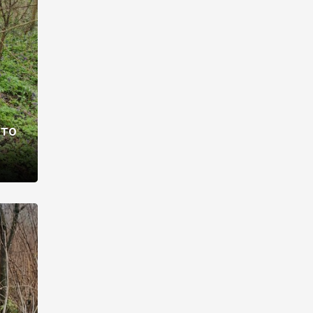
раві –
ото