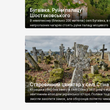
Бугаївка. Руїни палацу
Шостаковського
В невеликому (близько 200 жителів) селі Бугаївка, в 
непролазних чагарях стоять руїни палацу місцевого
поміщика Фелікса Шостаковського. Звели палац у 18
В радянський період у ньому спочатку містилася шк
потім клуб, ще пізніше – гуртожиток. У 60-х роках м
століття тут розмістили туберкульозну лікарню. Кол
палацу виїхала лікарня – ми точно не […]
Старовинний цвинтар у селі Стіна
Козацька оборона замку в селі Стіна у 1651 році є в
звитяжним епізодом української історії. Поляки тоді
змогли захопити замок, але оборонців полягло чимал
поховали на цвинтарі, який тоді називався Замковим
на місці замку церква із кам’яною огорожею, а цвинт