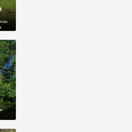
й
лган.
а
 ми
ї, які
кою
940
у
ім
і,
 З