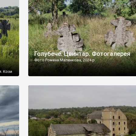
[…]
Голубече. Цвинтар. Фотогалерея
Фото Романа Маленкова, 2024 р.
я. Кози
овищ,
ються
ений
 […]