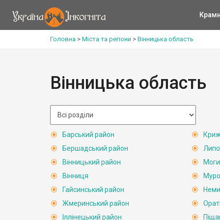
Крам
Головна
>
Міста та регіони
>
Вінницька область
Вінницька область
Барський район
Криж
Бершадський район
Липо
Вінницький район
Моги
Вінниця
Муро
Гайсинський район
Неми
Жмеринський район
Орат
Іллінецький район
Піща