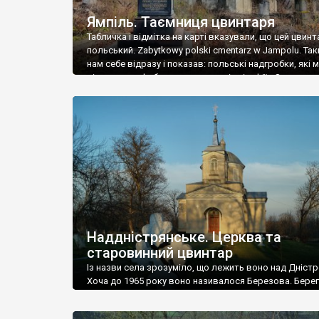
Ямпіль. Таємниця цвинтаря
Табличка і відмітка на карті вказували, що цей цвинт
польський. Zabytkowy polski cmentarz w Jampolu. Так
нам себе відразу і показав: польські надгробки, які
віднести до фабричних, польські епітафії… Загалом 
виявився величезним – порахували площу у Google
виявилося більше семи гектарів. Перше враження п
абсолютну звичайність польського цвинтаря вияви
оманливим – […]
Наддністрянське. Церква та
старовинний цвинтар
Із назви села зрозуміло, що лежить воно над Дністр
Хоча до 1965 року воно називалося Березова. Берег
доволі високий і крутий, як і майже всюди на Поділлі
кілька грунтових доріг, які збігають аж до самої вод