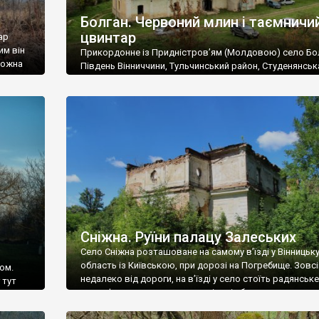
Болган. Червоний млин і таємничи
цвинтар
ар
им він
Прикордонне із Придністров’ям (Молдовою) село Бо
 можна
Південь Вінниччини, Тульчинський район, Студенянськ
цвинтар
громада. У селі мешкає близько тисячі осіб. Спочатку
Maps –
дізналися, що у Болгані є величезний захаращений
ро
старовинний цвинтар із кам’яними хрестами. Всі епітафі
лося
збереглися, написані кирилицею, церковнослов’янсь
мовою. За всіма традиційними ознаками – цвинтар
український. Хрести датуються 19 століттям. У 1924-1
роках Болган […]
Сніжна. Руїни палацу Залеських
Село Сніжна розташоване на самому в’їзді у Вінницьк
область із Київською, при дорозі на Погребище. Зовс
ом.
недалеко від дороги, на в’їзді у село стоїть радянське
 тут
рельєфне пано, яке показує жінку і яблуню, а трохи дал
, але є
десь серед дерев, заховалися руїни палацу Залеських.
и – цим