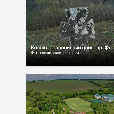
Наддністрянське відрізняється від більшості навко
сіл. У селі є мурована Михайлівська церква. Точної д
Козлів. Старовинний цвинтар. Фо
Фото Романа Маленкова, 2023 р.