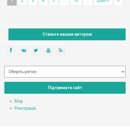
1
2
3
4
5
...
10
...
Далі »
»
Станьте нашим автором
Підтримати сайт
Вхід
Реєстрація