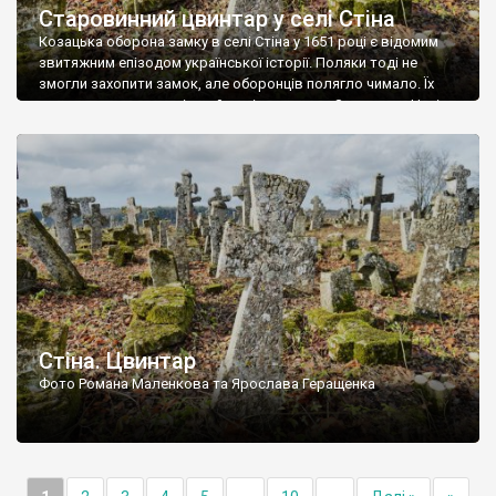
Старовинний цвинтар у селі Стіна
Козацька оборона замку в селі Стіна у 1651 році є відомим
звитяжним епізодом української історії. Поляки тоді не
змогли захопити замок, але оборонців полягло чимало. Їх
поховали на цвинтарі, який тоді називався Замковим. Нині на
місці замку церква із кам’яною огорожею, а цвинтар є. На
ньому чимало хрестів 19 століття, є такі, де епітафії стер […]
Стіна. Цвинтар
Фото Романа Маленкова та Ярослава Геращенка