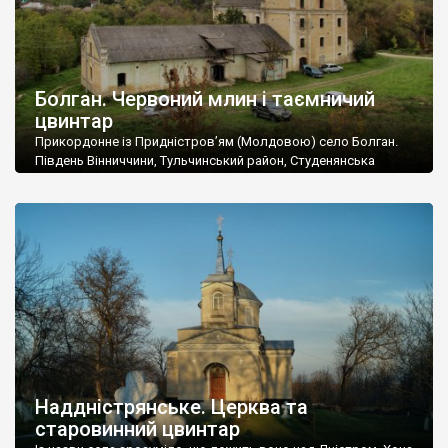
Болган. Червоний млин і таємничий
цвинтар
Прикордонне із Придністров’ям (Молдовою) село Болган.
Південь Вінниччини, Тульчинський район, Студенянська
громада. У селі мешкає близько тисячі осіб. Спочатку ми
дізналися, що у Болгані є величезний захаращений
старовинний цвинтар із кам’яними хрестами. Всі епітафії, які
збереглися, написані кирилицею, церковнослов’янською
мовою. За всіма традиційними ознаками – цвинтар
український. Хрести датуються 19 століттям. У 1924-1940
роках Болган […]
Наддністрянське. Церква та
старовинний цвинтар