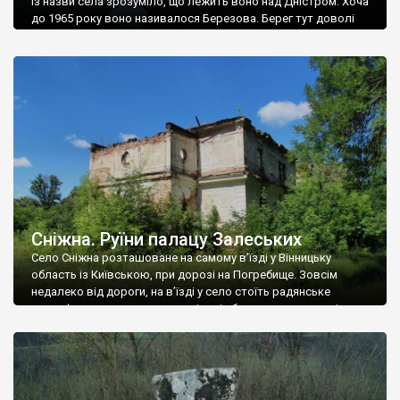
Із назви села зрозуміло, що лежить воно над Дністром. Хоча
до 1965 року воно називалося Березова. Берег тут доволі
високий і крутий, як і майже всюди на Поділлі, але є кілька
грунтових доріг, які збігають аж до самої води – цим
Наддністрянське відрізняється від більшості навколишніх
сіл. У селі є мурована Михайлівська церква. Точної дати […]
Сніжна. Руїни палацу Залеських
Село Сніжна розташоване на самому в’їзді у Вінницьку
область із Київською, при дорозі на Погребище. Зовсім
недалеко від дороги, на в’їзді у село стоїть радянське
рельєфне пано, яке показує жінку і яблуню, а трохи далі, десь
серед дерев, заховалися руїни палацу Залеських. З дороги їх
не видно, але видно дві стареньких колії у траві – […]