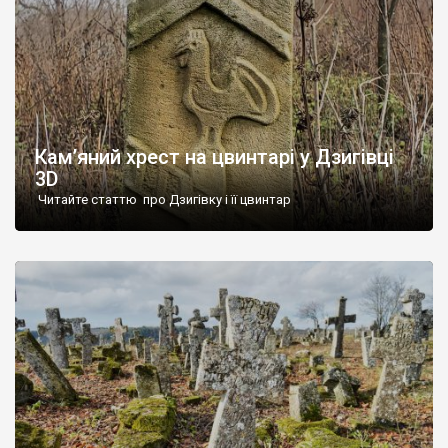
Кам’яний хрест на цвинтарі у Дзигівці
3D
Читайте статтю про Дзигівку і її цвинтар