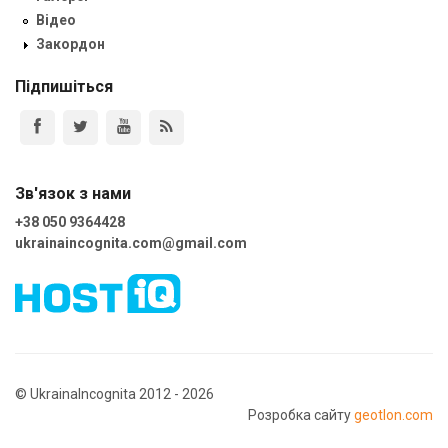
Відео
Закордон
Підпишіться
Зв'язок з нами
+38 050 9364428
ukrainaincognita.com@gmail.com
© UkrainaIncognita 2012 - 2026
Розробка сайту
geotlon.com