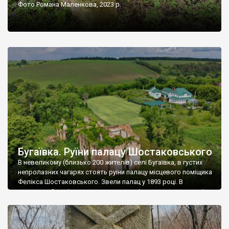
Фото Романа Маленкова, 2023 р.
Бугаївка. Руїни палацу Шостаковського
В невеликому (близько 200 жителів) селі Бугаївка, в густих
непролазних чагарях стоять руїни палацу місцевого поміщика
Фелікса Шостаковського. Звели палац у 1893 році. В
радянський період у ньому спочатку містилася школа, потім
клуб, ще пізніше – гуртожиток. У 60-х роках минулого
століття тут розмістили туберкульозну лікарню. Коли із
палацу виїхала лікарня – ми точно не […]