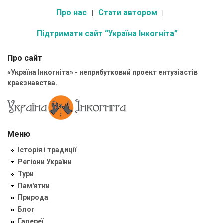
Про нас
Стати автором
Підтримати сайт “Україна Інкогніта”
Про сайт
«Україна Інкогніта» - неприбутковий проект ентузіастів
краєзнавства.
Меню
Історія і традиції
Регіони України
Тури
Пам'ятки
Природа
Блог
Галереї