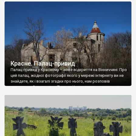
доглянутий, а в іншій суцільна руїна. Руїни палацу Тишкевичів у
Андрушівці, на Вінниччині. Такий стан […]
Красне. Палац-привид
Палац-привид у Красному – нове відкриття на Вінниччині. Про
цей палац, жодної фотографії якого у мережі інтернету ви не
знайдете, як і взагалі згадки про нього, нам розповів
мешканець Самгородка. Палац у Красному вразив не лише
станом руїни і чагарями, які його оточують, але і величчю
навіть у руїні. Можна уявно рекоструювати головний вхід із
[…]