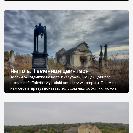
Ямпіль. Таємниця цвинтаря
Табличка і відмітка на карті вказували, що цей цвинтар
польський. Zabytkowy polski cmentarz w Jampolu. Таким він
нам себе відразу і показав: польські надгробки, які можна
віднести до фабричних, польські епітафії… Загалом цвинтар
виявився величезним – порахували площу у GoogleMaps –
виявилося більше семи гектарів. Перше враження про
абсолютну звичайність польського цвинтаря виявилося
оманливим – […]