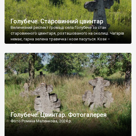
Голубече. Старовинний цвинтар
Величезний респект громаді села Голубече за стан
старовинного цвинтаря, розташованого на околиці. Чагарів
немає, гарна зелена травичка і кози пасуться. Кози –
найкращий регулятор шкідливої, для старих кладовищ,
рослинності. Навесні, коли паростки дерев вкриваються
бруньками, кози ті бруньки обгризають, бо то улюблений
делікатес. На цвинтарі у Голубечому ціла колекція
різноманітних форм хрестів. Село відносно невелике, […]
Голубече. Цвинтар. Фотогалерея
Фото Романа Маленкова, 2024 р.