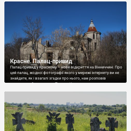
доглянутий, а в іншій суцільна руїна. Руїни палацу Тишкевичів у
Андрушівці, на Вінниччині. Такий стан […]
Красне. Палац-привид
Палац-привид у Красному – нове відкриття на Вінниччині. Про
цей палац, жодної фотографії якого у мережі інтернету ви не
знайдете, як і взагалі згадки про нього, нам розповів
мешканець Самгородка. Палац у Красному вразив не лише
станом руїни і чагарями, які його оточують, але і величчю
навіть у руїні. Можна уявно рекоструювати головний вхід із
[…]