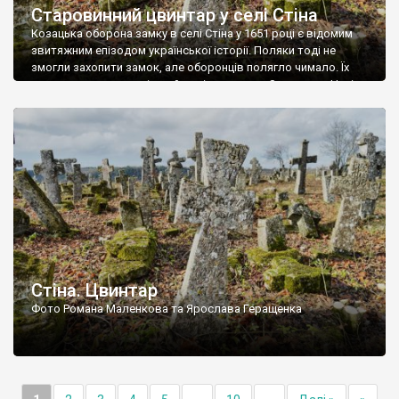
Старовинний цвинтар у селі Стіна
Козацька оборона замку в селі Стіна у 1651 році є відомим
звитяжним епізодом української історії. Поляки тоді не
змогли захопити замок, але оборонців полягло чимало. Їх
поховали на цвинтарі, який тоді називався Замковим. Нині на
місці замку церква із кам’яною огорожею, а цвинтар є. На
ньому чимало хрестів 19 століття, є такі, де епітафії стер […]
Стіна. Цвинтар
Фото Романа Маленкова та Ярослава Геращенка