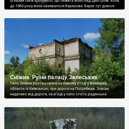
Із назви села зрозуміло, що лежить воно над Дністром. Хоча
до 1965 року воно називалося Березова. Берег тут доволі
високий і крутий, як і майже всюди на Поділлі, але є кілька
грунтових доріг, які збігають аж до самої води – цим
Наддністрянське відрізняється від більшості навколишніх
сіл. У селі є мурована Михайлівська церква. Точної дати […]
Сніжна. Руїни палацу Залеських
Село Сніжна розташоване на самому в’їзді у Вінницьку
область із Київською, при дорозі на Погребище. Зовсім
недалеко від дороги, на в’їзді у село стоїть радянське
рельєфне пано, яке показує жінку і яблуню, а трохи далі, десь
серед дерев, заховалися руїни палацу Залеських. З дороги їх
не видно, але видно дві стареньких колії у траві – […]