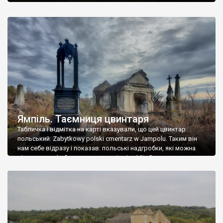
Ямпіль. Таємниця цвинтаря
Табличка і відмітка на карті вказували, що цей цвинтар
польський. Zabytkowy polski cmentarz w Jampolu. Таким він
нам себе відразу і показав: польські надгробки, які можна
віднести до фабричних, польські епітафії… Загалом цвинтар
виявився величезним – порахували площу у GoogleMaps –
виявилося більше семи гектарів. Перше враження про
абсолютну звичайність польського цвинтаря виявилося
оманливим – […]