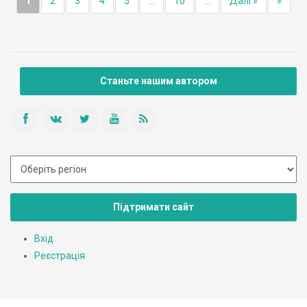
1
2
3
4
5
...
10
...
Далі »
»
Станьте нашим автором
Підтримати сайт
Вхід
Реєстрація