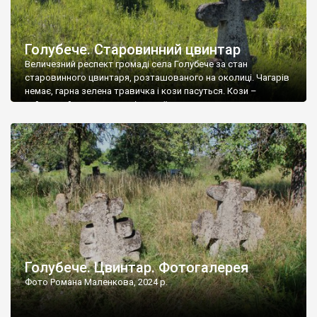
Голубече. Старовинний цвинтар
Величезний респект громаді села Голубече за стан
старовинного цвинтаря, розташованого на околиці. Чагарів
немає, гарна зелена травичка і кози пасуться. Кози –
найкращий регулятор шкідливої, для старих кладовищ,
рослинності. Навесні, коли паростки дерев вкриваються
бруньками, кози ті бруньки обгризають, бо то улюблений
делікатес. На цвинтарі у Голубечому ціла колекція
різноманітних форм хрестів. Село відносно невелике, […]
Голубече. Цвинтар. Фотогалерея
Фото Романа Маленкова, 2024 р.