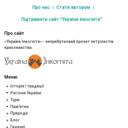
Про нас
Стати автором
Підтримати сайт “Україна Інкогніта”
Про сайт
«Україна Інкогніта» - неприбутковий проект ентузіастів
краєзнавства.
Меню
Історія і традиції
Регіони України
Тури
Пам'ятки
Природа
Блог
Галереї