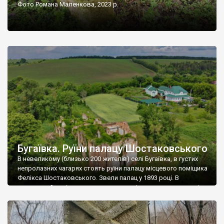
Фото Романа Маленкова, 2023 р.
Бугаївка. Руїни палацу Шостаковського
В невеликому (близько 200 жителів) селі Бугаївка, в густих
непролазних чагарях стоять руїни палацу місцевого поміщика
Фелікса Шостаковського. Звели палац у 1893 році. В
радянський період у ньому спочатку містилася школа, потім
клуб, ще пізніше – гуртожиток. У 60-х роках минулого
століття тут розмістили туберкульозну лікарню. Коли із
палацу виїхала лікарня – ми точно не […]