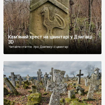
Кам’яний хрест на цвинтарі у Дзигівці
3D
Читайте статтю про Дзигівку і її цвинтар