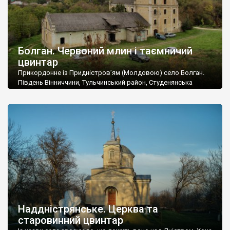
Болган. Червоний млин і таємничий
цвинтар
Прикордонне із Придністров’ям (Молдовою) село Болган.
Південь Вінниччини, Тульчинський район, Студенянська
громада. У селі мешкає близько тисячі осіб. Спочатку ми
дізналися, що у Болгані є величезний захаращений
старовинний цвинтар із кам’яними хрестами. Всі епітафії, які
збереглися, написані кирилицею, церковнослов’янською
мовою. За всіма традиційними ознаками – цвинтар
український. Хрести датуються 19 століттям. У 1924-1940
роках Болган […]
Наддністрянське. Церква та
старовинний цвинтар