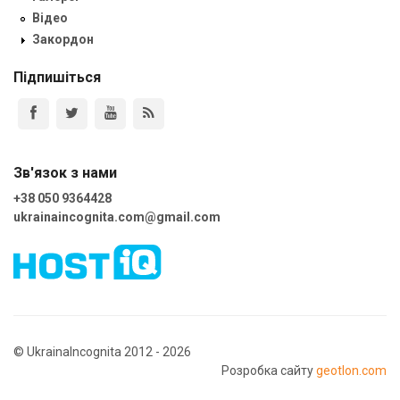
Відео
Закордон
Підпишіться
Зв'язок з нами
+38 050 9364428
ukrainaincognita.com@gmail.com
© UkrainaIncognita 2012 - 2026
Розробка сайту
geotlon.com