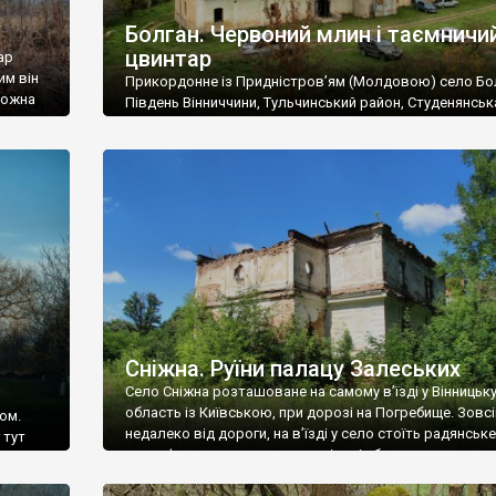
Болган. Червоний млин і таємничи
цвинтар
ар
им він
Прикордонне із Придністров’ям (Молдовою) село Бо
 можна
Південь Вінниччини, Тульчинський район, Студенянськ
цвинтар
громада. У селі мешкає близько тисячі осіб. Спочатку
Maps –
дізналися, що у Болгані є величезний захаращений
ро
старовинний цвинтар із кам’яними хрестами. Всі епітафі
лося
збереглися, написані кирилицею, церковнослов’янсь
мовою. За всіма традиційними ознаками – цвинтар
український. Хрести датуються 19 століттям. У 1924-1
роках Болган […]
Сніжна. Руїни палацу Залеських
Село Сніжна розташоване на самому в’їзді у Вінницьк
область із Київською, при дорозі на Погребище. Зовс
ом.
недалеко від дороги, на в’їзді у село стоїть радянське
 тут
рельєфне пано, яке показує жінку і яблуню, а трохи дал
, але є
десь серед дерев, заховалися руїни палацу Залеських.
и – цим