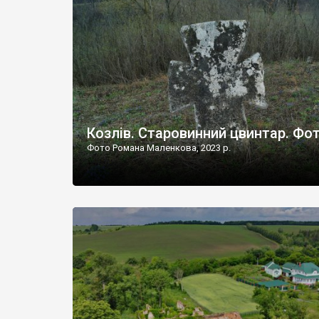
Наддністрянське відрізняється від більшості навко
сіл. У селі є мурована Михайлівська церква. Точної д
Козлів. Старовинний цвинтар. Фо
Фото Романа Маленкова, 2023 р.