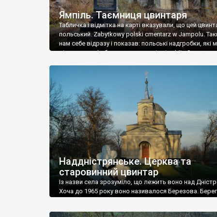
Ямпіль. Таємниця цвинтаря
Табличка і відмітка на карті вказували, що цей цвинт
польський. Zabytkowy polski cmentarz w Jampolu. Так
нам себе відразу і показав: польські надгробки, які
віднести до фабричних, польські епітафії… Загалом 
виявився величезним – порахували площу у Google
виявилося більше семи гектарів. Перше враження п
абсолютну звичайність польського цвинтаря вияви
оманливим – […]
Наддністрянське. Церква та
старовинний цвинтар
Із назви села зрозуміло, що лежить воно над Дністр
Хоча до 1965 року воно називалося Березова. Берег
доволі високий і крутий, як і майже всюди на Поділлі
кілька грунтових доріг, які збігають аж до самої вод