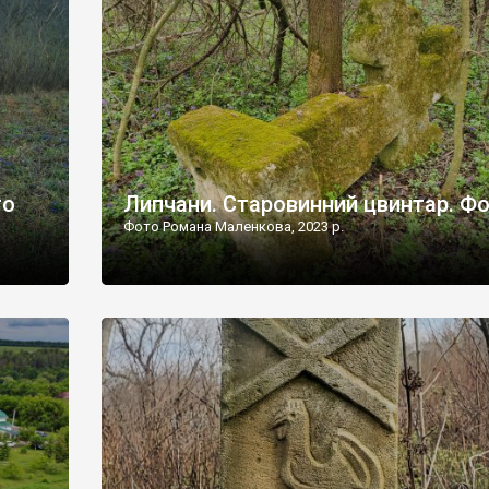
дороги їх не видно, але видно дві стареньких колії у т
лишніх
[…]
ати […]
то
Липчани. Старовинний цвинтар. Ф
Фото Романа Маленкова, 2023 р.