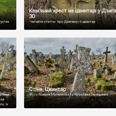
Кам’яний хрест на цвинтарі у Дзигі
3D
густих
Читайте статтю про Дзигівку і її цвинтар
93 році.
ола,
инулого
и із
Стіна. Цвинтар
ідомим
Фото Романа Маленкова та Ярослава Геращенка
 не
о. Їх
. Нині
ар є.