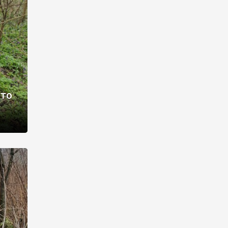
раві –
ото