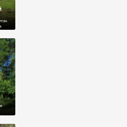
й
лган.
а
 ми
ї, які
кою
940
у
ім
і,
 З