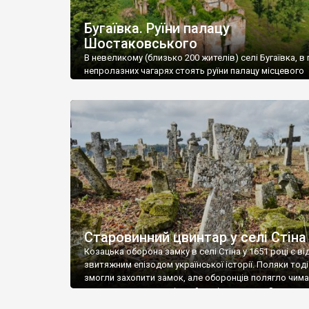
Бугаївка. Руїни палацу
Шостаковського
В невеликому (близько 200 жителів) селі Бугаївка, в 
непролазних чагарях стоять руїни палацу місцевого
поміщика Фелікса Шостаковського. Звели палац у 18
В радянський період у ньому спочатку містилася шк
потім клуб, ще пізніше – гуртожиток. У 60-х роках м
століття тут розмістили туберкульозну лікарню. Кол
палацу виїхала лікарня – ми точно не […]
Старовинний цвинтар у селі Стіна
Козацька оборона замку в селі Стіна у 1651 році є в
звитяжним епізодом української історії. Поляки тоді
змогли захопити замок, але оборонців полягло чимал
поховали на цвинтарі, який тоді називався Замковим
на місці замку церква із кам’яною огорожею, а цвинт