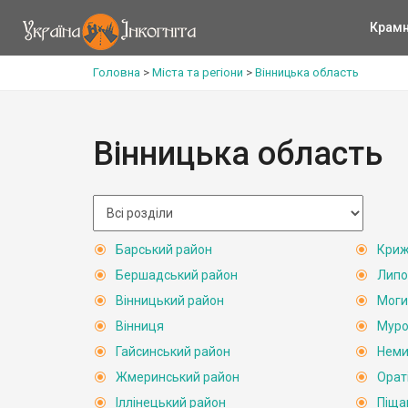
Крам
Головна
>
Міста та регіони
>
Вінницька область
Вінницька область
Барський район
Криж
Бершадський район
Липо
Вінницький район
Моги
Вінниця
Муро
Гайсинський район
Неми
Жмеринський район
Орат
Іллінецький район
Піща