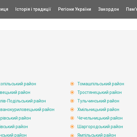
ниця
Історія і традиції
Регіони України
Закордон
Пам'
опільський район
Томашпільський район
вецький район
Тростянецький район
лів-Подільський район
Тульчинський район
ванокуриловецький район
Хмільницький район
рівський район
Чечельницький район
івський район
Шаргородський район
нський район
Ямпільський район