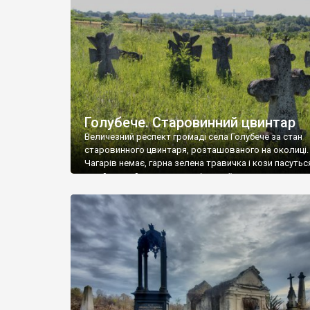
у Андрушівці, на Вінниччині. Такий стан […]
Голубече. Старовинний цвинтар
Величезний респект громаді села Голубече за стан
старовинного цвинтаря, розташованого на околиці.
Чагарів немає, гарна зелена травичка і кози пасутьс
– найкращий регулятор шкідливої, для старих клад
рослинності. Навесні, коли паростки дерев вкрива
бруньками, кози ті бруньки обгризають, бо то улюбл
делікатес. На цвинтарі у Голубечому ціла колекція
різноманітних форм хрестів. Село відносно невелике,