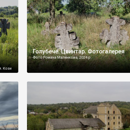
[…]
Голубече. Цвинтар. Фотогалерея
Фото Романа Маленкова, 2024 р.
я. Кози
овищ,
ються
ений
 […]