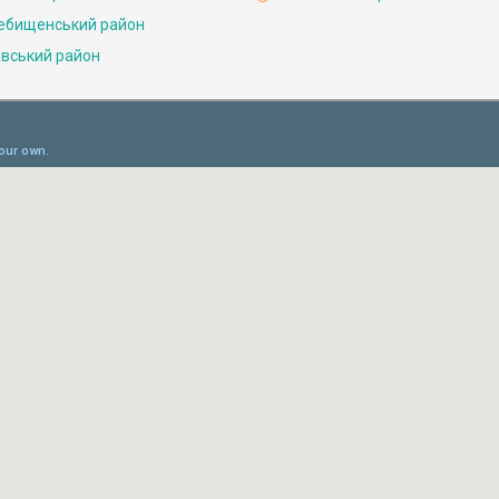
ебищенський район
івський район