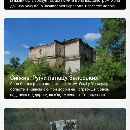
Із назви села зрозуміло, що лежить воно над Дністром. Хоча
до 1965 року воно називалося Березова. Берег тут доволі
високий і крутий, як і майже всюди на Поділлі, але є кілька
грунтових доріг, які збігають аж до самої води – цим
Наддністрянське відрізняється від більшості навколишніх
сіл. У селі є мурована Михайлівська церква. Точної дати […]
Сніжна. Руїни палацу Залеських
Село Сніжна розташоване на самому в’їзді у Вінницьку
область із Київською, при дорозі на Погребище. Зовсім
недалеко від дороги, на в’їзді у село стоїть радянське
рельєфне пано, яке показує жінку і яблуню, а трохи далі, десь
серед дерев, заховалися руїни палацу Залеських. З дороги їх
не видно, але видно дві стареньких колії у траві – […]