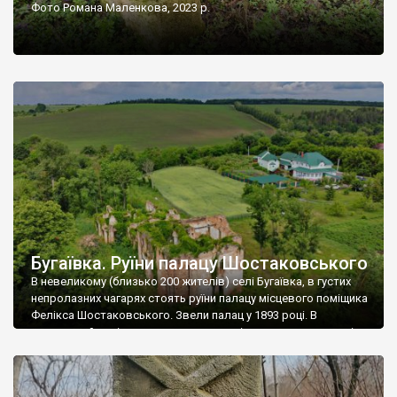
Фото Романа Маленкова, 2023 р.
Бугаївка. Руїни палацу Шостаковського
В невеликому (близько 200 жителів) селі Бугаївка, в густих
непролазних чагарях стоять руїни палацу місцевого поміщика
Фелікса Шостаковського. Звели палац у 1893 році. В
радянський період у ньому спочатку містилася школа, потім
клуб, ще пізніше – гуртожиток. У 60-х роках минулого
століття тут розмістили туберкульозну лікарню. Коли із
палацу виїхала лікарня – ми точно не […]