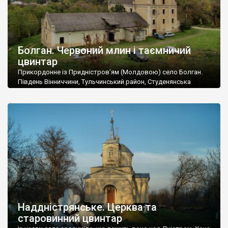
Болган. Червоний млин і таємничий
цвинтар
Прикордонне із Придністров’ям (Молдовою) село Болган.
Південь Вінниччини, Тульчинський район, Студенянська
громада. У селі мешкає близько тисячі осіб. Спочатку ми
дізналися, що у Болгані є величезний захаращений
старовинний цвинтар із кам’яними хрестами. Всі епітафії, які
збереглися, написані кирилицею, церковнослов’янською
мовою. За всіма традиційними ознаками – цвинтар
український. Хрести датуються 19 століттям. У 1924-1940
роках Болган […]
Наддністрянське. Церква та
старовинний цвинтар