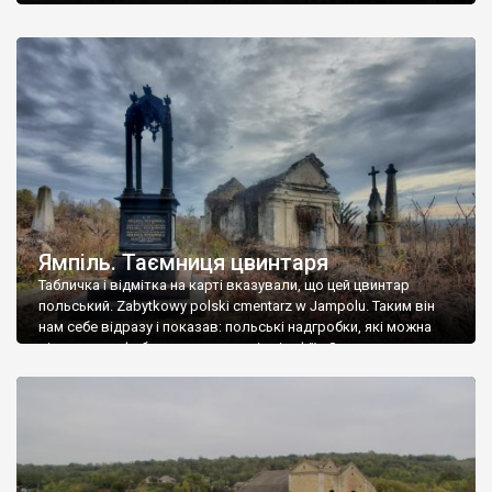
Ямпіль. Таємниця цвинтаря
Табличка і відмітка на карті вказували, що цей цвинтар
польський. Zabytkowy polski cmentarz w Jampolu. Таким він
нам себе відразу і показав: польські надгробки, які можна
віднести до фабричних, польські епітафії… Загалом цвинтар
виявився величезним – порахували площу у GoogleMaps –
виявилося більше семи гектарів. Перше враження про
абсолютну звичайність польського цвинтаря виявилося
оманливим – […]