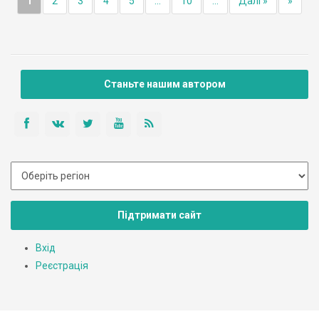
1
2
3
4
5
...
10
...
Далі »
»
Станьте нашим автором
Підтримати сайт
Вхід
Реєстрація