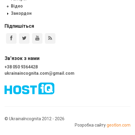
Відео
Закордон
Підпишіться
Зв'язок з нами
+38 050 9364428
ukrainaincognita.com@gmail.com
© UkrainaIncognita 2012 - 2026
Розробка сайту
geotlon.com