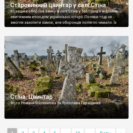
Старовинний цвинтар у селі Стіна
Козацька оборона замку в селі Стіна у 1651 році є відомим
звитяжним епізодом української історії. Поляки тоді не
змогли захопити замок, але оборонців полягло чимало. Їх
поховали на цвинтарі, який тоді називався Замковим. Нині на
місці замку церква із кам’яною огорожею, а цвинтар є. На
ньому чимало хрестів 19 століття, є такі, де епітафії стер […]
Стіна. Цвинтар
Фото Романа Маленкова та Ярослава Геращенка