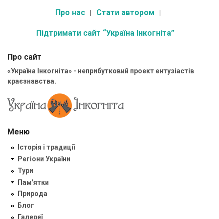
Про нас
Стати автором
Підтримати сайт “Україна Інкогніта”
Про сайт
«Україна Інкогніта» - неприбутковий проект ентузіастів
краєзнавства.
Меню
Історія і традиції
Регіони України
Тури
Пам'ятки
Природа
Блог
Галереї