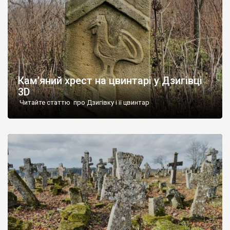
Кам’яний хрест на цвинтарі у Дзигівці
3D
Читайте статтю про Дзигівку і її цвинтар