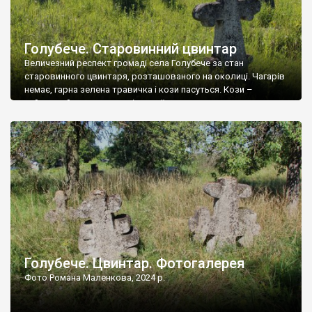
Голубече. Старовинний цвинтар
Величезний респект громаді села Голубече за стан
старовинного цвинтаря, розташованого на околиці. Чагарів
немає, гарна зелена травичка і кози пасуться. Кози –
найкращий регулятор шкідливої, для старих кладовищ,
рослинності. Навесні, коли паростки дерев вкриваються
бруньками, кози ті бруньки обгризають, бо то улюблений
делікатес. На цвинтарі у Голубечому ціла колекція
різноманітних форм хрестів. Село відносно невелике, […]
Голубече. Цвинтар. Фотогалерея
Фото Романа Маленкова, 2024 р.