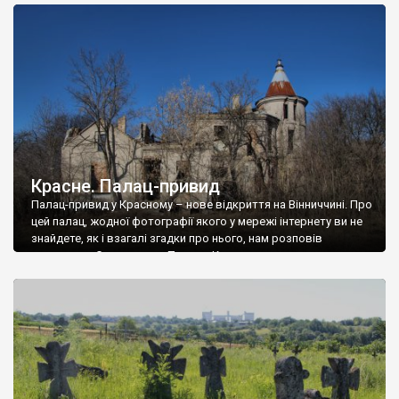
доглянутий, а в іншій суцільна руїна. Руїни палацу Тишкевичів у
Андрушівці, на Вінниччині. Такий стан […]
Красне. Палац-привид
Палац-привид у Красному – нове відкриття на Вінниччині. Про
цей палац, жодної фотографії якого у мережі інтернету ви не
знайдете, як і взагалі згадки про нього, нам розповів
мешканець Самгородка. Палац у Красному вразив не лише
станом руїни і чагарями, які його оточують, але і величчю
навіть у руїні. Можна уявно рекоструювати головний вхід із
[…]