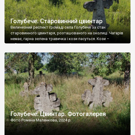
Голубече. Старовинний цвинтар
Величезний респект громаді села Голубече за стан
старовинного цвинтаря, розташованого на околиці. Чагарів
немає, гарна зелена травичка і кози пасуться. Кози –
найкращий регулятор шкідливої, для старих кладовищ,
рослинності. Навесні, коли паростки дерев вкриваються
бруньками, кози ті бруньки обгризають, бо то улюблений
делікатес. На цвинтарі у Голубечому ціла колекція
різноманітних форм хрестів. Село відносно невелике, […]
Голубече. Цвинтар. Фотогалерея
Фото Романа Маленкова, 2024 р.