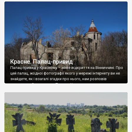
доглянутий, а в іншій суцільна руїна. Руїни палацу Тишкевичів у
Андрушівці, на Вінниччині. Такий стан […]
Красне. Палац-привид
Палац-привид у Красному – нове відкриття на Вінниччині. Про
цей палац, жодної фотографії якого у мережі інтернету ви не
знайдете, як і взагалі згадки про нього, нам розповів
мешканець Самгородка. Палац у Красному вразив не лише
станом руїни і чагарями, які його оточують, але і величчю
навіть у руїні. Можна уявно рекоструювати головний вхід із
[…]