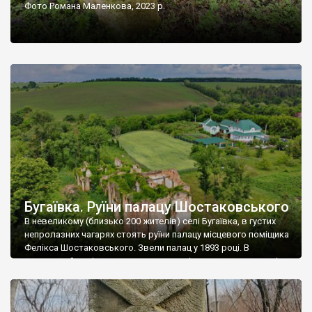
Фото Романа Маленкова, 2023 р.
Бугаївка. Руїни палацу Шостаковського
В невеликому (близько 200 жителів) селі Бугаївка, в густих
непролазних чагарях стоять руїни палацу місцевого поміщика
Фелікса Шостаковського. Звели палац у 1893 році. В
радянський період у ньому спочатку містилася школа, потім
клуб, ще пізніше – гуртожиток. У 60-х роках минулого
століття тут розмістили туберкульозну лікарню. Коли із
палацу виїхала лікарня – ми точно не […]