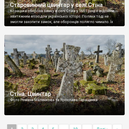
Старовинний цвинтар у селі Стіна
Козацька оборона замку в селі Стіна у 1651 році є відомим
звитяжним епізодом української історії. Поляки тоді не
змогли захопити замок, але оборонців полягло чимало. Їх
поховали на цвинтарі, який тоді називався Замковим. Нині на
місці замку церква із кам’яною огорожею, а цвинтар є. На
ньому чимало хрестів 19 століття, є такі, де епітафії стер […]
Стіна. Цвинтар
Фото Романа Маленкова та Ярослава Геращенка