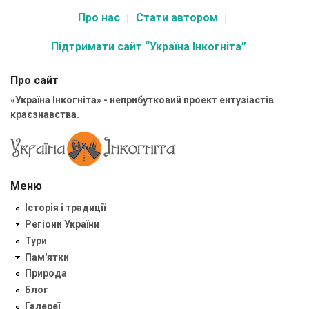
Про нас
Стати автором
Підтримати сайт “Україна Інкогніта”
Про сайт
«Україна Інкогніта» - неприбутковий проект ентузіастів
краєзнавства.
Меню
Історія і традиції
Регіони України
Тури
Пам'ятки
Природа
Блог
Галереї