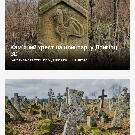
Кам’яний хрест на цвинтарі у Дзигівці
3D
Читайте статтю про Дзигівку і її цвинтар