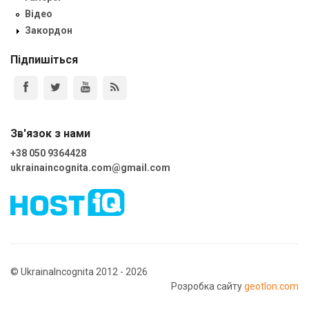
Відео
Закордон
Підпишіться
Зв'язок з нами
+38 050 9364428
ukrainaincognita.com@gmail.com
© UkrainaIncognita 2012 - 2026
Розробка сайту
geotlon.com