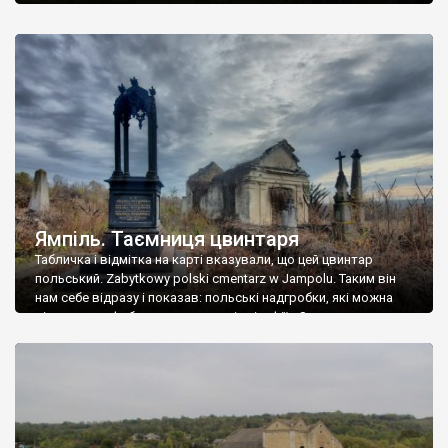
Ямпіль. Таємниця цвинтаря
Табличка і відмітка на карті вказували, що цей цвинтар
польський. Zabytkowy polski cmentarz w Jampolu. Таким він
нам себе відразу і показав: польські надгробки, які можна
віднести до фабричних, польські епітафії… Загалом цвинтар
виявився величезним – порахували площу у GoogleMaps –
виявилося більше семи гектарів. Перше враження про
абсолютну звичайність польського цвинтаря виявилося
оманливим – […]