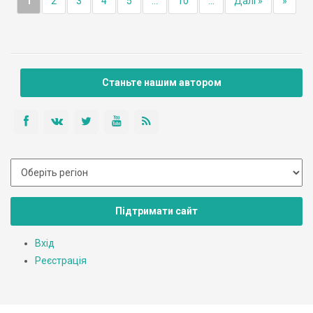
1
2
3
4
5
...
10
...
Далі »
»
Станьте нашим автором
Підтримати сайт
Вхід
Реєстрація