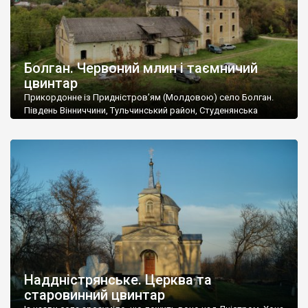
Болган. Червоний млин і таємничий
цвинтар
Прикордонне із Придністров’ям (Молдовою) село Болган.
Південь Вінниччини, Тульчинський район, Студенянська
громада. У селі мешкає близько тисячі осіб. Спочатку ми
дізналися, що у Болгані є величезний захаращений
старовинний цвинтар із кам’яними хрестами. Всі епітафії, які
збереглися, написані кирилицею, церковнослов’янською
мовою. За всіма традиційними ознаками – цвинтар
український. Хрести датуються 19 століттям. У 1924-1940
роках Болган […]
Наддністрянське. Церква та
старовинний цвинтар