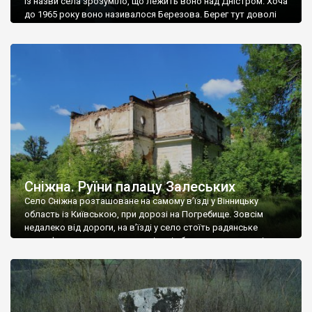
Із назви села зрозуміло, що лежить воно над Дністром. Хоча
до 1965 року воно називалося Березова. Берег тут доволі
високий і крутий, як і майже всюди на Поділлі, але є кілька
грунтових доріг, які збігають аж до самої води – цим
Наддністрянське відрізняється від більшості навколишніх
сіл. У селі є мурована Михайлівська церква. Точної дати […]
Сніжна. Руїни палацу Залеських
Село Сніжна розташоване на самому в’їзді у Вінницьку
область із Київською, при дорозі на Погребище. Зовсім
недалеко від дороги, на в’їзді у село стоїть радянське
рельєфне пано, яке показує жінку і яблуню, а трохи далі, десь
серед дерев, заховалися руїни палацу Залеських. З дороги їх
не видно, але видно дві стареньких колії у траві – […]