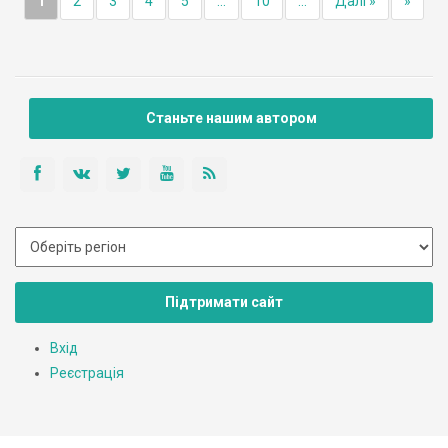
1
2
3
4
5
...
10
...
Далі »
»
Станьте нашим автором
Підтримати сайт
Вхід
Реєстрація