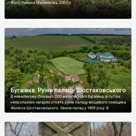
Фото Романа Маленкова, 2023 р.
Бугаївка. Руїни палацу Шостаковського
В невеликому (близько 200 жителів) селі Бугаївка, в густих
непролазних чагарях стоять руїни палацу місцевого поміщика
Фелікса Шостаковського. Звели палац у 1893 році. В
радянський період у ньому спочатку містилася школа, потім
клуб, ще пізніше – гуртожиток. У 60-х роках минулого
століття тут розмістили туберкульозну лікарню. Коли із
палацу виїхала лікарня – ми точно не […]