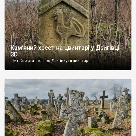
Кам’яний хрест на цвинтарі у Дзигівці
3D
Читайте статтю про Дзигівку і її цвинтар