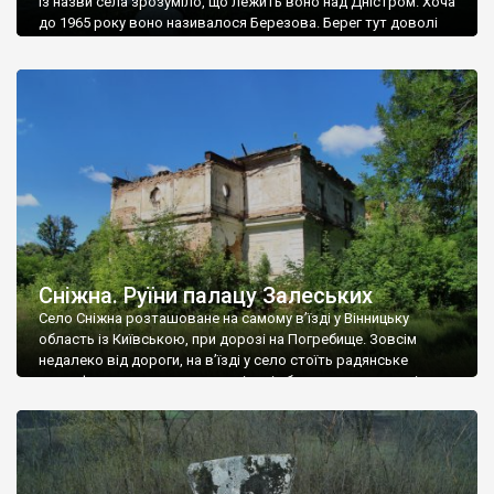
Із назви села зрозуміло, що лежить воно над Дністром. Хоча
до 1965 року воно називалося Березова. Берег тут доволі
високий і крутий, як і майже всюди на Поділлі, але є кілька
грунтових доріг, які збігають аж до самої води – цим
Наддністрянське відрізняється від більшості навколишніх
сіл. У селі є мурована Михайлівська церква. Точної дати […]
Сніжна. Руїни палацу Залеських
Село Сніжна розташоване на самому в’їзді у Вінницьку
область із Київською, при дорозі на Погребище. Зовсім
недалеко від дороги, на в’їзді у село стоїть радянське
рельєфне пано, яке показує жінку і яблуню, а трохи далі, десь
серед дерев, заховалися руїни палацу Залеських. З дороги їх
не видно, але видно дві стареньких колії у траві – […]