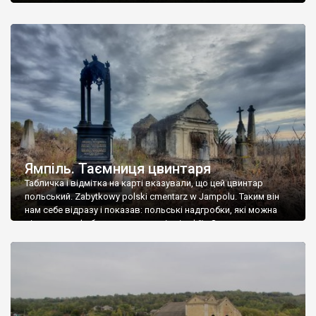
Ямпіль. Таємниця цвинтаря
Табличка і відмітка на карті вказували, що цей цвинтар
польський. Zabytkowy polski cmentarz w Jampolu. Таким він
нам себе відразу і показав: польські надгробки, які можна
віднести до фабричних, польські епітафії… Загалом цвинтар
виявився величезним – порахували площу у GoogleMaps –
виявилося більше семи гектарів. Перше враження про
абсолютну звичайність польського цвинтаря виявилося
оманливим – […]