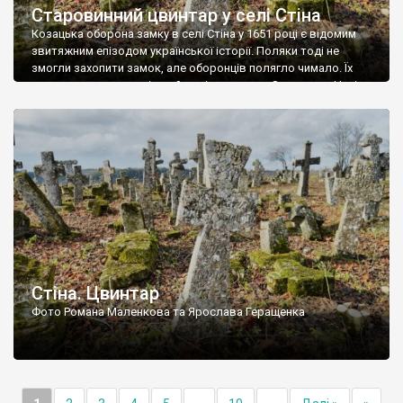
Старовинний цвинтар у селі Стіна
Козацька оборона замку в селі Стіна у 1651 році є відомим
звитяжним епізодом української історії. Поляки тоді не
змогли захопити замок, але оборонців полягло чимало. Їх
поховали на цвинтарі, який тоді називався Замковим. Нині на
місці замку церква із кам’яною огорожею, а цвинтар є. На
ньому чимало хрестів 19 століття, є такі, де епітафії стер […]
Стіна. Цвинтар
Фото Романа Маленкова та Ярослава Геращенка