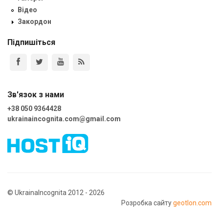
Відео
Закордон
Підпишіться
Зв'язок з нами
+38 050 9364428
ukrainaincognita.com@gmail.com
© UkrainaIncognita 2012 - 2026
Розробка сайту
geotlon.com