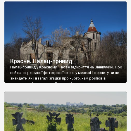
доглянутий, а в іншій суцільна руїна. Руїни палацу Тишкевичів у
Андрушівці, на Вінниччині. Такий стан […]
Красне. Палац-привид
Палац-привид у Красному – нове відкриття на Вінниччині. Про
цей палац, жодної фотографії якого у мережі інтернету ви не
знайдете, як і взагалі згадки про нього, нам розповів
мешканець Самгородка. Палац у Красному вразив не лише
станом руїни і чагарями, які його оточують, але і величчю
навіть у руїні. Можна уявно рекоструювати головний вхід із
[…]