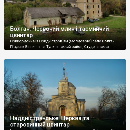
Болган. Червоний млин і таємничий
цвинтар
Прикордонне із Придністров’ям (Молдовою) село Болган.
Південь Вінниччини, Тульчинський район, Студенянська
громада. У селі мешкає близько тисячі осіб. Спочатку ми
дізналися, що у Болгані є величезний захаращений
старовинний цвинтар із кам’яними хрестами. Всі епітафії, які
збереглися, написані кирилицею, церковнослов’янською
мовою. За всіма традиційними ознаками – цвинтар
український. Хрести датуються 19 століттям. У 1924-1940
роках Болган […]
Наддністрянське. Церква та
старовинний цвинтар