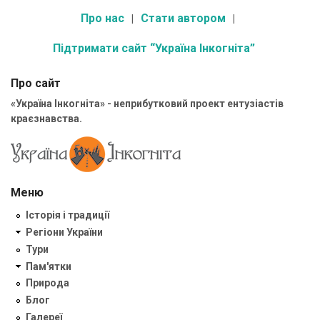
Про нас
Стати автором
Підтримати сайт “Україна Інкогніта”
Про сайт
«Україна Інкогніта» - неприбутковий проект ентузіастів
краєзнавства.
Меню
Історія і традиції
Регіони України
Тури
Пам'ятки
Природа
Блог
Галереї