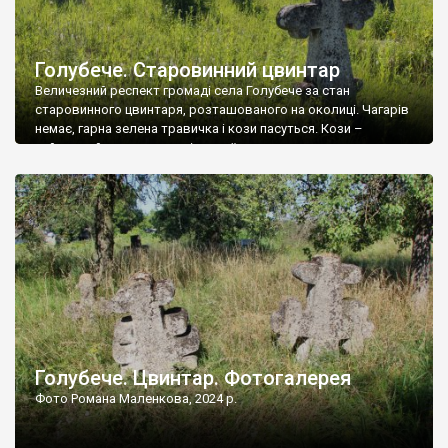
Голубече. Старовинний цвинтар
Величезний респект громаді села Голубече за стан
старовинного цвинтаря, розташованого на околиці. Чагарів
немає, гарна зелена травичка і кози пасуться. Кози –
найкращий регулятор шкідливої, для старих кладовищ,
рослинності. Навесні, коли паростки дерев вкриваються
бруньками, кози ті бруньки обгризають, бо то улюблений
делікатес. На цвинтарі у Голубечому ціла колекція
різноманітних форм хрестів. Село відносно невелике, […]
Голубече. Цвинтар. Фотогалерея
Фото Романа Маленкова, 2024 р.