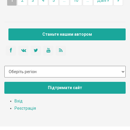
1
2
3
4
5
...
10
...
Далі »
»
Станьте нашим автором
Підтримати сайт
Вхід
Реєстрація