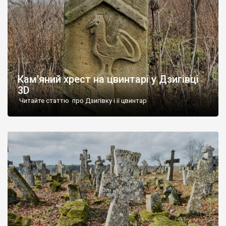
Кам’яний хрест на цвинтарі у Дзигівці
3D
Читайте статтю про Дзигівку і її цвинтар