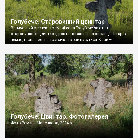
Голубече. Старовинний цвинтар
Величезний респект громаді села Голубече за стан
старовинного цвинтаря, розташованого на околиці. Чагарів
немає, гарна зелена травичка і кози пасуться. Кози –
найкращий регулятор шкідливої, для старих кладовищ,
рослинності. Навесні, коли паростки дерев вкриваються
бруньками, кози ті бруньки обгризають, бо то улюблений
делікатес. На цвинтарі у Голубечому ціла колекція
різноманітних форм хрестів. Село відносно невелике, […]
Голубече. Цвинтар. Фотогалерея
Фото Романа Маленкова, 2024 р.