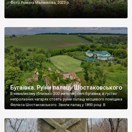
Фото Романа Маленкова, 2023 р.
Бугаївка. Руїни палацу Шостаковського
В невеликому (близько 200 жителів) селі Бугаївка, в густих
непролазних чагарях стоять руїни палацу місцевого поміщика
Фелікса Шостаковського. Звели палац у 1893 році. В
радянський період у ньому спочатку містилася школа, потім
клуб, ще пізніше – гуртожиток. У 60-х роках минулого
століття тут розмістили туберкульозну лікарню. Коли із
палацу виїхала лікарня – ми точно не […]