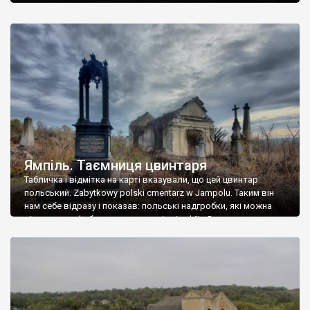
Ямпіль. Таємниця цвинтаря
Табличка і відмітка на карті вказували, що цей цвинтар
польський. Zabytkowy polski cmentarz w Jampolu. Таким він
нам себе відразу і показав: польські надгробки, які можна
віднести до фабричних, польські епітафії… Загалом цвинтар
виявився величезним – порахували площу у GoogleMaps –
виявилося більше семи гектарів. Перше враження про
абсолютну звичайність польського цвинтаря виявилося
оманливим – […]