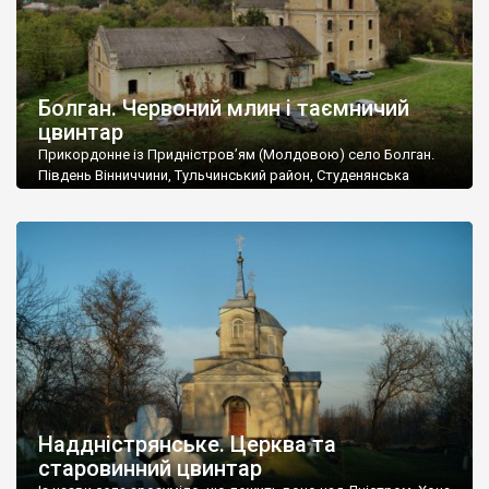
Болган. Червоний млин і таємничий
цвинтар
Прикордонне із Придністров’ям (Молдовою) село Болган.
Південь Вінниччини, Тульчинський район, Студенянська
громада. У селі мешкає близько тисячі осіб. Спочатку ми
дізналися, що у Болгані є величезний захаращений
старовинний цвинтар із кам’яними хрестами. Всі епітафії, які
збереглися, написані кирилицею, церковнослов’янською
мовою. За всіма традиційними ознаками – цвинтар
український. Хрести датуються 19 століттям. У 1924-1940
роках Болган […]
Наддністрянське. Церква та
старовинний цвинтар