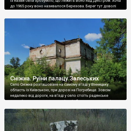
Із назви села зрозуміло, що лежить воно над Дністром. Хоча
до 1965 року воно називалося Березова. Берег тут доволі
високий і крутий, як і майже всюди на Поділлі, але є кілька
грунтових доріг, які збігають аж до самої води – цим
Наддністрянське відрізняється від більшості навколишніх
сіл. У селі є мурована Михайлівська церква. Точної дати […]
Сніжна. Руїни палацу Залеських
Село Сніжна розташоване на самому в’їзді у Вінницьку
область із Київською, при дорозі на Погребище. Зовсім
недалеко від дороги, на в’їзді у село стоїть радянське
рельєфне пано, яке показує жінку і яблуню, а трохи далі, десь
серед дерев, заховалися руїни палацу Залеських. З дороги їх
не видно, але видно дві стареньких колії у траві – […]