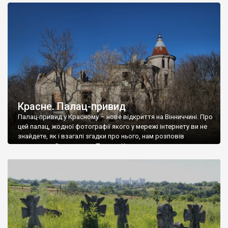
доглянутий, а в іншій суцільна руїна. Руїни палацу Тишкевичів у
Андрушівці, на Вінниччині. Такий стан […]
Красне. Палац-привид
Палац-привид у Красному – нове відкриття на Вінниччині. Про
цей палац, жодної фотографії якого у мережі інтернету ви не
знайдете, як і взагалі згадки про нього, нам розповів
мешканець Самгородка. Палац у Красному вразив не лише
станом руїни і чагарями, які його оточують, але і величчю
навіть у руїні. Можна уявно рекоструювати головний вхід із
[…]