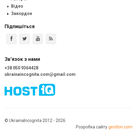
Відео
Закордон
Підпишіться
Зв'язок з нами
+38 050 9364428
ukrainaincognita.com@gmail.com
© UkrainaIncognita 2012 - 2026
Розробка сайту
geotlon.com