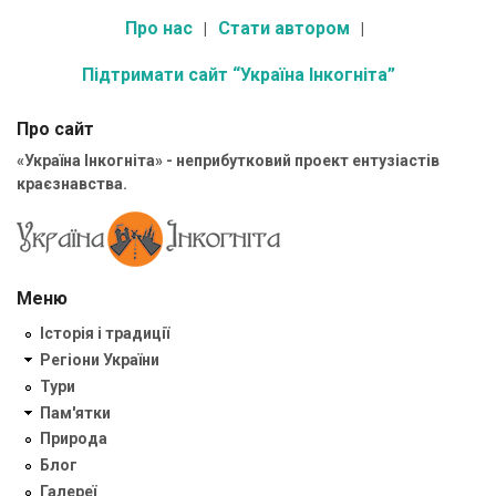
Про нас
Стати автором
Підтримати сайт “Україна Інкогніта”
Про сайт
«Україна Інкогніта» - неприбутковий проект ентузіастів
краєзнавства.
Меню
Історія і традиції
Регіони України
Тури
Пам'ятки
Природа
Блог
Галереї