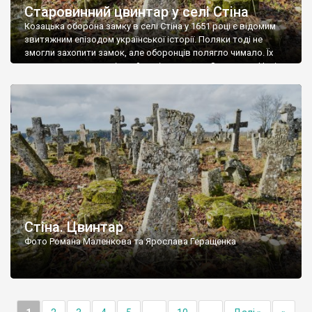
Старовинний цвинтар у селі Стіна
Козацька оборона замку в селі Стіна у 1651 році є відомим
звитяжним епізодом української історії. Поляки тоді не
змогли захопити замок, але оборонців полягло чимало. Їх
поховали на цвинтарі, який тоді називався Замковим. Нині на
місці замку церква із кам’яною огорожею, а цвинтар є. На
ньому чимало хрестів 19 століття, є такі, де епітафії стер […]
Стіна. Цвинтар
Фото Романа Маленкова та Ярослава Геращенка