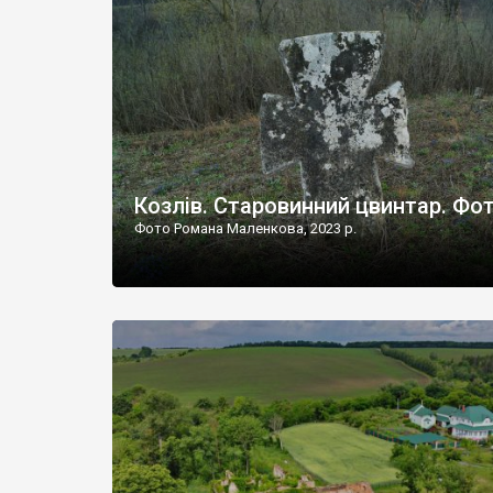
Наддністрянське відрізняється від більшості навко
сіл. У селі є мурована Михайлівська церква. Точної д
Козлів. Старовинний цвинтар. Фо
Фото Романа Маленкова, 2023 р.