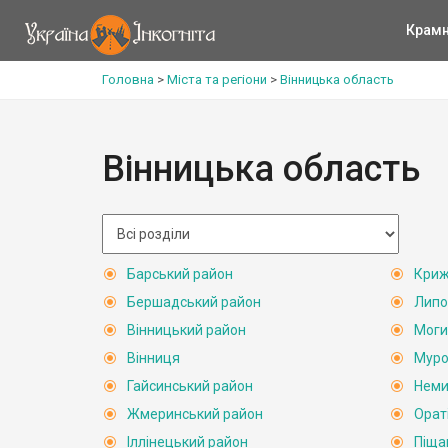
Крам
Головна
>
Міста та регіони
>
Вінницька область
Вінницька область
Барський район
Криж
Бершадський район
Липо
Вінницький район
Моги
Вінниця
Муро
Гайсинський район
Неми
Жмеринський район
Орат
Іллінецький район
Піща