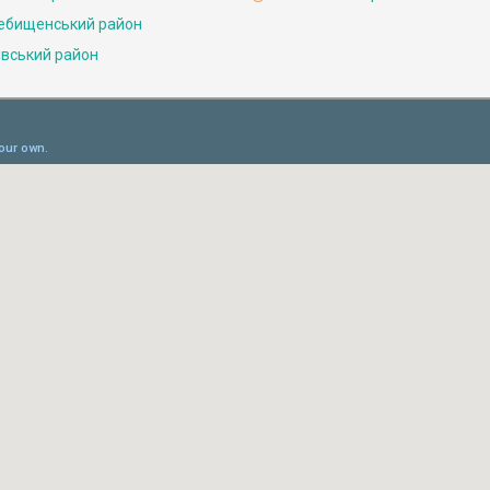
ебищенський район
івський район