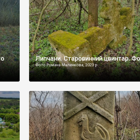
дороги їх не видно, але видно дві стареньких колії у т
лишніх
[…]
ати […]
то
Липчани. Старовинний цвинтар. Ф
Фото Романа Маленкова, 2023 р.