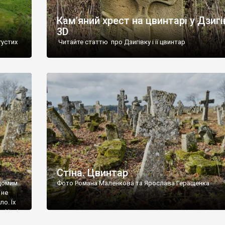
Кам’яний хрест на цвинтарі у Дзигі
3D
густих
Читайте статтю про Дзигівку і її цвинтар
93 році.
ола,
инулого
и із
Стіна. Цвинтар
ідомим
Фото Романа Маленкова та Ярослава Геращенка
 не
о. Їх
. Нині
ар є.