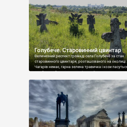
у Андрушівці, на Вінниччині. Такий стан […]
Голубече. Старовинний цвинтар
Величезний респект громаді села Голубече за стан
старовинного цвинтаря, розташованого на околиці.
Чагарів немає, гарна зелена травичка і кози пасутьс
– найкращий регулятор шкідливої, для старих клад
рослинності. Навесні, коли паростки дерев вкрива
бруньками, кози ті бруньки обгризають, бо то улюбл
делікатес. На цвинтарі у Голубечому ціла колекція
різноманітних форм хрестів. Село відносно невелике,