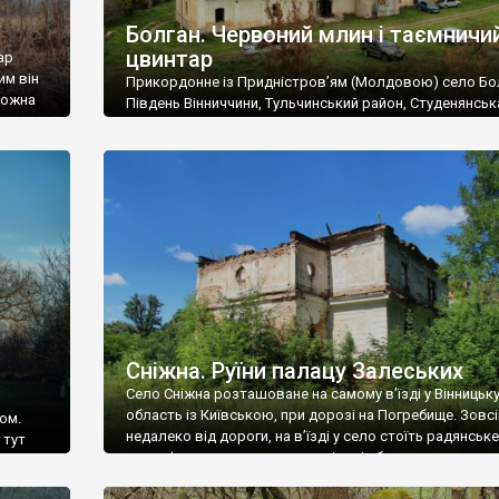
Болган. Червоний млин і таємничи
цвинтар
ар
им він
Прикордонне із Придністров’ям (Молдовою) село Бо
 можна
Південь Вінниччини, Тульчинський район, Студенянськ
цвинтар
громада. У селі мешкає близько тисячі осіб. Спочатку
Maps –
дізналися, що у Болгані є величезний захаращений
ро
старовинний цвинтар із кам’яними хрестами. Всі епітафі
лося
збереглися, написані кирилицею, церковнослов’янсь
мовою. За всіма традиційними ознаками – цвинтар
український. Хрести датуються 19 століттям. У 1924-1
роках Болган […]
Сніжна. Руїни палацу Залеських
Село Сніжна розташоване на самому в’їзді у Вінницьк
область із Київською, при дорозі на Погребище. Зовс
ом.
недалеко від дороги, на в’їзді у село стоїть радянське
 тут
рельєфне пано, яке показує жінку і яблуню, а трохи дал
, але є
десь серед дерев, заховалися руїни палацу Залеських.
и – цим