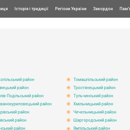
ниця
Історія і традиції
Регіони України
Закордон
Пам'
опільський район
Томашпільський район
вецький район
Тростянецький район
лів-Подільський район
Тульчинський район
ванокуриловецький район
Хмільницький район
рівський район
Чечельницький район
івський район
Шаргородський район
нський район
Ямпільський район