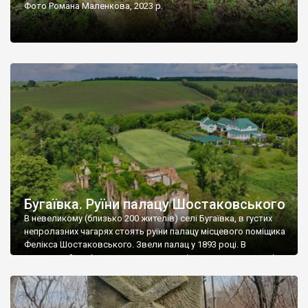
Фото Романа Маленкова, 2023 р.
Бугаївка. Руїни палацу Шостаковського
В невеликому (близько 200 жителів) селі Бугаївка, в густих
непролазних чагарях стоять руїни палацу місцевого поміщика
Фелікса Шостаковського. Звели палац у 1893 році. В
радянський період у ньому спочатку містилася школа, потім
клуб, ще пізніше – гуртожиток. У 60-х роках минулого
століття тут розмістили туберкульозну лікарню. Коли із
палацу виїхала лікарня – ми точно не […]