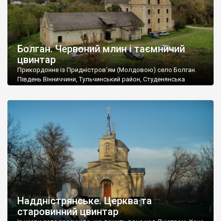
Болган. Червоний млин і таємничий
цвинтар
Прикордонне із Придністров’ям (Молдовою) село Болган.
Південь Вінниччини, Тульчинський район, Студенянська
громада. У селі мешкає близько тисячі осіб. Спочатку ми
дізналися, що у Болгані є величезний захаращений
старовинний цвинтар із кам’яними хрестами. Всі епітафії, які
збереглися, написані кирилицею, церковнослов’янською
мовою. За всіма традиційними ознаками – цвинтар
український. Хрести датуються 19 століттям. У 1924-1940
роках Болган […]
Наддністрянське. Церква та
старовинний цвинтар