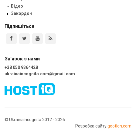
Відео
Закордон
Підпишіться
Зв'язок з нами
+38 050 9364428
ukrainaincognita.com@gmail.com
© UkrainaIncognita 2012 - 2026
Розробка сайту
geotlon.com