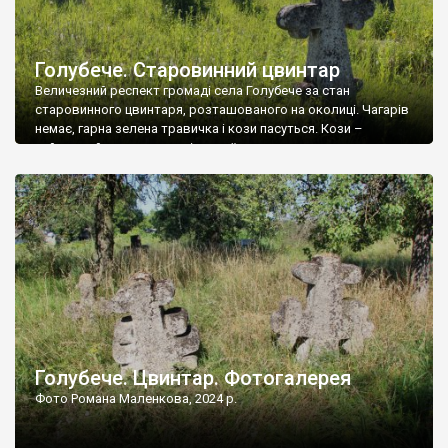
Голубече. Старовинний цвинтар
Величезний респект громаді села Голубече за стан
старовинного цвинтаря, розташованого на околиці. Чагарів
немає, гарна зелена травичка і кози пасуться. Кози –
найкращий регулятор шкідливої, для старих кладовищ,
рослинності. Навесні, коли паростки дерев вкриваються
бруньками, кози ті бруньки обгризають, бо то улюблений
делікатес. На цвинтарі у Голубечому ціла колекція
різноманітних форм хрестів. Село відносно невелике, […]
Голубече. Цвинтар. Фотогалерея
Фото Романа Маленкова, 2024 р.