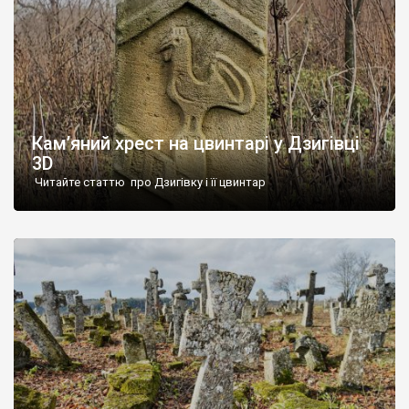
Кам’яний хрест на цвинтарі у Дзигівці
3D
Читайте статтю про Дзигівку і її цвинтар