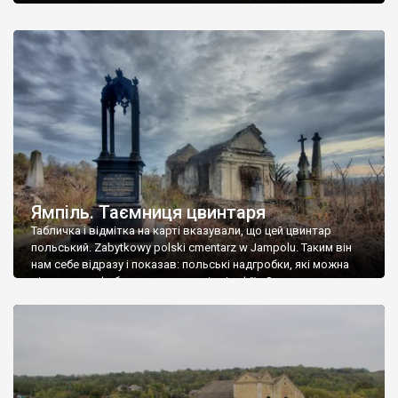
Ямпіль. Таємниця цвинтаря
Табличка і відмітка на карті вказували, що цей цвинтар
польський. Zabytkowy polski cmentarz w Jampolu. Таким він
нам себе відразу і показав: польські надгробки, які можна
віднести до фабричних, польські епітафії… Загалом цвинтар
виявився величезним – порахували площу у GoogleMaps –
виявилося більше семи гектарів. Перше враження про
абсолютну звичайність польського цвинтаря виявилося
оманливим – […]