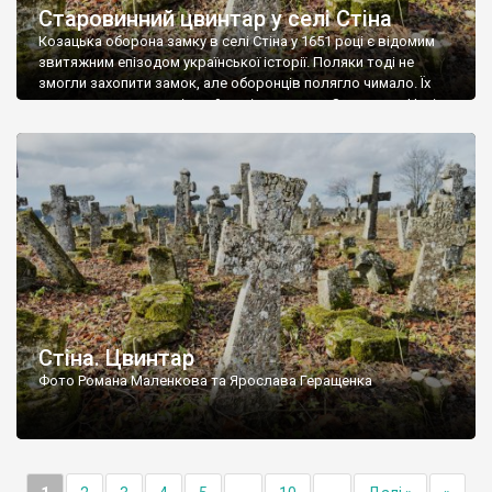
Старовинний цвинтар у селі Стіна
Козацька оборона замку в селі Стіна у 1651 році є відомим
звитяжним епізодом української історії. Поляки тоді не
змогли захопити замок, але оборонців полягло чимало. Їх
поховали на цвинтарі, який тоді називався Замковим. Нині на
місці замку церква із кам’яною огорожею, а цвинтар є. На
ньому чимало хрестів 19 століття, є такі, де епітафії стер […]
Стіна. Цвинтар
Фото Романа Маленкова та Ярослава Геращенка