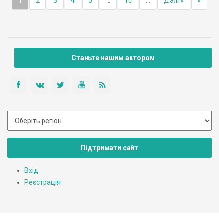
1
2
3
4
5
...
10
...
Далі »
»
Станьте нашим автором
Підтримати сайт
Вхід
Реєстрація