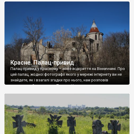
доглянутий, а в іншій суцільна руїна. Руїни палацу Тишкевичів у
Андрушівці, на Вінниччині. Такий стан […]
Красне. Палац-привид
Палац-привид у Красному – нове відкриття на Вінниччині. Про
цей палац, жодної фотографії якого у мережі інтернету ви не
знайдете, як і взагалі згадки про нього, нам розповів
мешканець Самгородка. Палац у Красному вразив не лише
станом руїни і чагарями, які його оточують, але і величчю
навіть у руїні. Можна уявно рекоструювати головний вхід із
[…]