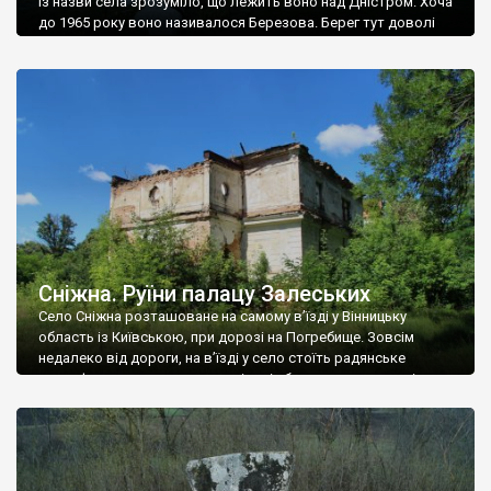
Із назви села зрозуміло, що лежить воно над Дністром. Хоча
до 1965 року воно називалося Березова. Берег тут доволі
високий і крутий, як і майже всюди на Поділлі, але є кілька
грунтових доріг, які збігають аж до самої води – цим
Наддністрянське відрізняється від більшості навколишніх
сіл. У селі є мурована Михайлівська церква. Точної дати […]
Сніжна. Руїни палацу Залеських
Село Сніжна розташоване на самому в’їзді у Вінницьку
область із Київською, при дорозі на Погребище. Зовсім
недалеко від дороги, на в’їзді у село стоїть радянське
рельєфне пано, яке показує жінку і яблуню, а трохи далі, десь
серед дерев, заховалися руїни палацу Залеських. З дороги їх
не видно, але видно дві стареньких колії у траві – […]