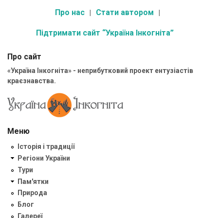
Про нас
Стати автором
Підтримати сайт “Україна Інкогніта”
Про сайт
«Україна Інкогніта» - неприбутковий проект ентузіастів
краєзнавства.
Меню
Історія і традиції
Регіони України
Тури
Пам'ятки
Природа
Блог
Галереї