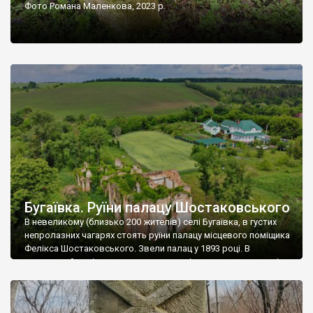
Фото Романа Маленкова, 2023 р.
Бугаївка. Руїни палацу Шостаковського
В невеликому (близько 200 жителів) селі Бугаївка, в густих
непролазних чагарях стоять руїни палацу місцевого поміщика
Фелікса Шостаковського. Звели палац у 1893 році. В
радянський період у ньому спочатку містилася школа, потім
клуб, ще пізніше – гуртожиток. У 60-х роках минулого
століття тут розмістили туберкульозну лікарню. Коли із
палацу виїхала лікарня – ми точно не […]