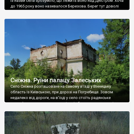
Із назви села зрозуміло, що лежить воно над Дністром. Хоча
до 1965 року воно називалося Березова. Берег тут доволі
високий і крутий, як і майже всюди на Поділлі, але є кілька
грунтових доріг, які збігають аж до самої води – цим
Наддністрянське відрізняється від більшості навколишніх
сіл. У селі є мурована Михайлівська церква. Точної дати […]
Сніжна. Руїни палацу Залеських
Село Сніжна розташоване на самому в’їзді у Вінницьку
область із Київською, при дорозі на Погребище. Зовсім
недалеко від дороги, на в’їзді у село стоїть радянське
рельєфне пано, яке показує жінку і яблуню, а трохи далі, десь
серед дерев, заховалися руїни палацу Залеських. З дороги їх
не видно, але видно дві стареньких колії у траві – […]