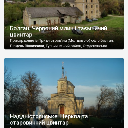
Болган. Червоний млин і таємничий
цвинтар
Прикордонне із Придністров’ям (Молдовою) село Болган.
Південь Вінниччини, Тульчинський район, Студенянська
громада. У селі мешкає близько тисячі осіб. Спочатку ми
дізналися, що у Болгані є величезний захаращений
старовинний цвинтар із кам’яними хрестами. Всі епітафії, які
збереглися, написані кирилицею, церковнослов’янською
мовою. За всіма традиційними ознаками – цвинтар
український. Хрести датуються 19 століттям. У 1924-1940
роках Болган […]
Наддністрянське. Церква та
старовинний цвинтар