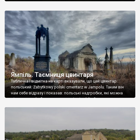
Ямпіль. Таємниця цвинтаря
Табличка і відмітка на карті вказували, що цей цвинтар
польський. Zabytkowy polski cmentarz w Jampolu. Таким він
нам себе відразу і показав: польські надгробки, які можна
віднести до фабричних, польські епітафії… Загалом цвинтар
виявився величезним – порахували площу у GoogleMaps –
виявилося більше семи гектарів. Перше враження про
абсолютну звичайність польського цвинтаря виявилося
оманливим – […]