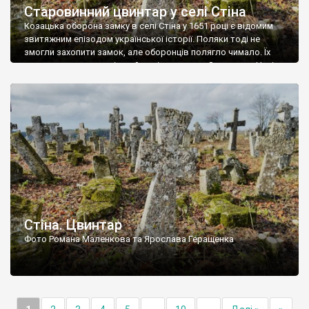
Старовинний цвинтар у селі Стіна
Козацька оборона замку в селі Стіна у 1651 році є відомим
звитяжним епізодом української історії. Поляки тоді не
змогли захопити замок, але оборонців полягло чимало. Їх
поховали на цвинтарі, який тоді називався Замковим. Нині на
місці замку церква із кам’яною огорожею, а цвинтар є. На
ньому чимало хрестів 19 століття, є такі, де епітафії стер […]
Стіна. Цвинтар
Фото Романа Маленкова та Ярослава Геращенка