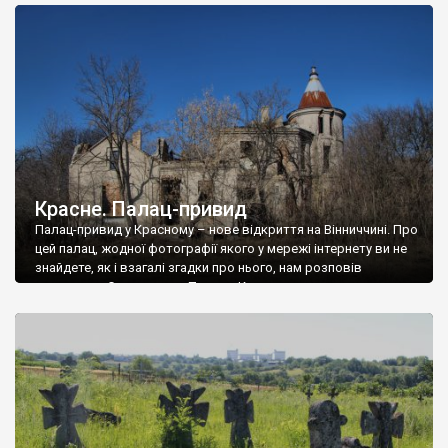
доглянутий, а в іншій суцільна руїна. Руїни палацу Тишкевичів у
Андрушівці, на Вінниччині. Такий стан […]
Красне. Палац-привид
Палац-привид у Красному – нове відкриття на Вінниччині. Про
цей палац, жодної фотографії якого у мережі інтернету ви не
знайдете, як і взагалі згадки про нього, нам розповів
мешканець Самгородка. Палац у Красному вразив не лише
станом руїни і чагарями, які його оточують, але і величчю
навіть у руїні. Можна уявно рекоструювати головний вхід із
[…]