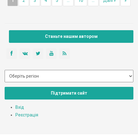
1
2
3
4
5
...
10
...
Далі »
»
Станьте нашим автором
Підтримати сайт
Вхід
Реєстрація