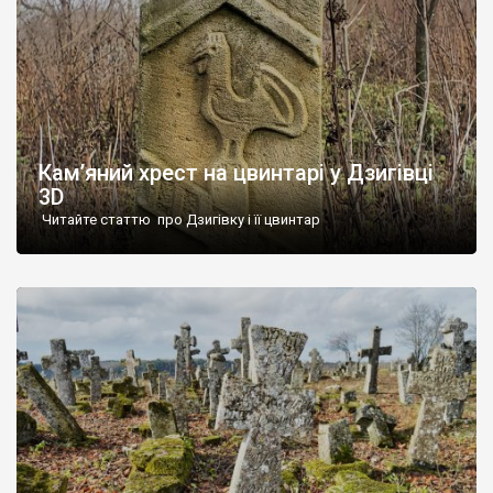
Кам’яний хрест на цвинтарі у Дзигівці
3D
Читайте статтю про Дзигівку і її цвинтар