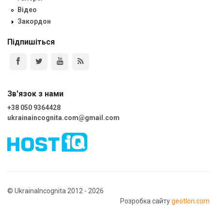
Відео
Закордон
Підпишіться
Зв'язок з нами
+38 050 9364428
ukrainaincognita.com@gmail.com
© UkrainaIncognita 2012 - 2026
Розробка сайту
geotlon.com