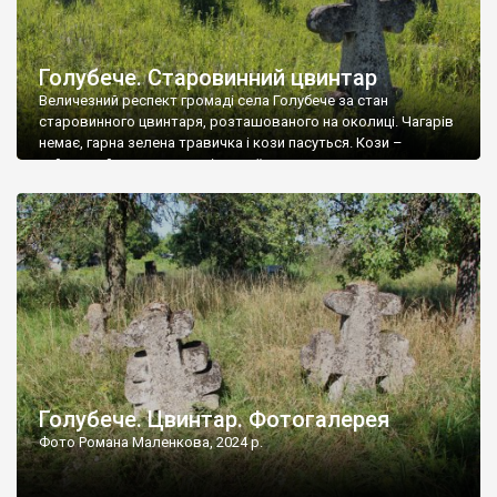
Голубече. Старовинний цвинтар
Величезний респект громаді села Голубече за стан
старовинного цвинтаря, розташованого на околиці. Чагарів
немає, гарна зелена травичка і кози пасуться. Кози –
найкращий регулятор шкідливої, для старих кладовищ,
рослинності. Навесні, коли паростки дерев вкриваються
бруньками, кози ті бруньки обгризають, бо то улюблений
делікатес. На цвинтарі у Голубечому ціла колекція
різноманітних форм хрестів. Село відносно невелике, […]
Голубече. Цвинтар. Фотогалерея
Фото Романа Маленкова, 2024 р.