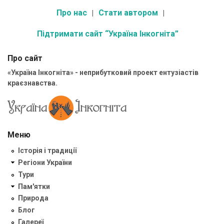
Про нас
Стати автором
Підтримати сайт “Україна Інкогніта”
Про сайт
«Україна Інкогніта» - неприбутковий проект ентузіастів
краєзнавства.
Меню
Історія і традиції
Регіони України
Тури
Пам'ятки
Природа
Блог
Галереї