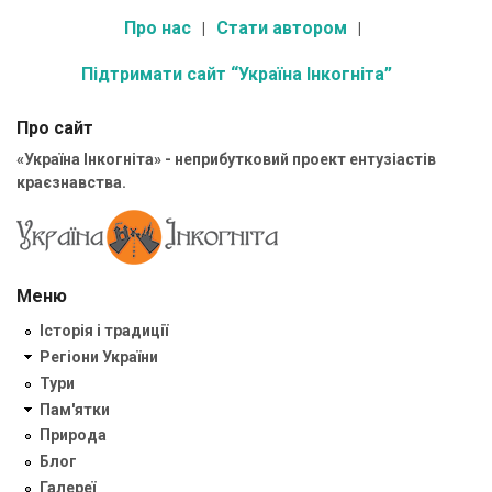
Про нас
Стати автором
Підтримати сайт “Україна Інкогніта”
Про сайт
«Україна Інкогніта» - неприбутковий проект ентузіастів
краєзнавства.
Меню
Історія і традиції
Регіони України
Тури
Пам'ятки
Природа
Блог
Галереї