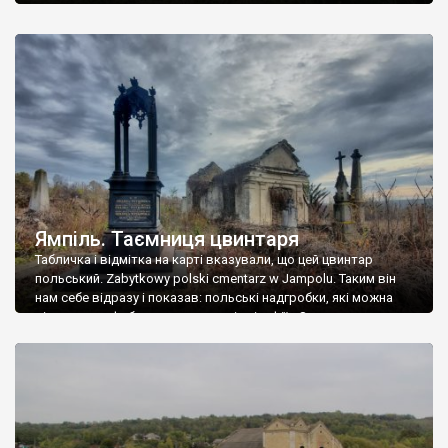
Ямпіль. Таємниця цвинтаря
Табличка і відмітка на карті вказували, що цей цвинтар
польський. Zabytkowy polski cmentarz w Jampolu. Таким він
нам себе відразу і показав: польські надгробки, які можна
віднести до фабричних, польські епітафії… Загалом цвинтар
виявився величезним – порахували площу у GoogleMaps –
виявилося більше семи гектарів. Перше враження про
абсолютну звичайність польського цвинтаря виявилося
оманливим – […]