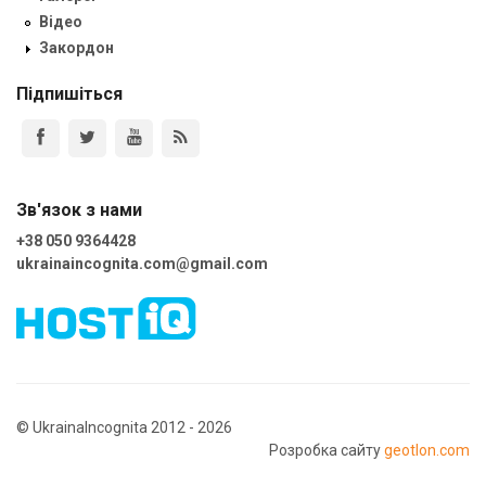
Відео
Закордон
Підпишіться
Зв'язок з нами
+38 050 9364428
ukrainaincognita.com@gmail.com
© UkrainaIncognita 2012 - 2026
Розробка сайту
geotlon.com