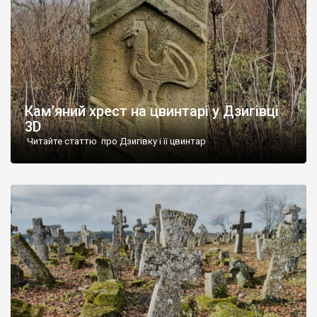
Кам’яний хрест на цвинтарі у Дзигівці
3D
Читайте статтю про Дзигівку і її цвинтар