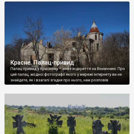
доглянутий, а в іншій суцільна руїна. Руїни палацу Тишкевичів у
Андрушівці, на Вінниччині. Такий стан […]
Красне. Палац-привид
Палац-привид у Красному – нове відкриття на Вінниччині. Про
цей палац, жодної фотографії якого у мережі інтернету ви не
знайдете, як і взагалі згадки про нього, нам розповів
мешканець Самгородка. Палац у Красному вразив не лише
станом руїни і чагарями, які його оточують, але і величчю
навіть у руїні. Можна уявно рекоструювати головний вхід із
[…]