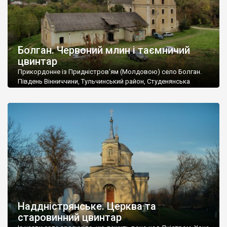
Болган. Червоний млин і таємничий
цвинтар
Прикордонне із Придністров’ям (Молдовою) село Болган.
Південь Вінниччини, Тульчинський район, Студенянська
громада. У селі мешкає близько тисячі осіб. Спочатку ми
дізналися, що у Болгані є величезний захаращений
старовинний цвинтар із кам’яними хрестами. Всі епітафії, які
збереглися, написані кирилицею, церковнослов’янською
мовою. За всіма традиційними ознаками – цвинтар
український. Хрести датуються 19 століттям. У 1924-1940
роках Болган […]
Наддністрянське. Церква та
старовинний цвинтар