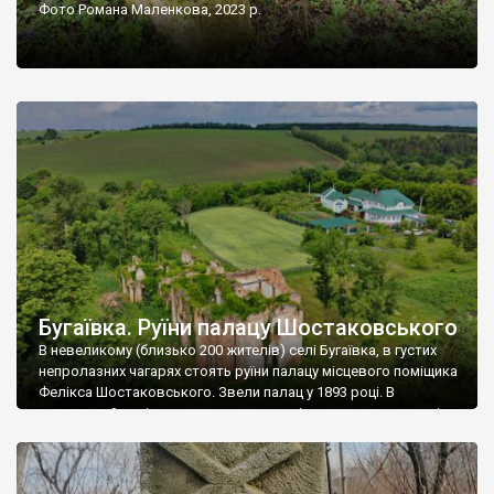
Фото Романа Маленкова, 2023 р.
Бугаївка. Руїни палацу Шостаковського
В невеликому (близько 200 жителів) селі Бугаївка, в густих
непролазних чагарях стоять руїни палацу місцевого поміщика
Фелікса Шостаковського. Звели палац у 1893 році. В
радянський період у ньому спочатку містилася школа, потім
клуб, ще пізніше – гуртожиток. У 60-х роках минулого
століття тут розмістили туберкульозну лікарню. Коли із
палацу виїхала лікарня – ми точно не […]