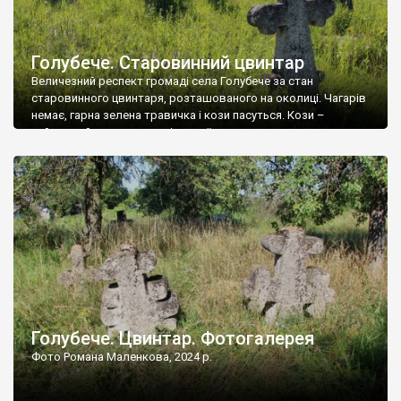
Голубече. Старовинний цвинтар
Величезний респект громаді села Голубече за стан
старовинного цвинтаря, розташованого на околиці. Чагарів
немає, гарна зелена травичка і кози пасуться. Кози –
найкращий регулятор шкідливої, для старих кладовищ,
рослинності. Навесні, коли паростки дерев вкриваються
бруньками, кози ті бруньки обгризають, бо то улюблений
делікатес. На цвинтарі у Голубечому ціла колекція
різноманітних форм хрестів. Село відносно невелике, […]
Голубече. Цвинтар. Фотогалерея
Фото Романа Маленкова, 2024 р.