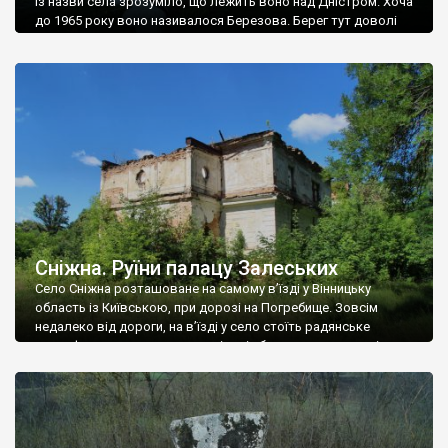
Із назви села зрозуміло, що лежить воно над Дністром. Хоча
до 1965 року воно називалося Березова. Берег тут доволі
високий і крутий, як і майже всюди на Поділлі, але є кілька
грунтових доріг, які збігають аж до самої води – цим
Наддністрянське відрізняється від більшості навколишніх
сіл. У селі є мурована Михайлівська церква. Точної дати […]
Сніжна. Руїни палацу Залеських
Село Сніжна розташоване на самому в’їзді у Вінницьку
область із Київською, при дорозі на Погребище. Зовсім
недалеко від дороги, на в’їзді у село стоїть радянське
рельєфне пано, яке показує жінку і яблуню, а трохи далі, десь
серед дерев, заховалися руїни палацу Залеських. З дороги їх
не видно, але видно дві стареньких колії у траві – […]