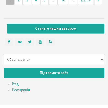
1
2
3
4
5
...
10
...
Далі »
»
Станьте нашим автором
Підтримати сайт
Вхід
Реєстрація