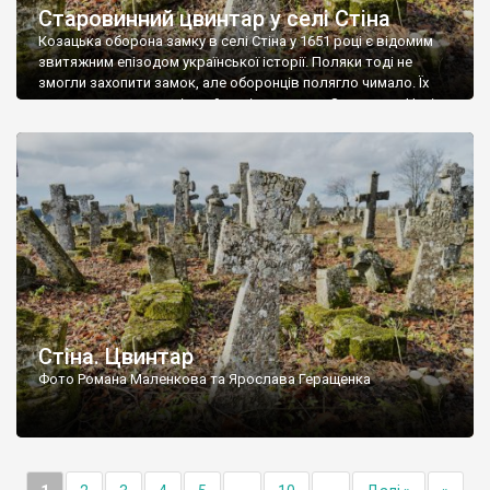
Старовинний цвинтар у селі Стіна
Козацька оборона замку в селі Стіна у 1651 році є відомим
звитяжним епізодом української історії. Поляки тоді не
змогли захопити замок, але оборонців полягло чимало. Їх
поховали на цвинтарі, який тоді називався Замковим. Нині на
місці замку церква із кам’яною огорожею, а цвинтар є. На
ньому чимало хрестів 19 століття, є такі, де епітафії стер […]
Стіна. Цвинтар
Фото Романа Маленкова та Ярослава Геращенка