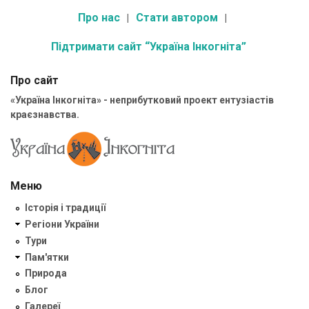
Про нас
Стати автором
Підтримати сайт “Україна Інкогніта”
Про сайт
«Україна Інкогніта» - неприбутковий проект ентузіастів
краєзнавства.
Меню
Історія і традиції
Регіони України
Тури
Пам'ятки
Природа
Блог
Галереї