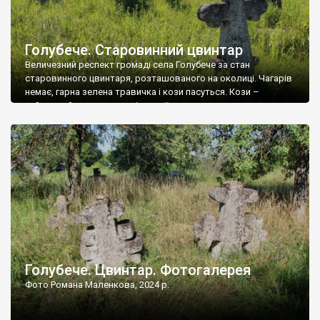
Голубече. Старовинний цвинтар
Величезний респект громаді села Голубече за стан
старовинного цвинтаря, розташованого на околиці. Чагарів
немає, гарна зелена травичка і кози пасуться. Кози –
найкращий регулятор шкідливої, для старих кладовищ,
рослинності. Навесні, коли паростки дерев вкриваються
бруньками, кози ті бруньки обгризають, бо то улюблений
делікатес. На цвинтарі у Голубечому ціла колекція
різноманітних форм хрестів. Село відносно невелике, […]
Голубече. Цвинтар. Фотогалерея
Фото Романа Маленкова, 2024 р.