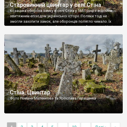
Старовинний цвинтар у селі Стіна
Козацька оборона замку в селі Стіна у 1651 році є відомим
звитяжним епізодом української історії. Поляки тоді не
змогли захопити замок, але оборонців полягло чимало. Їх
поховали на цвинтарі, який тоді називався Замковим. Нині на
місці замку церква із кам’яною огорожею, а цвинтар є. На
ньому чимало хрестів 19 століття, є такі, де епітафії стер […]
Стіна. Цвинтар
Фото Романа Маленкова та Ярослава Геращенка