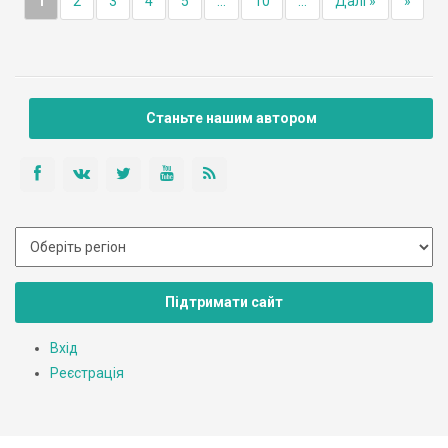
1
2
3
4
5
...
10
...
Далі »
»
Станьте нашим автором
Підтримати сайт
Вхід
Реєстрація