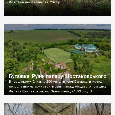
Фото Романа Маленкова, 2023 р.
Бугаївка. Руїни палацу Шостаковського
В невеликому (близько 200 жителів) селі Бугаївка, в густих
непролазних чагарях стоять руїни палацу місцевого поміщика
Фелікса Шостаковського. Звели палац у 1893 році. В
радянський період у ньому спочатку містилася школа, потім
клуб, ще пізніше – гуртожиток. У 60-х роках минулого
століття тут розмістили туберкульозну лікарню. Коли із
палацу виїхала лікарня – ми точно не […]