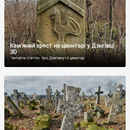
Кам’яний хрест на цвинтарі у Дзигівці
3D
Читайте статтю про Дзигівку і її цвинтар