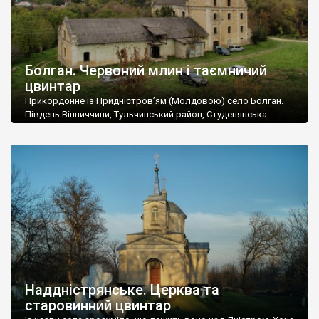
Болган. Червоний млин і таємничий
цвинтар
Прикордонне із Придністров’ям (Молдовою) село Болган.
Південь Вінниччини, Тульчинський район, Студенянська
громада. У селі мешкає близько тисячі осіб. Спочатку ми
дізналися, що у Болгані є величезний захаращений
старовинний цвинтар із кам’яними хрестами. Всі епітафії, які
збереглися, написані кирилицею, церковнослов’янською
мовою. За всіма традиційними ознаками – цвинтар
український. Хрести датуються 19 століттям. У 1924-1940
роках Болган […]
Наддністрянське. Церква та
старовинний цвинтар