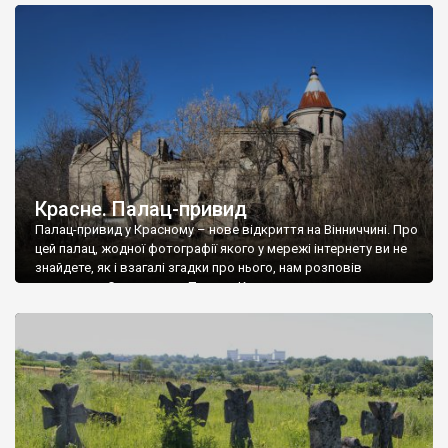
доглянутий, а в іншій суцільна руїна. Руїни палацу Тишкевичів у
Андрушівці, на Вінниччині. Такий стан […]
Красне. Палац-привид
Палац-привид у Красному – нове відкриття на Вінниччині. Про
цей палац, жодної фотографії якого у мережі інтернету ви не
знайдете, як і взагалі згадки про нього, нам розповів
мешканець Самгородка. Палац у Красному вразив не лише
станом руїни і чагарями, які його оточують, але і величчю
навіть у руїні. Можна уявно рекоструювати головний вхід із
[…]