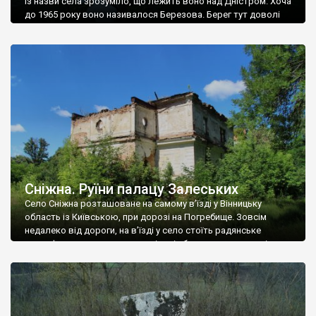
Із назви села зрозуміло, що лежить воно над Дністром. Хоча
до 1965 року воно називалося Березова. Берег тут доволі
високий і крутий, як і майже всюди на Поділлі, але є кілька
грунтових доріг, які збігають аж до самої води – цим
Наддністрянське відрізняється від більшості навколишніх
сіл. У селі є мурована Михайлівська церква. Точної дати […]
Сніжна. Руїни палацу Залеських
Село Сніжна розташоване на самому в’їзді у Вінницьку
область із Київською, при дорозі на Погребище. Зовсім
недалеко від дороги, на в’їзді у село стоїть радянське
рельєфне пано, яке показує жінку і яблуню, а трохи далі, десь
серед дерев, заховалися руїни палацу Залеських. З дороги їх
не видно, але видно дві стареньких колії у траві – […]