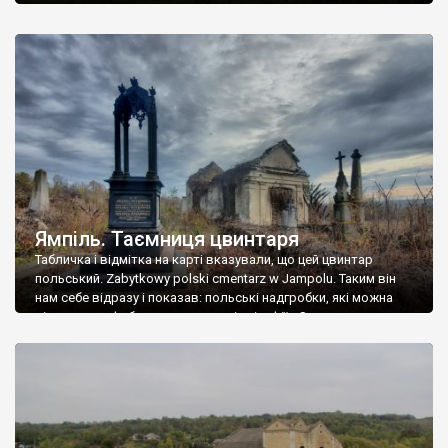
Ямпіль. Таємниця цвинтаря
Табличка і відмітка на карті вказували, що цей цвинтар
польський. Zabytkowy polski cmentarz w Jampolu. Таким він
нам себе відразу і показав: польські надгробки, які можна
віднести до фабричних, польські епітафії… Загалом цвинтар
виявився величезним – порахували площу у GoogleMaps –
виявилося більше семи гектарів. Перше враження про
абсолютну звичайність польського цвинтаря виявилося
оманливим – […]