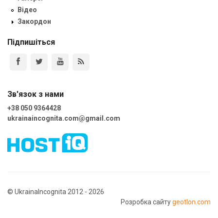
Відео
Закордон
Підпишіться
Зв'язок з нами
+38 050 9364428
ukrainaincognita.com@gmail.com
© UkrainaIncognita 2012 - 2026
Розробка сайту
geotlon.com