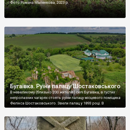
Фото Романа Маленкова, 2023 р.
Бугаївка. Руїни палацу Шостаковського
В невеликому (близько 200 жителів) селі Бугаївка, в густих
непролазних чагарях стоять руїни палацу місцевого поміщика
Фелікса Шостаковського. Звели палац у 1893 році. В
радянський період у ньому спочатку містилася школа, потім
клуб, ще пізніше – гуртожиток. У 60-х роках минулого
століття тут розмістили туберкульозну лікарню. Коли із
палацу виїхала лікарня – ми точно не […]