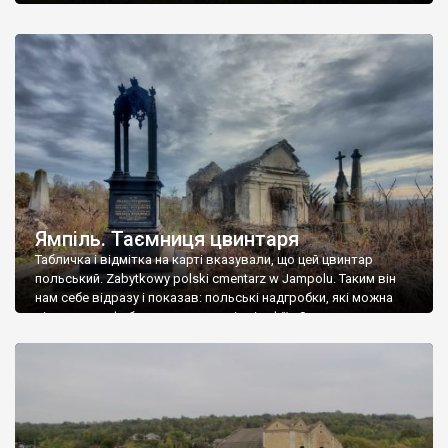
Ямпіль. Таємниця цвинтаря
Табличка і відмітка на карті вказували, що цей цвинтар
польський. Zabytkowy polski cmentarz w Jampolu. Таким він
нам себе відразу і показав: польські надгробки, які можна
віднести до фабричних, польські епітафії… Загалом цвинтар
виявився величезним – порахували площу у GoogleMaps –
виявилося більше семи гектарів. Перше враження про
абсолютну звичайність польського цвинтаря виявилося
оманливим – […]