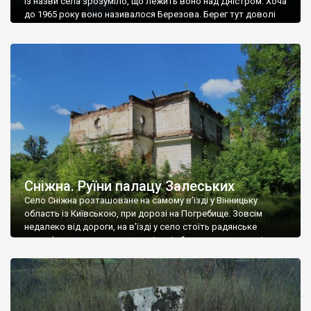
Із назви села зрозуміло, що лежить воно над Дністром. Хоча
до 1965 року воно називалося Березова. Берег тут доволі
високий і крутий, як і майже всюди на Поділлі, але є кілька
грунтових доріг, які збігають аж до самої води – цим
Наддністрянське відрізняється від більшості навколишніх
сіл. У селі є мурована Михайлівська церква. Точної дати […]
Сніжна. Руїни палацу Залеських
Село Сніжна розташоване на самому в’їзді у Вінницьку
область із Київською, при дорозі на Погребище. Зовсім
недалеко від дороги, на в’їзді у село стоїть радянське
рельєфне пано, яке показує жінку і яблуню, а трохи далі, десь
серед дерев, заховалися руїни палацу Залеських. З дороги їх
не видно, але видно дві стареньких колії у траві – […]