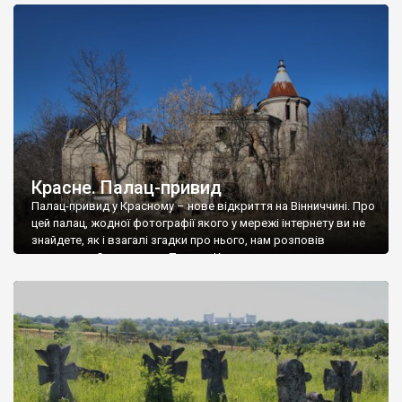
доглянутий, а в іншій суцільна руїна. Руїни палацу Тишкевичів у
Андрушівці, на Вінниччині. Такий стан […]
Красне. Палац-привид
Палац-привид у Красному – нове відкриття на Вінниччині. Про
цей палац, жодної фотографії якого у мережі інтернету ви не
знайдете, як і взагалі згадки про нього, нам розповів
мешканець Самгородка. Палац у Красному вразив не лише
станом руїни і чагарями, які його оточують, але і величчю
навіть у руїні. Можна уявно рекоструювати головний вхід із
[…]