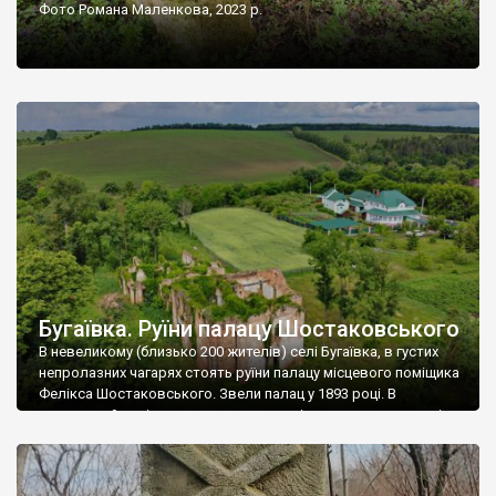
Фото Романа Маленкова, 2023 р.
Бугаївка. Руїни палацу Шостаковського
В невеликому (близько 200 жителів) селі Бугаївка, в густих
непролазних чагарях стоять руїни палацу місцевого поміщика
Фелікса Шостаковського. Звели палац у 1893 році. В
радянський період у ньому спочатку містилася школа, потім
клуб, ще пізніше – гуртожиток. У 60-х роках минулого
століття тут розмістили туберкульозну лікарню. Коли із
палацу виїхала лікарня – ми точно не […]