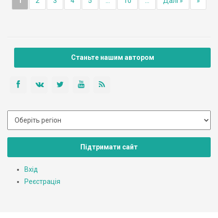
1
2
3
4
5
...
10
...
Далі »
»
Станьте нашим автором
Підтримати сайт
Вхід
Реєстрація