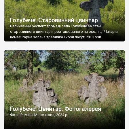
Голубече. Старовинний цвинтар
Величезний респект громаді села Голубече за стан
старовинного цвинтаря, розташованого на околиці. Чагарів
немає, гарна зелена травичка і кози пасуться. Кози –
найкращий регулятор шкідливої, для старих кладовищ,
рослинності. Навесні, коли паростки дерев вкриваються
бруньками, кози ті бруньки обгризають, бо то улюблений
делікатес. На цвинтарі у Голубечому ціла колекція
різноманітних форм хрестів. Село відносно невелике, […]
Голубече. Цвинтар. Фотогалерея
Фото Романа Маленкова, 2024 р.