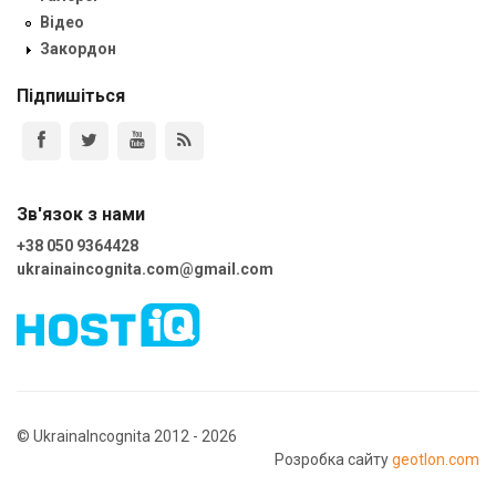
Відео
Закордон
Підпишіться
Зв'язок з нами
+38 050 9364428
ukrainaincognita.com@gmail.com
© UkrainaIncognita 2012 - 2026
Розробка сайту
geotlon.com