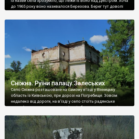
Із назви села зрозуміло, що лежить воно над Дністром. Хоча
до 1965 року воно називалося Березова. Берег тут доволі
високий і крутий, як і майже всюди на Поділлі, але є кілька
грунтових доріг, які збігають аж до самої води – цим
Наддністрянське відрізняється від більшості навколишніх
сіл. У селі є мурована Михайлівська церква. Точної дати […]
Сніжна. Руїни палацу Залеських
Село Сніжна розташоване на самому в’їзді у Вінницьку
область із Київською, при дорозі на Погребище. Зовсім
недалеко від дороги, на в’їзді у село стоїть радянське
рельєфне пано, яке показує жінку і яблуню, а трохи далі, десь
серед дерев, заховалися руїни палацу Залеських. З дороги їх
не видно, але видно дві стареньких колії у траві – […]