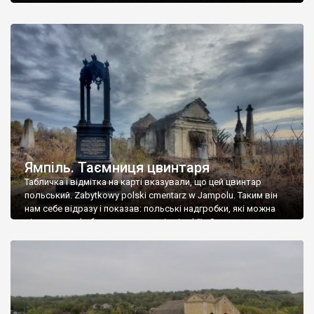
Ямпіль. Таємниця цвинтаря
Табличка і відмітка на карті вказували, що цей цвинтар
польський. Zabytkowy polski cmentarz w Jampolu. Таким він
нам себе відразу і показав: польські надгробки, які можна
віднести до фабричних, польські епітафії… Загалом цвинтар
виявився величезним – порахували площу у GoogleMaps –
виявилося більше семи гектарів. Перше враження про
абсолютну звичайність польського цвинтаря виявилося
оманливим – […]