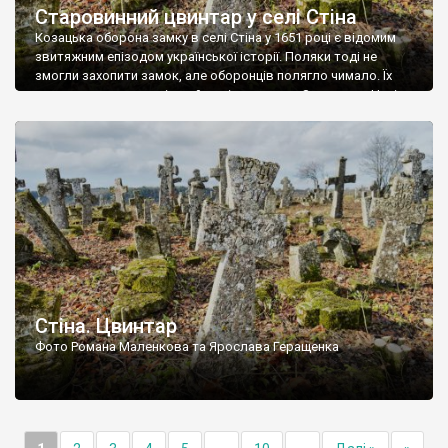
Старовинний цвинтар у селі Стіна
Козацька оборона замку в селі Стіна у 1651 році є відомим
звитяжним епізодом української історії. Поляки тоді не
змогли захопити замок, але оборонців полягло чимало. Їх
поховали на цвинтарі, який тоді називався Замковим. Нині на
місці замку церква із кам’яною огорожею, а цвинтар є. На
ньому чимало хрестів 19 століття, є такі, де епітафії стер […]
Стіна. Цвинтар
Фото Романа Маленкова та Ярослава Геращенка