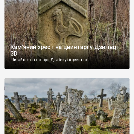
Кам’яний хрест на цвинтарі у Дзигівці
3D
Читайте статтю про Дзигівку і її цвинтар