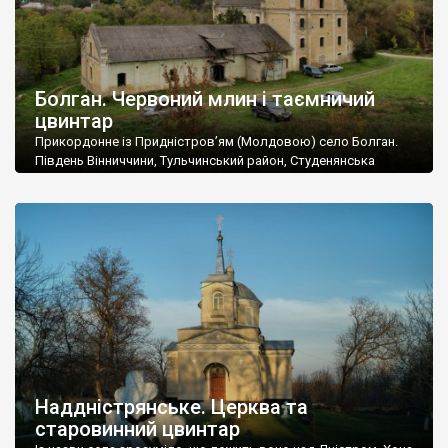
Болган. Червоний млин і таємничий
цвинтар
Прикордонне із Придністров’ям (Молдовою) село Болган.
Південь Вінниччини, Тульчинський район, Студенянська
громада. У селі мешкає близько тисячі осіб. Спочатку ми
дізналися, що у Болгані є величезний захаращений
старовинний цвинтар із кам’яними хрестами. Всі епітафії, які
збереглися, написані кирилицею, церковнослов’янською
мовою. За всіма традиційними ознаками – цвинтар
український. Хрести датуються 19 століттям. У 1924-1940
роках Болган […]
Наддністрянське. Церква та
старовинний цвинтар