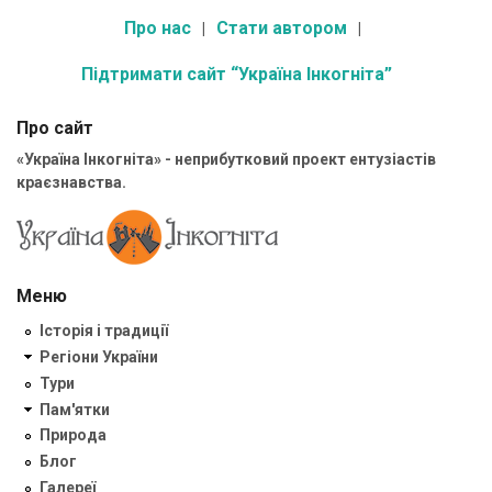
Про нас
Стати автором
Підтримати сайт “Україна Інкогніта”
Про сайт
«Україна Інкогніта» - неприбутковий проект ентузіастів
краєзнавства.
Меню
Історія і традиції
Регіони України
Тури
Пам'ятки
Природа
Блог
Галереї