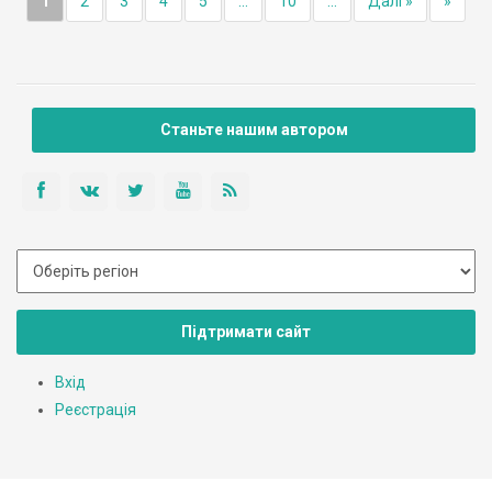
1
2
3
4
5
...
10
...
Далі »
»
Станьте нашим автором
Підтримати сайт
Вхід
Реєстрація