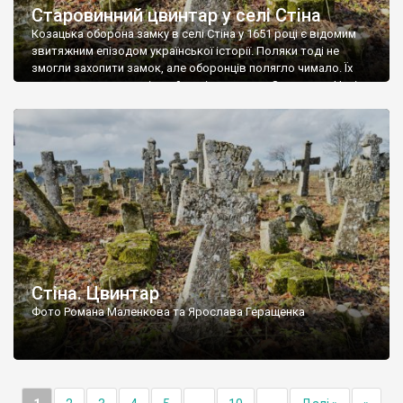
Старовинний цвинтар у селі Стіна
Козацька оборона замку в селі Стіна у 1651 році є відомим
звитяжним епізодом української історії. Поляки тоді не
змогли захопити замок, але оборонців полягло чимало. Їх
поховали на цвинтарі, який тоді називався Замковим. Нині на
місці замку церква із кам’яною огорожею, а цвинтар є. На
ньому чимало хрестів 19 століття, є такі, де епітафії стер […]
Стіна. Цвинтар
Фото Романа Маленкова та Ярослава Геращенка