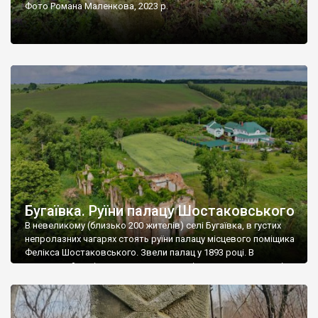
Фото Романа Маленкова, 2023 р.
Бугаївка. Руїни палацу Шостаковського
В невеликому (близько 200 жителів) селі Бугаївка, в густих
непролазних чагарях стоять руїни палацу місцевого поміщика
Фелікса Шостаковського. Звели палац у 1893 році. В
радянський період у ньому спочатку містилася школа, потім
клуб, ще пізніше – гуртожиток. У 60-х роках минулого
століття тут розмістили туберкульозну лікарню. Коли із
палацу виїхала лікарня – ми точно не […]