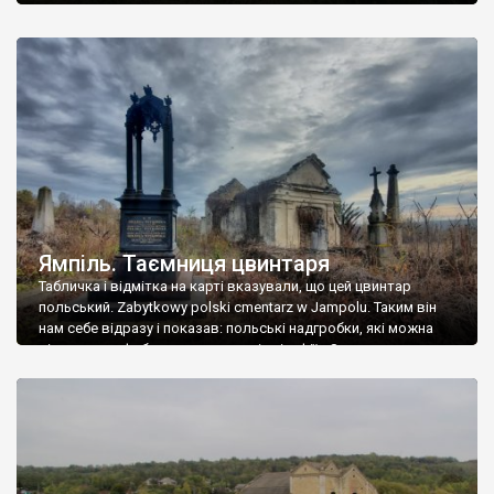
Ямпіль. Таємниця цвинтаря
Табличка і відмітка на карті вказували, що цей цвинтар
польський. Zabytkowy polski cmentarz w Jampolu. Таким він
нам себе відразу і показав: польські надгробки, які можна
віднести до фабричних, польські епітафії… Загалом цвинтар
виявився величезним – порахували площу у GoogleMaps –
виявилося більше семи гектарів. Перше враження про
абсолютну звичайність польського цвинтаря виявилося
оманливим – […]