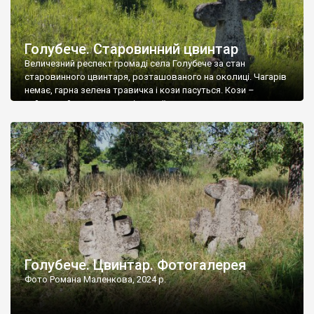
Голубече. Старовинний цвинтар
Величезний респект громаді села Голубече за стан
старовинного цвинтаря, розташованого на околиці. Чагарів
немає, гарна зелена травичка і кози пасуться. Кози –
найкращий регулятор шкідливої, для старих кладовищ,
рослинності. Навесні, коли паростки дерев вкриваються
бруньками, кози ті бруньки обгризають, бо то улюблений
делікатес. На цвинтарі у Голубечому ціла колекція
різноманітних форм хрестів. Село відносно невелике, […]
Голубече. Цвинтар. Фотогалерея
Фото Романа Маленкова, 2024 р.