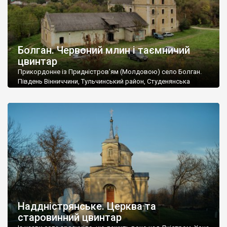
Болган. Червоний млин і таємничий
цвинтар
Прикордонне із Придністров’ям (Молдовою) село Болган.
Південь Вінниччини, Тульчинський район, Студенянська
громада. У селі мешкає близько тисячі осіб. Спочатку ми
дізналися, що у Болгані є величезний захаращений
старовинний цвинтар із кам’яними хрестами. Всі епітафії, які
збереглися, написані кирилицею, церковнослов’янською
мовою. За всіма традиційними ознаками – цвинтар
український. Хрести датуються 19 століттям. У 1924-1940
роках Болган […]
Наддністрянське. Церква та
старовинний цвинтар