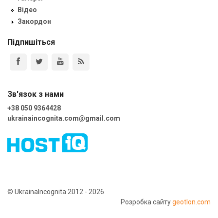
Відео
Закордон
Підпишіться
Зв'язок з нами
+38 050 9364428
ukrainaincognita.com@gmail.com
© UkrainaIncognita 2012 - 2026
Розробка сайту
geotlon.com