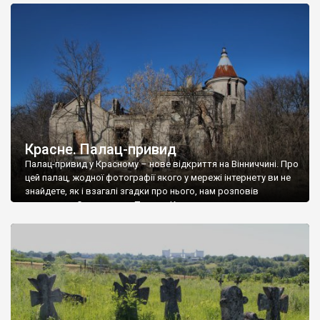
доглянутий, а в іншій суцільна руїна. Руїни палацу Тишкевичів у
Андрушівці, на Вінниччині. Такий стан […]
Красне. Палац-привид
Палац-привид у Красному – нове відкриття на Вінниччині. Про
цей палац, жодної фотографії якого у мережі інтернету ви не
знайдете, як і взагалі згадки про нього, нам розповів
мешканець Самгородка. Палац у Красному вразив не лише
станом руїни і чагарями, які його оточують, але і величчю
навіть у руїні. Можна уявно рекоструювати головний вхід із
[…]