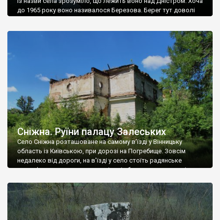
Із назви села зрозуміло, що лежить воно над Дністром. Хоча
до 1965 року воно називалося Березова. Берег тут доволі
високий і крутий, як і майже всюди на Поділлі, але є кілька
грунтових доріг, які збігають аж до самої води – цим
Наддністрянське відрізняється від більшості навколишніх
сіл. У селі є мурована Михайлівська церква. Точної дати […]
Сніжна. Руїни палацу Залеських
Село Сніжна розташоване на самому в’їзді у Вінницьку
область із Київською, при дорозі на Погребище. Зовсім
недалеко від дороги, на в’їзді у село стоїть радянське
рельєфне пано, яке показує жінку і яблуню, а трохи далі, десь
серед дерев, заховалися руїни палацу Залеських. З дороги їх
не видно, але видно дві стареньких колії у траві – […]