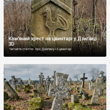
Кам’яний хрест на цвинтарі у Дзигівці
3D
Читайте статтю про Дзигівку і її цвинтар