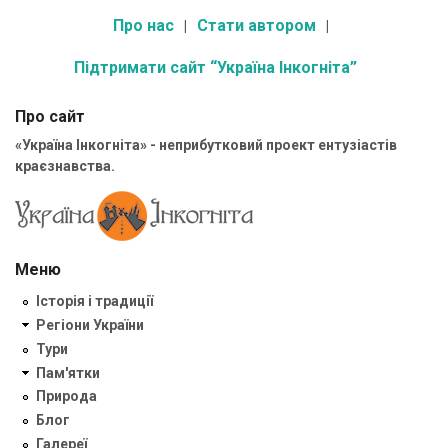
Про нас
Стати автором
Підтримати сайт “Україна Інкогніта”
Про сайт
«Україна Інкогніта» - неприбутковий проект ентузіастів
краєзнавства.
Меню
Історія і традиції
Регіони України
Тури
Пам'ятки
Природа
Блог
Галереї