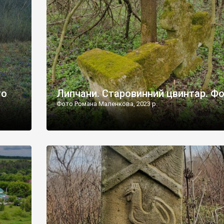
дороги їх не видно, але видно дві стареньких колії у т
лишніх
[…]
ати […]
то
Липчани. Старовинний цвинтар. Ф
Фото Романа Маленкова, 2023 р.