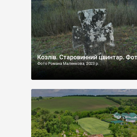
Наддністрянське відрізняється від більшості навко
сіл. У селі є мурована Михайлівська церква. Точної д
Козлів. Старовинний цвинтар. Фо
Фото Романа Маленкова, 2023 р.