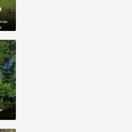
й
лган.
а
 ми
ї, які
кою
940
у
ім
і,
 З