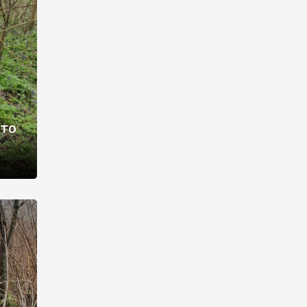
раві –
ото