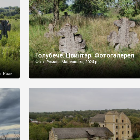
[…]
Голубече. Цвинтар. Фотогалерея
Фото Романа Маленкова, 2024 р.
я. Кози
овищ,
ються
ений
 […]