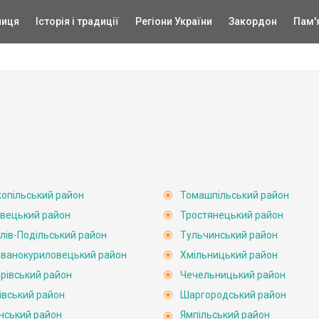
ниця
Історія і традиції
Регіони України
Закордон
Пам'
опільський район
Томашпільський район
вецький район
Тростянецький район
лів-Подільський район
Тульчинський район
ванокуриловецький район
Хмільницький район
рівський район
Чечельницький район
івський район
Шаргородський район
нський район
Ямпільський район