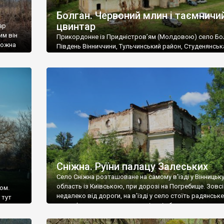
Болган. Червоний млин і таємничи
цвинтар
ар
им він
Прикордонне із Придністров’ям (Молдовою) село Бо
 можна
Південь Вінниччини, Тульчинський район, Студенянськ
цвинтар
громада. У селі мешкає близько тисячі осіб. Спочатку
Maps –
дізналися, що у Болгані є величезний захаращений
ро
старовинний цвинтар із кам’яними хрестами. Всі епітафі
лося
збереглися, написані кирилицею, церковнослов’янсь
мовою. За всіма традиційними ознаками – цвинтар
український. Хрести датуються 19 століттям. У 1924-1
роках Болган […]
Сніжна. Руїни палацу Залеських
Село Сніжна розташоване на самому в’їзді у Вінницьк
область із Київською, при дорозі на Погребище. Зовс
ом.
недалеко від дороги, на в’їзді у село стоїть радянське
 тут
рельєфне пано, яке показує жінку і яблуню, а трохи дал
, але є
десь серед дерев, заховалися руїни палацу Залеських.
и – цим