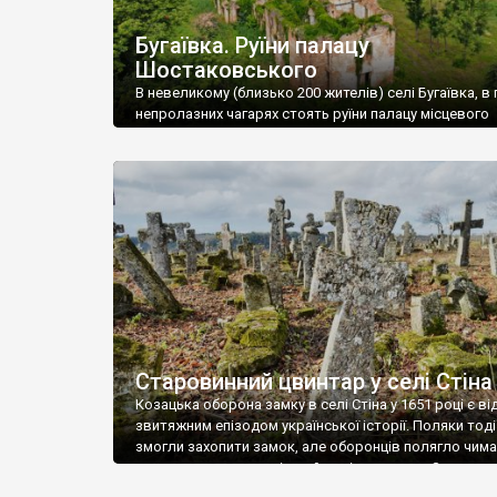
Бугаївка. Руїни палацу
Шостаковського
В невеликому (близько 200 жителів) селі Бугаївка, в 
непролазних чагарях стоять руїни палацу місцевого
поміщика Фелікса Шостаковського. Звели палац у 18
В радянський період у ньому спочатку містилася шк
потім клуб, ще пізніше – гуртожиток. У 60-х роках м
століття тут розмістили туберкульозну лікарню. Кол
палацу виїхала лікарня – ми точно не […]
Старовинний цвинтар у селі Стіна
Козацька оборона замку в селі Стіна у 1651 році є в
звитяжним епізодом української історії. Поляки тоді
змогли захопити замок, але оборонців полягло чимал
поховали на цвинтарі, який тоді називався Замковим
на місці замку церква із кам’яною огорожею, а цвинт