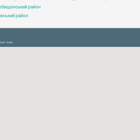
ебищенський район
івський район