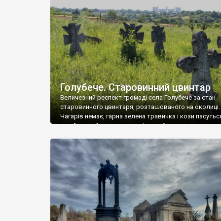
у Андрушівці, на Вінниччині. Такий стан […]
Голубече. Старовинний цвинтар
Величезний респект громаді села Голубече за стан
старовинного цвинтаря, розташованого на околиці.
Чагарів немає, гарна зелена травичка і кози пасутьс
– найкращий регулятор шкідливої, для старих клад
рослинності. Навесні, коли паростки дерев вкрива
бруньками, кози ті бруньки обгризають, бо то улюбл
делікатес. На цвинтарі у Голубечому ціла колекція
різноманітних форм хрестів. Село відносно невелике,