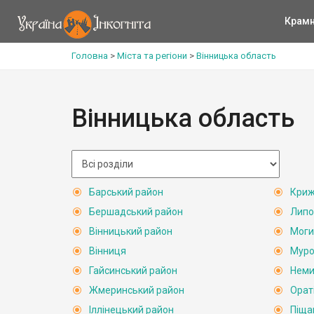
Крам
Головна
>
Міста та регіони
>
Вінницька область
Вінницька область
Барський район
Криж
Бершадський район
Липо
Вінницький район
Моги
Вінниця
Муро
Гайсинський район
Неми
Жмеринський район
Орат
Іллінецький район
Піща