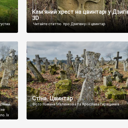
Кам’яний хрест на цвинтарі у Дзигі
3D
густих
Читайте статтю про Дзигівку і її цвинтар
93 році.
ола,
инулого
и із
Стіна. Цвинтар
ідомим
Фото Романа Маленкова та Ярослава Геращенка
 не
о. Їх
. Нині
ар є.