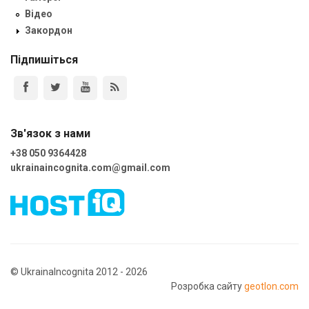
Відео
Закордон
Підпишіться
Зв'язок з нами
+38 050 9364428
ukrainaincognita.com@gmail.com
© UkrainaIncognita 2012 - 2026
Розробка сайту
geotlon.com