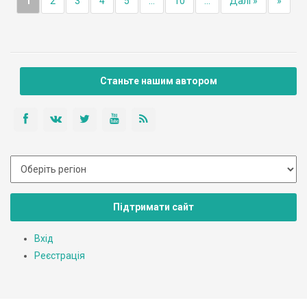
1
2
3
4
5
...
10
...
Далі »
»
Станьте нашим автором
Підтримати сайт
Вхід
Реєстрація