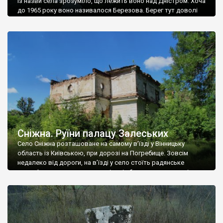
Із назви села зрозуміло, що лежить воно над Дністром. Хоча
до 1965 року воно називалося Березова. Берег тут доволі
високий і крутий, як і майже всюди на Поділлі, але є кілька
грунтових доріг, які збігають аж до самої води – цим
Наддністрянське відрізняється від більшості навколишніх
сіл. У селі є мурована Михайлівська церква. Точної дати […]
Сніжна. Руїни палацу Залеських
Село Сніжна розташоване на самому в’їзді у Вінницьку
область із Київською, при дорозі на Погребище. Зовсім
недалеко від дороги, на в’їзді у село стоїть радянське
рельєфне пано, яке показує жінку і яблуню, а трохи далі, десь
серед дерев, заховалися руїни палацу Залеських. З дороги їх
не видно, але видно дві стареньких колії у траві – […]