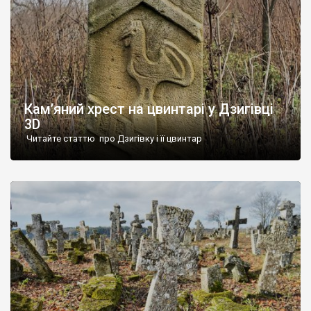
Кам’яний хрест на цвинтарі у Дзигівці
3D
Читайте статтю про Дзигівку і її цвинтар