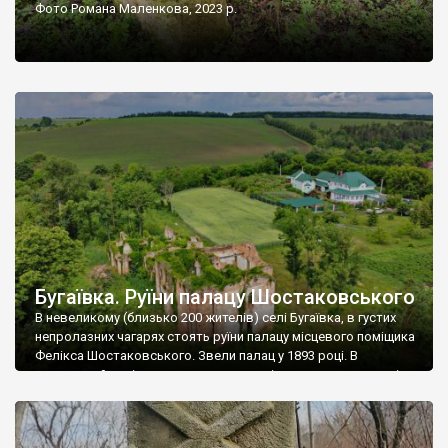
Фото Романа Маленкова, 2023 р.
Бугаївка. Руїни палацу Шостаковського
В невеликому (близько 200 жителів) селі Бугаївка, в густих
непролазних чагарях стоять руїни палацу місцевого поміщика
Фелікса Шостаковського. Звели палац у 1893 році. В
радянський період у ньому спочатку містилася школа, потім
клуб, ще пізніше – гуртожиток. У 60-х роках минулого
століття тут розмістили туберкульозну лікарню. Коли із
палацу виїхала лікарня – ми точно не […]