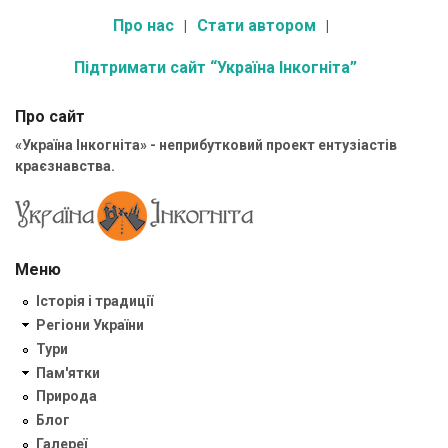
Про нас
Стати автором
Підтримати сайт “Україна Інкогніта”
Про сайт
«Україна Інкогніта» - неприбутковий проект ентузіастів
краєзнавства.
Меню
Історія і традиції
Регіони України
Тури
Пам'ятки
Природа
Блог
Галереї