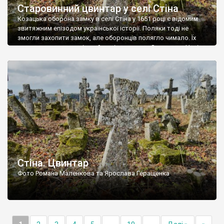
Старовинний цвинтар у селі Стіна
Козацька оборона замку в селі Стіна у 1651 році є відомим
звитяжним епізодом української історії. Поляки тоді не
змогли захопити замок, але оборонців полягло чимало. Їх
поховали на цвинтарі, який тоді називався Замковим. Нині на
місці замку церква із кам’яною огорожею, а цвинтар є. На
ньому чимало хрестів 19 століття, є такі, де епітафії стер […]
Стіна. Цвинтар
Фото Романа Маленкова та Ярослава Геращенка