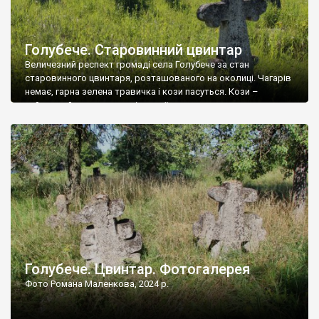
Голубече. Старовинний цвинтар
Величезний респект громаді села Голубече за стан
старовинного цвинтаря, розташованого на околиці. Чагарів
немає, гарна зелена травичка і кози пасуться. Кози –
найкращий регулятор шкідливої, для старих кладовищ,
рослинності. Навесні, коли паростки дерев вкриваються
бруньками, кози ті бруньки обгризають, бо то улюблений
делікатес. На цвинтарі у Голубечому ціла колекція
різноманітних форм хрестів. Село відносно невелике, […]
Голубече. Цвинтар. Фотогалерея
Фото Романа Маленкова, 2024 р.