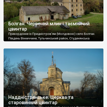
Болган. Червоний млин і таємничий
цвинтар
Прикордонне із Придністров’ям (Молдовою) село Болган.
Південь Вінниччини, Тульчинський район, Студенянська
громада. У селі мешкає близько тисячі осіб. Спочатку ми
дізналися, що у Болгані є величезний захаращений
старовинний цвинтар із кам’яними хрестами. Всі епітафії, які
збереглися, написані кирилицею, церковнослов’янською
мовою. За всіма традиційними ознаками – цвинтар
український. Хрести датуються 19 століттям. У 1924-1940
роках Болган […]
Наддністрянське. Церква та
старовинний цвинтар