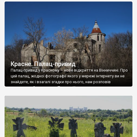
доглянутий, а в іншій суцільна руїна. Руїни палацу Тишкевичів у
Андрушівці, на Вінниччині. Такий стан […]
Красне. Палац-привид
Палац-привид у Красному – нове відкриття на Вінниччині. Про
цей палац, жодної фотографії якого у мережі інтернету ви не
знайдете, як і взагалі згадки про нього, нам розповів
мешканець Самгородка. Палац у Красному вразив не лише
станом руїни і чагарями, які його оточують, але і величчю
навіть у руїні. Можна уявно рекоструювати головний вхід із
[…]