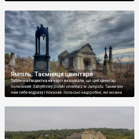
Ямпіль. Таємниця цвинтаря
Табличка і відмітка на карті вказували, що цей цвинтар
польський. Zabytkowy polski cmentarz w Jampolu. Таким він
нам себе відразу і показав: польські надгробки, які можна
віднести до фабричних, польські епітафії… Загалом цвинтар
виявився величезним – порахували площу у GoogleMaps –
виявилося більше семи гектарів. Перше враження про
абсолютну звичайність польського цвинтаря виявилося
оманливим – […]