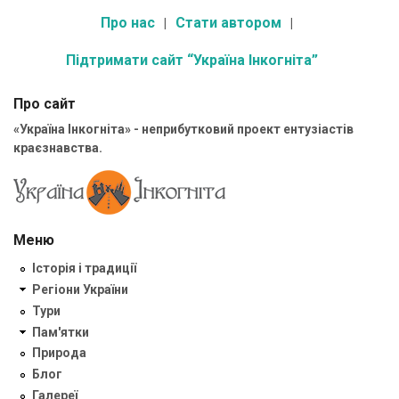
Про нас
Стати автором
Підтримати сайт “Україна Інкогніта”
Про сайт
«Україна Інкогніта» - неприбутковий проект ентузіастів
краєзнавства.
Меню
Історія і традиції
Регіони України
Тури
Пам'ятки
Природа
Блог
Галереї