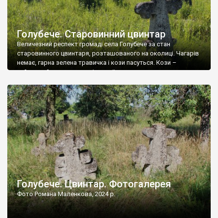
Голубече. Старовинний цвинтар
Величезний респект громаді села Голубече за стан
старовинного цвинтаря, розташованого на околиці. Чагарів
немає, гарна зелена травичка і кози пасуться. Кози –
найкращий регулятор шкідливої, для старих кладовищ,
рослинності. Навесні, коли паростки дерев вкриваються
бруньками, кози ті бруньки обгризають, бо то улюблений
делікатес. На цвинтарі у Голубечому ціла колекція
різноманітних форм хрестів. Село відносно невелике, […]
Голубече. Цвинтар. Фотогалерея
Фото Романа Маленкова, 2024 р.