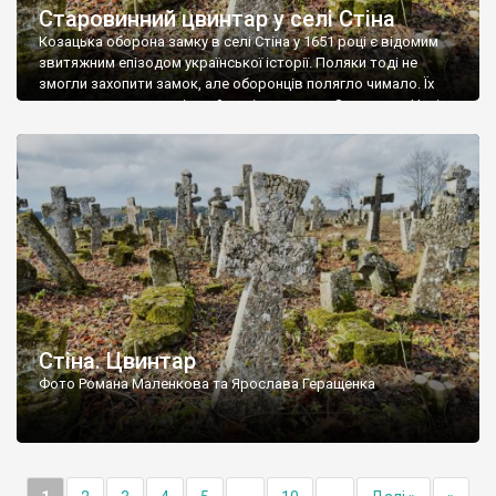
Старовинний цвинтар у селі Стіна
Козацька оборона замку в селі Стіна у 1651 році є відомим
звитяжним епізодом української історії. Поляки тоді не
змогли захопити замок, але оборонців полягло чимало. Їх
поховали на цвинтарі, який тоді називався Замковим. Нині на
місці замку церква із кам’яною огорожею, а цвинтар є. На
ньому чимало хрестів 19 століття, є такі, де епітафії стер […]
Стіна. Цвинтар
Фото Романа Маленкова та Ярослава Геращенка