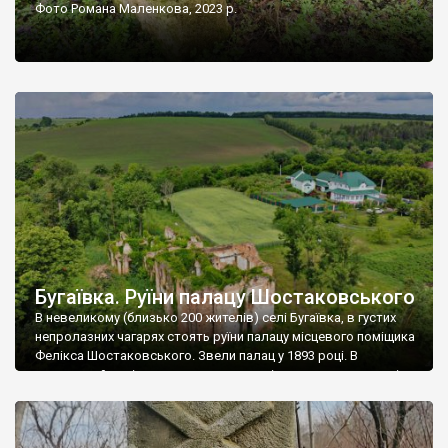
Фото Романа Маленкова, 2023 р.
Бугаївка. Руїни палацу Шостаковського
В невеликому (близько 200 жителів) селі Бугаївка, в густих
непролазних чагарях стоять руїни палацу місцевого поміщика
Фелікса Шостаковського. Звели палац у 1893 році. В
радянський період у ньому спочатку містилася школа, потім
клуб, ще пізніше – гуртожиток. У 60-х роках минулого
століття тут розмістили туберкульозну лікарню. Коли із
палацу виїхала лікарня – ми точно не […]