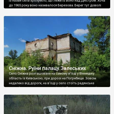
Із назви села зрозуміло, що лежить воно над Дністром. Хоча
до 1965 року воно називалося Березова. Берег тут доволі
високий і крутий, як і майже всюди на Поділлі, але є кілька
грунтових доріг, які збігають аж до самої води – цим
Наддністрянське відрізняється від більшості навколишніх
сіл. У селі є мурована Михайлівська церква. Точної дати […]
Сніжна. Руїни палацу Залеських
Село Сніжна розташоване на самому в’їзді у Вінницьку
область із Київською, при дорозі на Погребище. Зовсім
недалеко від дороги, на в’їзді у село стоїть радянське
рельєфне пано, яке показує жінку і яблуню, а трохи далі, десь
серед дерев, заховалися руїни палацу Залеських. З дороги їх
не видно, але видно дві стареньких колії у траві – […]