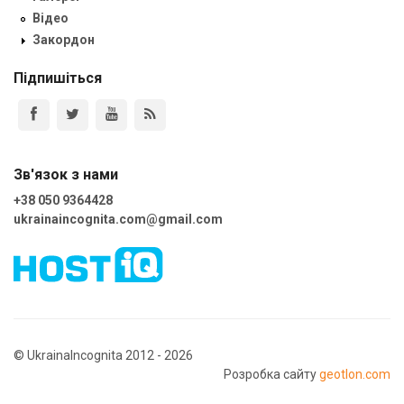
Відео
Закордон
Підпишіться
Зв'язок з нами
+38 050 9364428
ukrainaincognita.com@gmail.com
© UkrainaIncognita 2012 - 2026
Розробка сайту
geotlon.com