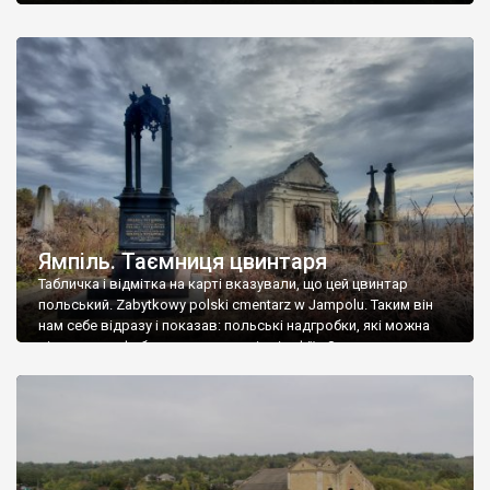
Ямпіль. Таємниця цвинтаря
Табличка і відмітка на карті вказували, що цей цвинтар
польський. Zabytkowy polski cmentarz w Jampolu. Таким він
нам себе відразу і показав: польські надгробки, які можна
віднести до фабричних, польські епітафії… Загалом цвинтар
виявився величезним – порахували площу у GoogleMaps –
виявилося більше семи гектарів. Перше враження про
абсолютну звичайність польського цвинтаря виявилося
оманливим – […]