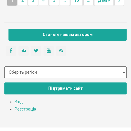
1
2
3
4
5
...
10
...
Далі »
»
Станьте нашим автором
Підтримати сайт
Вхід
Реєстрація