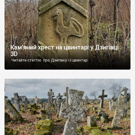
Кам’яний хрест на цвинтарі у Дзигівці
3D
Читайте статтю про Дзигівку і її цвинтар