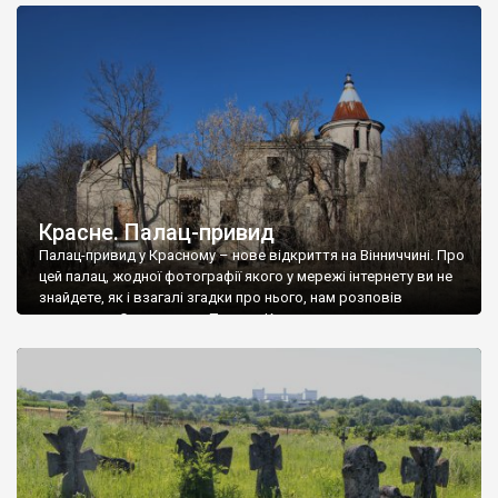
доглянутий, а в іншій суцільна руїна. Руїни палацу Тишкевичів у
Андрушівці, на Вінниччині. Такий стан […]
Красне. Палац-привид
Палац-привид у Красному – нове відкриття на Вінниччині. Про
цей палац, жодної фотографії якого у мережі інтернету ви не
знайдете, як і взагалі згадки про нього, нам розповів
мешканець Самгородка. Палац у Красному вразив не лише
станом руїни і чагарями, які його оточують, але і величчю
навіть у руїні. Можна уявно рекоструювати головний вхід із
[…]