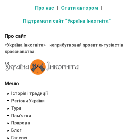
Про нас
Стати автором
Підтримати сайт “Україна Інкогніта”
Про сайт
«Україна Інкогніта» - неприбутковий проект ентузіастів
краєзнавства.
Меню
Історія і традиції
Регіони України
Тури
Пам'ятки
Природа
Блог
Галереї