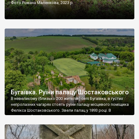
Фото Романа Маленкова, 2023 р.
Бугаївка. Руїни палацу Шостаковського
В невеликому (близько 200 жителів) селі Бугаївка, в густих
непролазних чагарях стоять руїни палацу місцевого поміщика
Фелікса Шостаковського. Звели палац у 1893 році. В
радянський період у ньому спочатку містилася школа, потім
клуб, ще пізніше – гуртожиток. У 60-х роках минулого
століття тут розмістили туберкульозну лікарню. Коли із
палацу виїхала лікарня – ми точно не […]