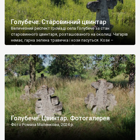
Голубече. Старовинний цвинтар
Величезний респект громаді села Голубече за стан
старовинного цвинтаря, розташованого на околиці. Чагарів
немає, гарна зелена травичка і кози пасуться. Кози –
найкращий регулятор шкідливої, для старих кладовищ,
рослинності. Навесні, коли паростки дерев вкриваються
бруньками, кози ті бруньки обгризають, бо то улюблений
делікатес. На цвинтарі у Голубечому ціла колекція
різноманітних форм хрестів. Село відносно невелике, […]
Голубече. Цвинтар. Фотогалерея
Фото Романа Маленкова, 2024 р.