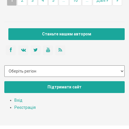
1
2
3
4
5
...
10
...
Далі »
»
Станьте нашим автором
Підтримати сайт
Вхід
Реєстрація