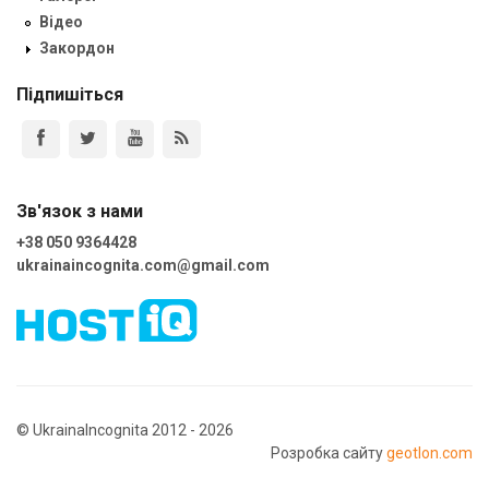
Відео
Закордон
Підпишіться
Зв'язок з нами
+38 050 9364428
ukrainaincognita.com@gmail.com
© UkrainaIncognita 2012 - 2026
Розробка сайту
geotlon.com