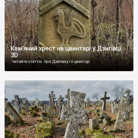
Кам’яний хрест на цвинтарі у Дзигівці
3D
Читайте статтю про Дзигівку і її цвинтар