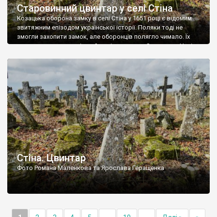
Старовинний цвинтар у селі Стіна
Козацька оборона замку в селі Стіна у 1651 році є відомим
звитяжним епізодом української історії. Поляки тоді не
змогли захопити замок, але оборонців полягло чимало. Їх
поховали на цвинтарі, який тоді називався Замковим. Нині на
місці замку церква із кам’яною огорожею, а цвинтар є. На
ньому чимало хрестів 19 століття, є такі, де епітафії стер […]
Стіна. Цвинтар
Фото Романа Маленкова та Ярослава Геращенка