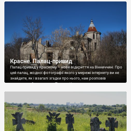
доглянутий, а в іншій суцільна руїна. Руїни палацу Тишкевичів у
Андрушівці, на Вінниччині. Такий стан […]
Красне. Палац-привид
Палац-привид у Красному – нове відкриття на Вінниччині. Про
цей палац, жодної фотографії якого у мережі інтернету ви не
знайдете, як і взагалі згадки про нього, нам розповів
мешканець Самгородка. Палац у Красному вразив не лише
станом руїни і чагарями, які його оточують, але і величчю
навіть у руїні. Можна уявно рекоструювати головний вхід із
[…]