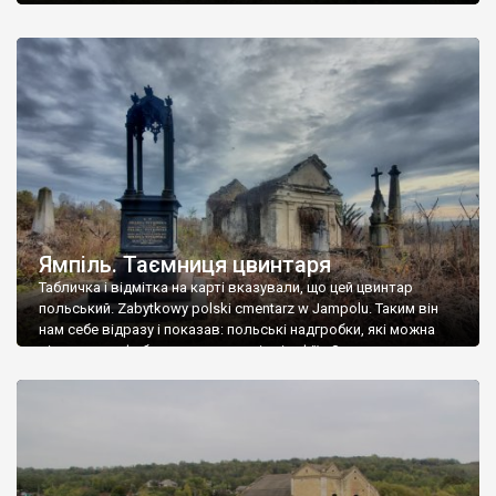
Ямпіль. Таємниця цвинтаря
Табличка і відмітка на карті вказували, що цей цвинтар
польський. Zabytkowy polski cmentarz w Jampolu. Таким він
нам себе відразу і показав: польські надгробки, які можна
віднести до фабричних, польські епітафії… Загалом цвинтар
виявився величезним – порахували площу у GoogleMaps –
виявилося більше семи гектарів. Перше враження про
абсолютну звичайність польського цвинтаря виявилося
оманливим – […]