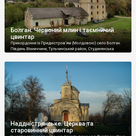
Болган. Червоний млин і таємничий
цвинтар
Прикордонне із Придністров’ям (Молдовою) село Болган.
Південь Вінниччини, Тульчинський район, Студенянська
громада. У селі мешкає близько тисячі осіб. Спочатку ми
дізналися, що у Болгані є величезний захаращений
старовинний цвинтар із кам’яними хрестами. Всі епітафії, які
збереглися, написані кирилицею, церковнослов’янською
мовою. За всіма традиційними ознаками – цвинтар
український. Хрести датуються 19 століттям. У 1924-1940
роках Болган […]
Наддністрянське. Церква та
старовинний цвинтар