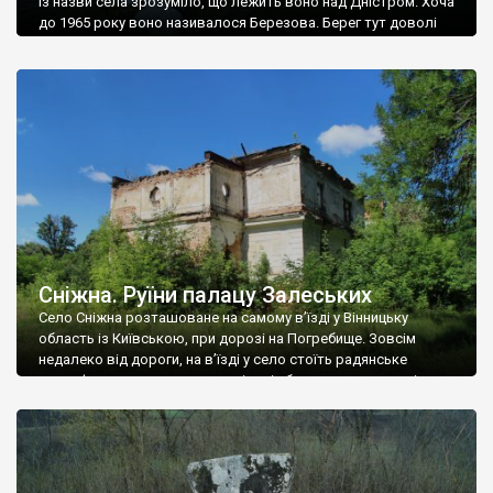
Із назви села зрозуміло, що лежить воно над Дністром. Хоча
до 1965 року воно називалося Березова. Берег тут доволі
високий і крутий, як і майже всюди на Поділлі, але є кілька
грунтових доріг, які збігають аж до самої води – цим
Наддністрянське відрізняється від більшості навколишніх
сіл. У селі є мурована Михайлівська церква. Точної дати […]
Сніжна. Руїни палацу Залеських
Село Сніжна розташоване на самому в’їзді у Вінницьку
область із Київською, при дорозі на Погребище. Зовсім
недалеко від дороги, на в’їзді у село стоїть радянське
рельєфне пано, яке показує жінку і яблуню, а трохи далі, десь
серед дерев, заховалися руїни палацу Залеських. З дороги їх
не видно, але видно дві стареньких колії у траві – […]