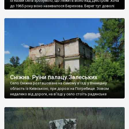
Із назви села зрозуміло, що лежить воно над Дністром. Хоча
до 1965 року воно називалося Березова. Берег тут доволі
високий і крутий, як і майже всюди на Поділлі, але є кілька
грунтових доріг, які збігають аж до самої води – цим
Наддністрянське відрізняється від більшості навколишніх
сіл. У селі є мурована Михайлівська церква. Точної дати […]
Сніжна. Руїни палацу Залеських
Село Сніжна розташоване на самому в’їзді у Вінницьку
область із Київською, при дорозі на Погребище. Зовсім
недалеко від дороги, на в’їзді у село стоїть радянське
рельєфне пано, яке показує жінку і яблуню, а трохи далі, десь
серед дерев, заховалися руїни палацу Залеських. З дороги їх
не видно, але видно дві стареньких колії у траві – […]