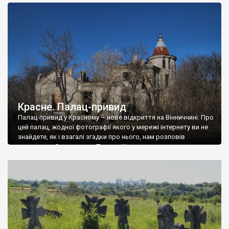
доглянутий, а в іншій суцільна руїна. Руїни палацу Тишкевичів у
Андрушівці, на Вінниччині. Такий стан […]
Красне. Палац-привид
Палац-привид у Красному – нове відкриття на Вінниччині. Про
цей палац, жодної фотографії якого у мережі інтернету ви не
знайдете, як і взагалі згадки про нього, нам розповів
мешканець Самгородка. Палац у Красному вразив не лише
станом руїни і чагарями, які його оточують, але і величчю
навіть у руїні. Можна уявно рекоструювати головний вхід із
[…]