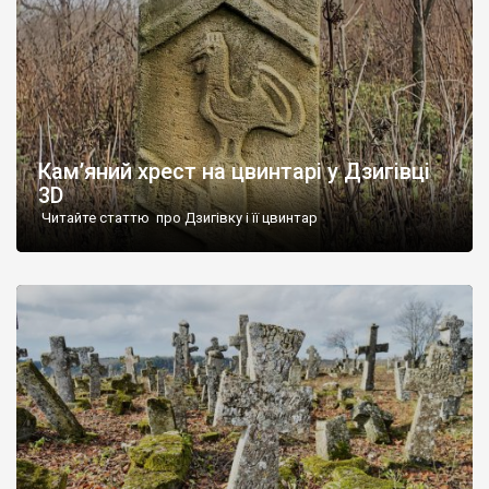
Кам’яний хрест на цвинтарі у Дзигівці
3D
Читайте статтю про Дзигівку і її цвинтар