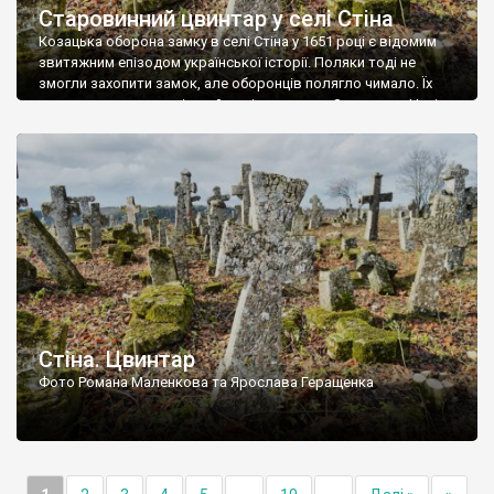
Старовинний цвинтар у селі Стіна
Козацька оборона замку в селі Стіна у 1651 році є відомим
звитяжним епізодом української історії. Поляки тоді не
змогли захопити замок, але оборонців полягло чимало. Їх
поховали на цвинтарі, який тоді називався Замковим. Нині на
місці замку церква із кам’яною огорожею, а цвинтар є. На
ньому чимало хрестів 19 століття, є такі, де епітафії стер […]
Стіна. Цвинтар
Фото Романа Маленкова та Ярослава Геращенка