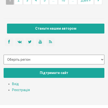
1
2
3
4
5
...
10
...
Далі »
»
Станьте нашим автором
Підтримати сайт
Вхід
Реєстрація