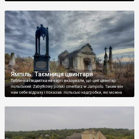
Ямпіль. Таємниця цвинтаря
Табличка і відмітка на карті вказували, що цей цвинтар
польський. Zabytkowy polski cmentarz w Jampolu. Таким він
нам себе відразу і показав: польські надгробки, які можна
віднести до фабричних, польські епітафії… Загалом цвинтар
виявився величезним – порахували площу у GoogleMaps –
виявилося більше семи гектарів. Перше враження про
абсолютну звичайність польського цвинтаря виявилося
оманливим – […]