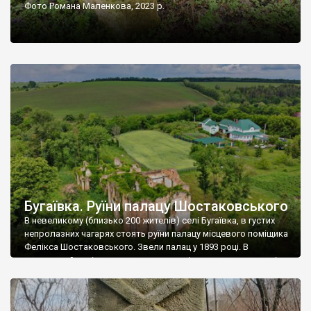
Фото Романа Маленкова, 2023 р.
Бугаївка. Руїни палацу Шостаковського
В невеликому (близько 200 жителів) селі Бугаївка, в густих
непролазних чагарях стоять руїни палацу місцевого поміщика
Фелікса Шостаковського. Звели палац у 1893 році. В
радянський період у ньому спочатку містилася школа, потім
клуб, ще пізніше – гуртожиток. У 60-х роках минулого
століття тут розмістили туберкульозну лікарню. Коли із
палацу виїхала лікарня – ми точно не […]