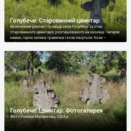
Голубече. Старовинний цвинтар
Величезний респект громаді села Голубече за стан
старовинного цвинтаря, розташованого на околиці. Чагарів
немає, гарна зелена травичка і кози пасуться. Кози –
найкращий регулятор шкідливої, для старих кладовищ,
рослинності. Навесні, коли паростки дерев вкриваються
бруньками, кози ті бруньки обгризають, бо то улюблений
делікатес. На цвинтарі у Голубечому ціла колекція
різноманітних форм хрестів. Село відносно невелике, […]
Голубече. Цвинтар. Фотогалерея
Фото Романа Маленкова, 2024 р.