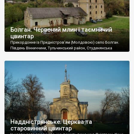
Болган. Червоний млин і таємничий
цвинтар
Прикордонне із Придністров’ям (Молдовою) село Болган.
Південь Вінниччини, Тульчинський район, Студенянська
громада. У селі мешкає близько тисячі осіб. Спочатку ми
дізналися, що у Болгані є величезний захаращений
старовинний цвинтар із кам’яними хрестами. Всі епітафії, які
збереглися, написані кирилицею, церковнослов’янською
мовою. За всіма традиційними ознаками – цвинтар
український. Хрести датуються 19 століттям. У 1924-1940
роках Болган […]
Наддністрянське. Церква та
старовинний цвинтар