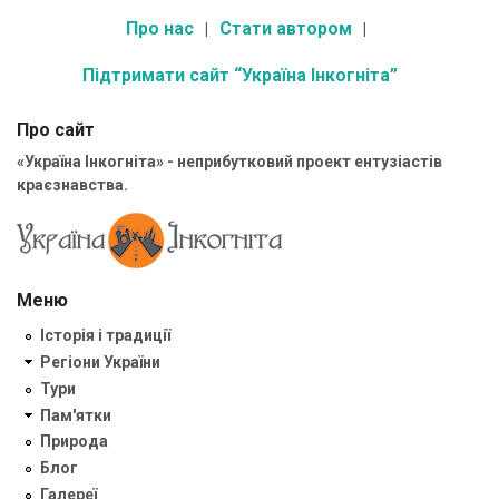
Про нас
Стати автором
Підтримати сайт “Україна Інкогніта”
Про сайт
«Україна Інкогніта» - неприбутковий проект ентузіастів
краєзнавства.
Меню
Історія і традиції
Регіони України
Тури
Пам'ятки
Природа
Блог
Галереї