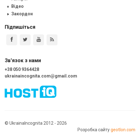
Відео
Закордон
Підпишіться
Зв'язок з нами
+38 050 9364428
ukrainaincognita.com@gmail.com
© UkrainaIncognita 2012 - 2026
Розробка сайту
geotlon.com