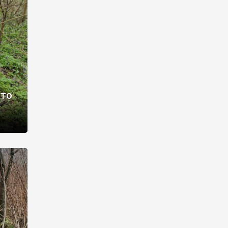
раві –
ото