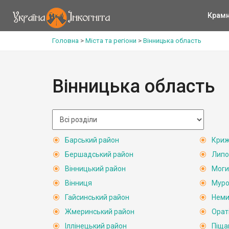
Крам
Головна
>
Міста та регіони
>
Вінницька область
Вінницька область
Барський район
Криж
Бершадський район
Липо
Вінницький район
Моги
Вінниця
Муро
Гайсинський район
Неми
Жмеринський район
Орат
Іллінецький район
Піща