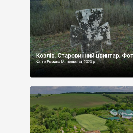
Наддністрянське відрізняється від більшості навко
сіл. У селі є мурована Михайлівська церква. Точної д
Козлів. Старовинний цвинтар. Фо
Фото Романа Маленкова, 2023 р.