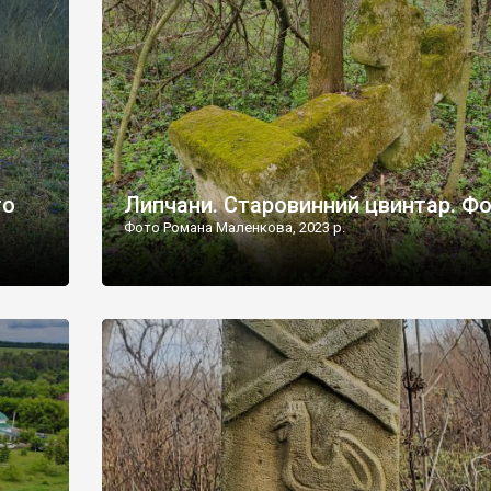
дороги їх не видно, але видно дві стареньких колії у т
лишніх
[…]
ати […]
то
Липчани. Старовинний цвинтар. Ф
Фото Романа Маленкова, 2023 р.