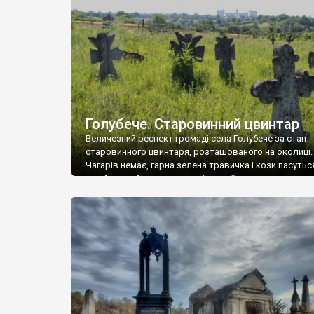
у Андрушівці, на Вінниччині. Такий стан […]
Голубече. Старовинний цвинтар
Величезний респект громаді села Голубече за стан
старовинного цвинтаря, розташованого на околиці.
Чагарів немає, гарна зелена травичка і кози пасутьс
– найкращий регулятор шкідливої, для старих клад
рослинності. Навесні, коли паростки дерев вкрива
бруньками, кози ті бруньки обгризають, бо то улюбл
делікатес. На цвинтарі у Голубечому ціла колекція
різноманітних форм хрестів. Село відносно невелике,