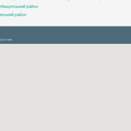
ебищенський район
івський район