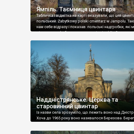
Ямпіль. Таємниця цвинтаря
Табличка і відмітка на карті вказували, що цей цвинт
польський. Zabytkowy polski cmentarz w Jampolu. Так
нам себе відразу і показав: польські надгробки, які
віднести до фабричних, польські епітафії… Загалом 
виявився величезним – порахували площу у Google
виявилося більше семи гектарів. Перше враження п
абсолютну звичайність польського цвинтаря вияви
оманливим – […]
Наддністрянське. Церква та
старовинний цвинтар
Із назви села зрозуміло, що лежить воно над Дністр
Хоча до 1965 року воно називалося Березова. Берег
доволі високий і крутий, як і майже всюди на Поділлі
кілька грунтових доріг, які збігають аж до самої вод