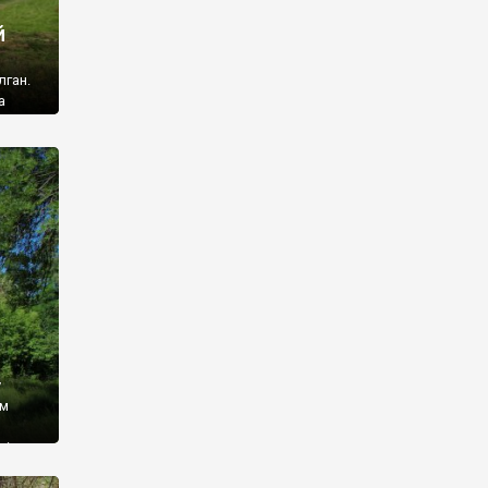
й
лган.
а
 ми
ї, які
кою
940
у
ім
і,
 З