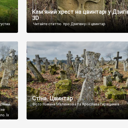
Кам’яний хрест на цвинтарі у Дзигі
3D
густих
Читайте статтю про Дзигівку і її цвинтар
93 році.
ола,
инулого
и із
Стіна. Цвинтар
ідомим
Фото Романа Маленкова та Ярослава Геращенка
 не
о. Їх
. Нині
ар є.