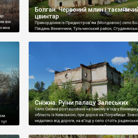
Болган. Червоний млин і таємничи
цвинтар
ар
им він
Прикордонне із Придністров’ям (Молдовою) село Бо
 можна
Південь Вінниччини, Тульчинський район, Студенянськ
цвинтар
громада. У селі мешкає близько тисячі осіб. Спочатку
Maps –
дізналися, що у Болгані є величезний захаращений
ро
старовинний цвинтар із кам’яними хрестами. Всі епітафі
лося
збереглися, написані кирилицею, церковнослов’янсь
мовою. За всіма традиційними ознаками – цвинтар
український. Хрести датуються 19 століттям. У 1924-1
роках Болган […]
Сніжна. Руїни палацу Залеських
Село Сніжна розташоване на самому в’їзді у Вінницьк
область із Київською, при дорозі на Погребище. Зовс
ом.
недалеко від дороги, на в’їзді у село стоїть радянське
 тут
рельєфне пано, яке показує жінку і яблуню, а трохи дал
, але є
десь серед дерев, заховалися руїни палацу Залеських.
и – цим