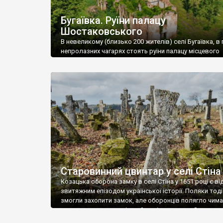
Бугаївка. Руїни палацу
Шостаковського
В невеликому (близько 200 жителів) селі Бугаївка, в 
непролазних чагарях стоять руїни палацу місцевого
поміщика Фелікса Шостаковського. Звели палац у 18
В радянський період у ньому спочатку містилася шк
потім клуб, ще пізніше – гуртожиток. У 60-х роках м
століття тут розмістили туберкульозну лікарню. Кол
палацу виїхала лікарня – ми точно не […]
Старовинний цвинтар у селі Стіна
Козацька оборона замку в селі Стіна у 1651 році є в
звитяжним епізодом української історії. Поляки тоді
змогли захопити замок, але оборонців полягло чимал
поховали на цвинтарі, який тоді називався Замковим
на місці замку церква із кам’яною огорожею, а цвинт