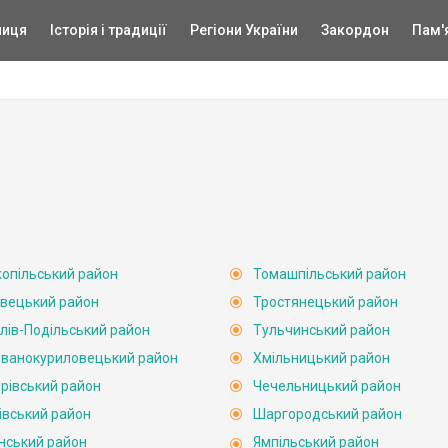
ниця
Історія і традиції
Регіони України
Закордон
Пам'
опільський район
Томашпільський район
вецький район
Тростянецький район
лів-Подільський район
Тульчинський район
ванокуриловецький район
Хмільницький район
рівський район
Чечельницький район
івський район
Шаргородський район
нський район
Ямпільський район