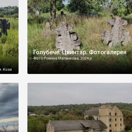
[…]
Голубече. Цвинтар. Фотогалерея
Фото Романа Маленкова, 2024 р.
я. Кози
овищ,
ються
ений
 […]