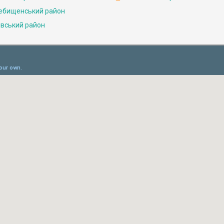
ебищенський район
івський район