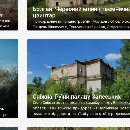
Болган. Червоний млин і таємничи
цвинтар
ар
им він
Прикордонне із Придністров’ям (Молдовою) село Бо
 можна
Південь Вінниччини, Тульчинський район, Студенянськ
цвинтар
громада. У селі мешкає близько тисячі осіб. Спочатку
Maps –
дізналися, що у Болгані є величезний захаращений
ро
старовинний цвинтар із кам’яними хрестами. Всі епітафі
лося
збереглися, написані кирилицею, церковнослов’янсь
мовою. За всіма традиційними ознаками – цвинтар
український. Хрести датуються 19 століттям. У 1924-1
роках Болган […]
Сніжна. Руїни палацу Залеських
Село Сніжна розташоване на самому в’їзді у Вінницьк
область із Київською, при дорозі на Погребище. Зовс
ом.
недалеко від дороги, на в’їзді у село стоїть радянське
 тут
рельєфне пано, яке показує жінку і яблуню, а трохи дал
, але є
десь серед дерев, заховалися руїни палацу Залеських.
и – цим