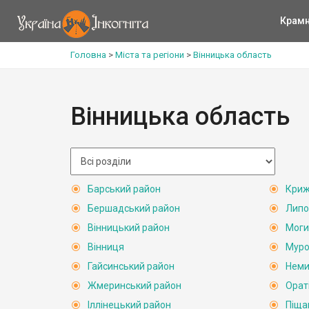
Крам
Головна
>
Міста та регіони
>
Вінницька область
Вінницька область
Барський район
Криж
Бершадський район
Липо
Вінницький район
Моги
Вінниця
Муро
Гайсинський район
Неми
Жмеринський район
Орат
Іллінецький район
Піща