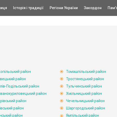
ниця
Історія і традиції
Регіони України
Закордон
Пам'
опільський район
Томашпільський район
вецький район
Тростянецький район
лів-Подільський район
Тульчинський район
ванокуриловецький район
Хмільницький район
рівський район
Чечельницький район
івський район
Шаргородський район
нський район
Ямпільський район