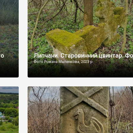
дороги їх не видно, але видно дві стареньких колії у т
лишніх
[…]
ати […]
то
Липчани. Старовинний цвинтар. Ф
Фото Романа Маленкова, 2023 р.