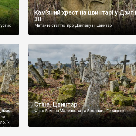
Кам’яний хрест на цвинтарі у Дзигі
3D
густих
Читайте статтю про Дзигівку і її цвинтар
93 році.
ола,
инулого
и із
Стіна. Цвинтар
ідомим
Фото Романа Маленкова та Ярослава Геращенка
 не
о. Їх
. Нині
ар є.