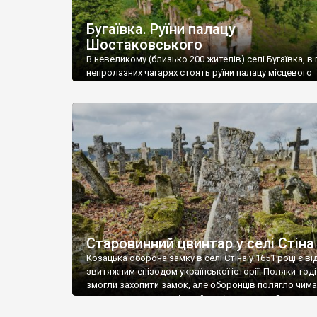
Бугаївка. Руїни палацу
Шостаковського
В невеликому (близько 200 жителів) селі Бугаївка, в 
непролазних чагарях стоять руїни палацу місцевого
поміщика Фелікса Шостаковського. Звели палац у 18
В радянський період у ньому спочатку містилася шк
потім клуб, ще пізніше – гуртожиток. У 60-х роках м
століття тут розмістили туберкульозну лікарню. Кол
палацу виїхала лікарня – ми точно не […]
Старовинний цвинтар у селі Стіна
Козацька оборона замку в селі Стіна у 1651 році є в
звитяжним епізодом української історії. Поляки тоді
змогли захопити замок, але оборонців полягло чимал
поховали на цвинтарі, який тоді називався Замковим
на місці замку церква із кам’яною огорожею, а цвинт