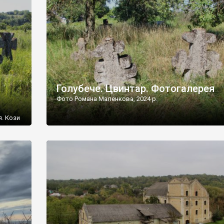
[…]
Голубече. Цвинтар. Фотогалерея
Фото Романа Маленкова, 2024 р.
я. Кози
овищ,
ються
ений
 […]