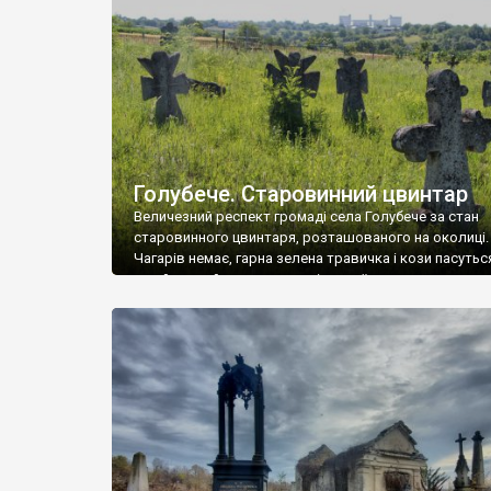
у Андрушівці, на Вінниччині. Такий стан […]
Голубече. Старовинний цвинтар
Величезний респект громаді села Голубече за стан
старовинного цвинтаря, розташованого на околиці.
Чагарів немає, гарна зелена травичка і кози пасутьс
– найкращий регулятор шкідливої, для старих клад
рослинності. Навесні, коли паростки дерев вкрива
бруньками, кози ті бруньки обгризають, бо то улюбл
делікатес. На цвинтарі у Голубечому ціла колекція
різноманітних форм хрестів. Село відносно невелике,