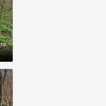
раві –
ото