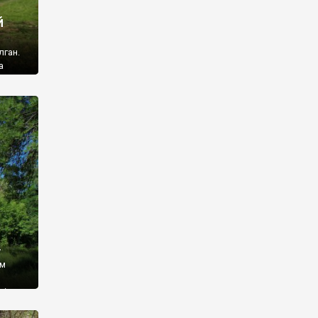
й
лган.
а
 ми
ї, які
кою
940
у
ім
і,
 З