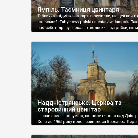
Ямпіль. Таємниця цвинтаря
Табличка і відмітка на карті вказували, що цей цвинт
польський. Zabytkowy polski cmentarz w Jampolu. Так
нам себе відразу і показав: польські надгробки, які
віднести до фабричних, польські епітафії… Загалом 
виявився величезним – порахували площу у Google
виявилося більше семи гектарів. Перше враження п
абсолютну звичайність польського цвинтаря вияви
оманливим – […]
Наддністрянське. Церква та
старовинний цвинтар
Із назви села зрозуміло, що лежить воно над Дністр
Хоча до 1965 року воно називалося Березова. Берег
доволі високий і крутий, як і майже всюди на Поділлі
кілька грунтових доріг, які збігають аж до самої вод