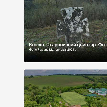
Наддністрянське відрізняється від більшості навко
сіл. У селі є мурована Михайлівська церква. Точної д
Козлів. Старовинний цвинтар. Фо
Фото Романа Маленкова, 2023 р.