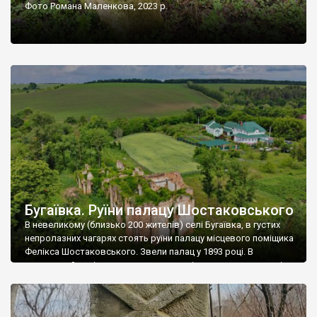
Фото Романа Маленкова, 2023 р.
Бугаївка. Руїни палацу Шостаковського
В невеликому (близько 200 жителів) селі Бугаївка, в густих
непролазних чагарях стоять руїни палацу місцевого поміщика
Фелікса Шостаковського. Звели палац у 1893 році. В
радянський період у ньому спочатку містилася школа, потім
клуб, ще пізніше – гуртожиток. У 60-х роках минулого
століття тут розмістили туберкульозну лікарню. Коли із
палацу виїхала лікарня – ми точно не […]