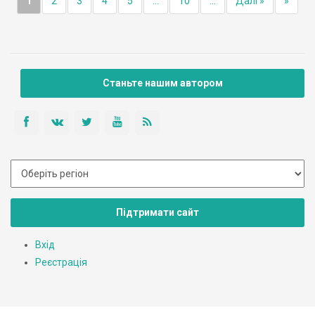
1
2
3
4
5
...
10
...
Далі »
»
Станьте нашим автором
Підтримати сайт
Вхід
Реєстрація