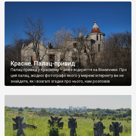
доглянутий, а в іншій суцільна руїна. Руїни палацу Тишкевичів у
Андрушівці, на Вінниччині. Такий стан […]
Красне. Палац-привид
Палац-привид у Красному – нове відкриття на Вінниччині. Про
цей палац, жодної фотографії якого у мережі інтернету ви не
знайдете, як і взагалі згадки про нього, нам розповів
мешканець Самгородка. Палац у Красному вразив не лише
станом руїни і чагарями, які його оточують, але і величчю
навіть у руїні. Можна уявно рекоструювати головний вхід із
[…]