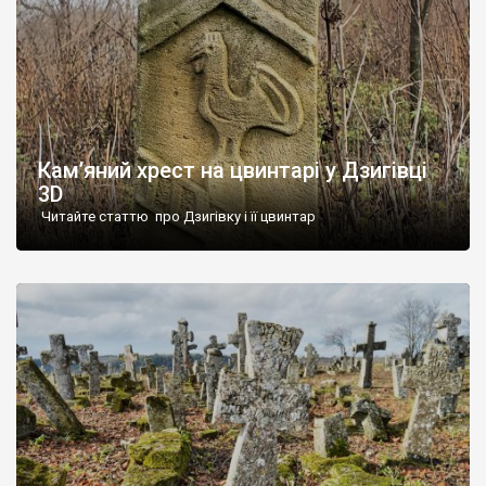
Кам’яний хрест на цвинтарі у Дзигівці
3D
Читайте статтю про Дзигівку і її цвинтар