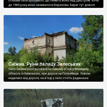
Із назви села зрозуміло, що лежить воно над Дністром. Хоча
до 1965 року воно називалося Березова. Берег тут доволі
високий і крутий, як і майже всюди на Поділлі, але є кілька
грунтових доріг, які збігають аж до самої води – цим
Наддністрянське відрізняється від більшості навколишніх
сіл. У селі є мурована Михайлівська церква. Точної дати […]
Сніжна. Руїни палацу Залеських
Село Сніжна розташоване на самому в’їзді у Вінницьку
область із Київською, при дорозі на Погребище. Зовсім
недалеко від дороги, на в’їзді у село стоїть радянське
рельєфне пано, яке показує жінку і яблуню, а трохи далі, десь
серед дерев, заховалися руїни палацу Залеських. З дороги їх
не видно, але видно дві стареньких колії у траві – […]