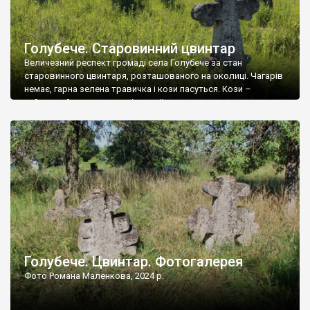
Голубече. Старовинний цвинтар
Величезний респект громаді села Голубече за стан
старовинного цвинтаря, розташованого на околиці. Чагарів
немає, гарна зелена травичка і кози пасуться. Кози –
найкращий регулятор шкідливої, для старих кладовищ,
рослинності. Навесні, коли паростки дерев вкриваються
бруньками, кози ті бруньки обгризають, бо то улюблений
делікатес. На цвинтарі у Голубечому ціла колекція
різноманітних форм хрестів. Село відносно невелике, […]
Голубече. Цвинтар. Фотогалерея
Фото Романа Маленкова, 2024 р.