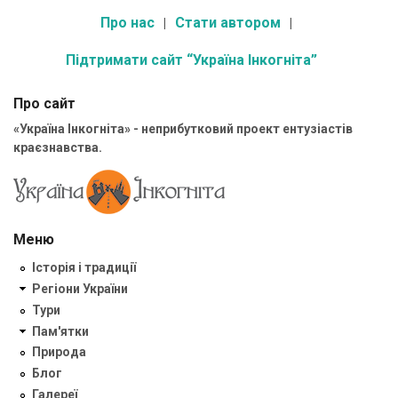
Про нас
Стати автором
Підтримати сайт “Україна Інкогніта”
Про сайт
«Україна Інкогніта» - неприбутковий проект ентузіастів
краєзнавства.
Меню
Історія і традиції
Регіони України
Тури
Пам'ятки
Природа
Блог
Галереї