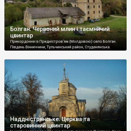
Болган. Червоний млин і таємничий
цвинтар
Прикордонне із Придністров’ям (Молдовою) село Болган.
Південь Вінниччини, Тульчинський район, Студенянська
громада. У селі мешкає близько тисячі осіб. Спочатку ми
дізналися, що у Болгані є величезний захаращений
старовинний цвинтар із кам’яними хрестами. Всі епітафії, які
збереглися, написані кирилицею, церковнослов’янською
мовою. За всіма традиційними ознаками – цвинтар
український. Хрести датуються 19 століттям. У 1924-1940
роках Болган […]
Наддністрянське. Церква та
старовинний цвинтар