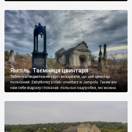
Ямпіль. Таємниця цвинтаря
Табличка і відмітка на карті вказували, що цей цвинтар
польський. Zabytkowy polski cmentarz w Jampolu. Таким він
нам себе відразу і показав: польські надгробки, які можна
віднести до фабричних, польські епітафії… Загалом цвинтар
виявився величезним – порахували площу у GoogleMaps –
виявилося більше семи гектарів. Перше враження про
абсолютну звичайність польського цвинтаря виявилося
оманливим – […]