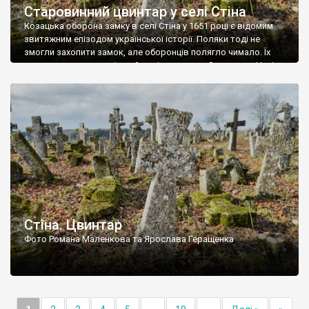
Старовинний цвинтар у селі Стіна
Козацька оборона замку в селі Стіна у 1651 році є відомим
звитяжним епізодом української історії. Поляки тоді не
змогли захопити замок, але оборонців полягло чимало. Їх
поховали на цвинтарі, який тоді називався Замковим. Нині на
місці замку церква із кам’яною огорожею, а цвинтар є. На
ньому чимало хрестів 19 століття, є такі, де епітафії стер […]
Стіна. Цвинтар
Фото Романа Маленкова та Ярослава Геращенка