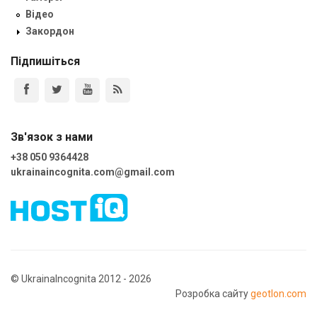
Відео
Закордон
Підпишіться
Зв'язок з нами
+38 050 9364428
ukrainaincognita.com@gmail.com
© UkrainaIncognita 2012 - 2026
Розробка сайту
geotlon.com