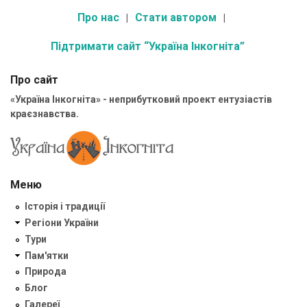
Про нас
Стати автором
Підтримати сайт “Україна Інкогніта”
Про сайт
«Україна Інкогніта» - неприбутковий проект ентузіастів
краєзнавства.
Меню
Історія і традиції
Регіони України
Тури
Пам'ятки
Природа
Блог
Галереї