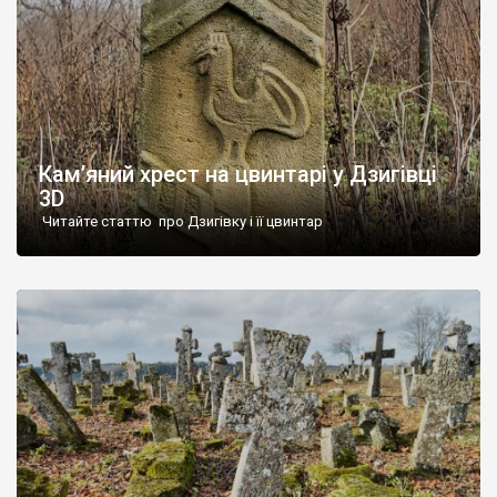
Кам’яний хрест на цвинтарі у Дзигівці
3D
Читайте статтю про Дзигівку і її цвинтар