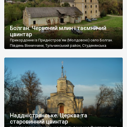
Болган. Червоний млин і таємничий
цвинтар
Прикордонне із Придністров’ям (Молдовою) село Болган.
Південь Вінниччини, Тульчинський район, Студенянська
громада. У селі мешкає близько тисячі осіб. Спочатку ми
дізналися, що у Болгані є величезний захаращений
старовинний цвинтар із кам’яними хрестами. Всі епітафії, які
збереглися, написані кирилицею, церковнослов’янською
мовою. За всіма традиційними ознаками – цвинтар
український. Хрести датуються 19 століттям. У 1924-1940
роках Болган […]
Наддністрянське. Церква та
старовинний цвинтар