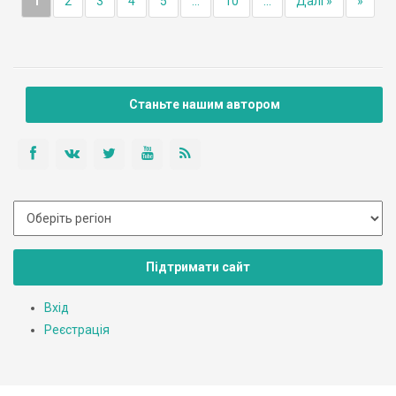
1
2
3
4
5
...
10
...
Далі »
»
Станьте нашим автором
Підтримати сайт
Вхід
Реєстрація