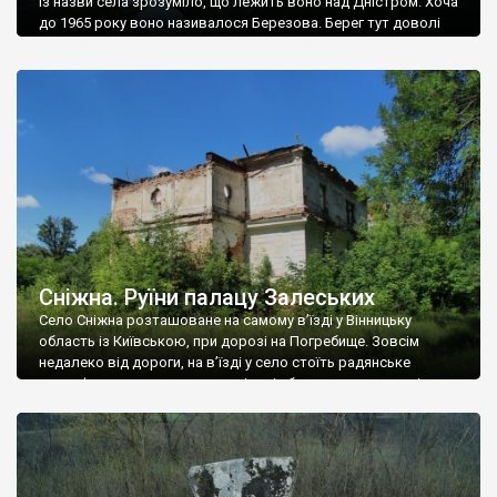
Із назви села зрозуміло, що лежить воно над Дністром. Хоча
до 1965 року воно називалося Березова. Берег тут доволі
високий і крутий, як і майже всюди на Поділлі, але є кілька
грунтових доріг, які збігають аж до самої води – цим
Наддністрянське відрізняється від більшості навколишніх
сіл. У селі є мурована Михайлівська церква. Точної дати […]
Сніжна. Руїни палацу Залеських
Село Сніжна розташоване на самому в’їзді у Вінницьку
область із Київською, при дорозі на Погребище. Зовсім
недалеко від дороги, на в’їзді у село стоїть радянське
рельєфне пано, яке показує жінку і яблуню, а трохи далі, десь
серед дерев, заховалися руїни палацу Залеських. З дороги їх
не видно, але видно дві стареньких колії у траві – […]