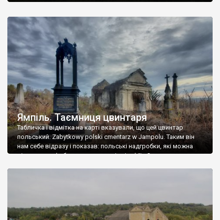
Ямпіль. Таємниця цвинтаря
Табличка і відмітка на карті вказували, що цей цвинтар
польський. Zabytkowy polski cmentarz w Jampolu. Таким він
нам себе відразу і показав: польські надгробки, які можна
віднести до фабричних, польські епітафії… Загалом цвинтар
виявився величезним – порахували площу у GoogleMaps –
виявилося більше семи гектарів. Перше враження про
абсолютну звичайність польського цвинтаря виявилося
оманливим – […]