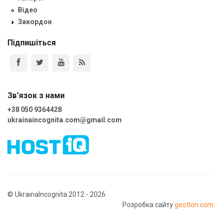
Відео
Закордон
Підпишіться
Зв'язок з нами
+38 050 9364428
ukrainaincognita.com@gmail.com
© UkrainaIncognita 2012 - 2026
Розробка сайту
geotlon.com