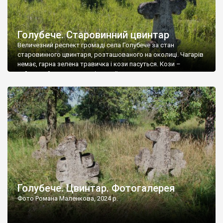
Голубече. Старовинний цвинтар
Величезний респект громаді села Голубече за стан
старовинного цвинтаря, розташованого на околиці. Чагарів
немає, гарна зелена травичка і кози пасуться. Кози –
найкращий регулятор шкідливої, для старих кладовищ,
рослинності. Навесні, коли паростки дерев вкриваються
бруньками, кози ті бруньки обгризають, бо то улюблений
делікатес. На цвинтарі у Голубечому ціла колекція
різноманітних форм хрестів. Село відносно невелике, […]
Голубече. Цвинтар. Фотогалерея
Фото Романа Маленкова, 2024 р.