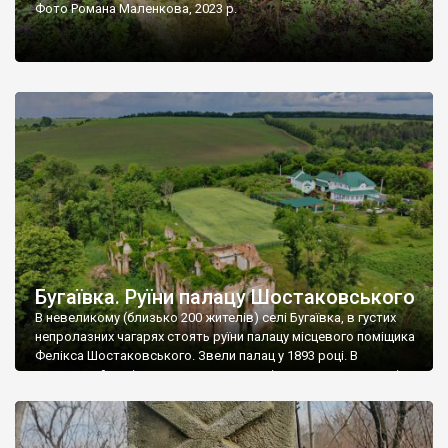
Фото Романа Маленкова, 2023 р.
Бугаївка. Руїни палацу Шостаковського
В невеликому (близько 200 жителів) селі Бугаївка, в густих
непролазних чагарях стоять руїни палацу місцевого поміщика
Фелікса Шостаковського. Звели палац у 1893 році. В
радянський період у ньому спочатку містилася школа, потім
клуб, ще пізніше – гуртожиток. У 60-х роках минулого
століття тут розмістили туберкульозну лікарню. Коли із
палацу виїхала лікарня – ми точно не […]