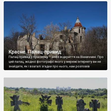
доглянутий, а в іншій суцільна руїна. Руїни палацу Тишкевичів у
Андрушівці, на Вінниччині. Такий стан […]
Красне. Палац-привид
Палац-привид у Красному – нове відкриття на Вінниччині. Про
цей палац, жодної фотографії якого у мережі інтернету ви не
знайдете, як і взагалі згадки про нього, нам розповів
мешканець Самгородка. Палац у Красному вразив не лише
станом руїни і чагарями, які його оточують, але і величчю
навіть у руїні. Можна уявно рекоструювати головний вхід із
[…]