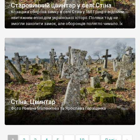
Старовинний цвинтар у селі Стіна
Козацька оборона замку в селі Стіна у 1651 році є відомим
звитяжним епізодом української історії. Поляки тоді не
змогли захопити замок, але оборонців полягло чимало. Їх
поховали на цвинтарі, який тоді називався Замковим. Нині на
місці замку церква із кам’яною огорожею, а цвинтар є. На
ньому чимало хрестів 19 століття, є такі, де епітафії стер […]
Стіна. Цвинтар
Фото Романа Маленкова та Ярослава Геращенка