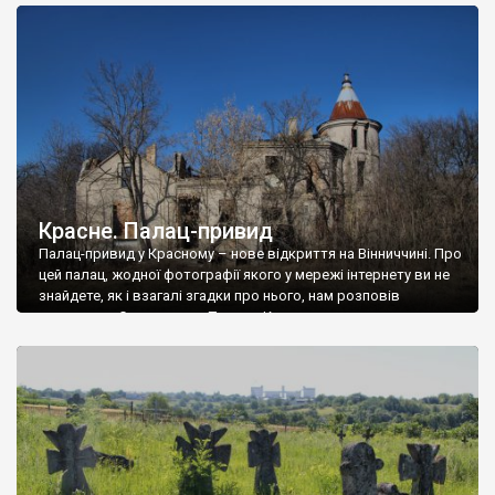
доглянутий, а в іншій суцільна руїна. Руїни палацу Тишкевичів у
Андрушівці, на Вінниччині. Такий стан […]
Красне. Палац-привид
Палац-привид у Красному – нове відкриття на Вінниччині. Про
цей палац, жодної фотографії якого у мережі інтернету ви не
знайдете, як і взагалі згадки про нього, нам розповів
мешканець Самгородка. Палац у Красному вразив не лише
станом руїни і чагарями, які його оточують, але і величчю
навіть у руїні. Можна уявно рекоструювати головний вхід із
[…]