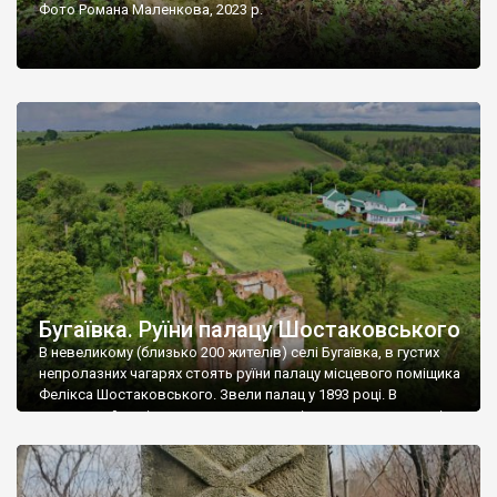
Фото Романа Маленкова, 2023 р.
Бугаївка. Руїни палацу Шостаковського
В невеликому (близько 200 жителів) селі Бугаївка, в густих
непролазних чагарях стоять руїни палацу місцевого поміщика
Фелікса Шостаковського. Звели палац у 1893 році. В
радянський період у ньому спочатку містилася школа, потім
клуб, ще пізніше – гуртожиток. У 60-х роках минулого
століття тут розмістили туберкульозну лікарню. Коли із
палацу виїхала лікарня – ми точно не […]