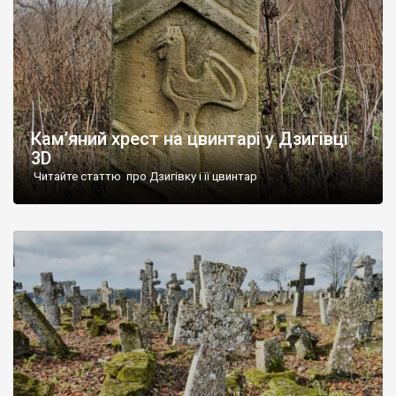
Кам’яний хрест на цвинтарі у Дзигівці
3D
Читайте статтю про Дзигівку і її цвинтар