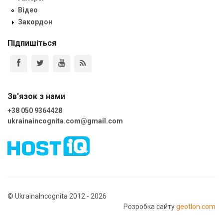
Відео
Закордон
Підпишіться
Зв'язок з нами
+38 050 9364428
ukrainaincognita.com@gmail.com
© UkrainaIncognita 2012 - 2026
Розробка сайту
geotlon.com