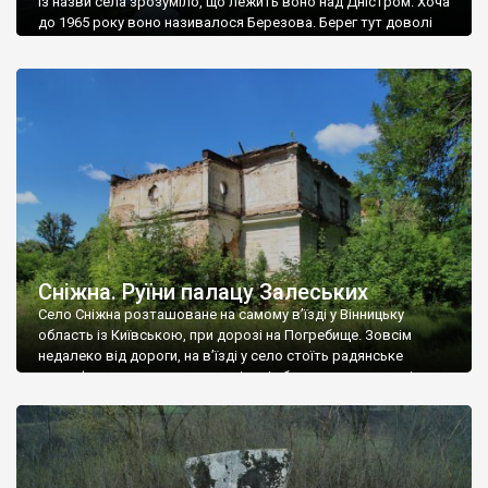
Із назви села зрозуміло, що лежить воно над Дністром. Хоча
до 1965 року воно називалося Березова. Берег тут доволі
високий і крутий, як і майже всюди на Поділлі, але є кілька
грунтових доріг, які збігають аж до самої води – цим
Наддністрянське відрізняється від більшості навколишніх
сіл. У селі є мурована Михайлівська церква. Точної дати […]
Сніжна. Руїни палацу Залеських
Село Сніжна розташоване на самому в’їзді у Вінницьку
область із Київською, при дорозі на Погребище. Зовсім
недалеко від дороги, на в’їзді у село стоїть радянське
рельєфне пано, яке показує жінку і яблуню, а трохи далі, десь
серед дерев, заховалися руїни палацу Залеських. З дороги їх
не видно, але видно дві стареньких колії у траві – […]