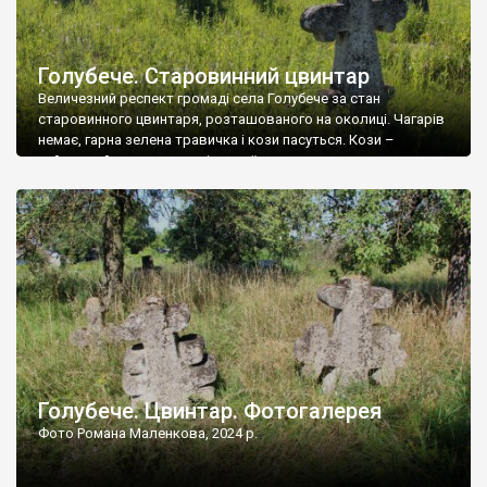
Голубече. Старовинний цвинтар
Величезний респект громаді села Голубече за стан
старовинного цвинтаря, розташованого на околиці. Чагарів
немає, гарна зелена травичка і кози пасуться. Кози –
найкращий регулятор шкідливої, для старих кладовищ,
рослинності. Навесні, коли паростки дерев вкриваються
бруньками, кози ті бруньки обгризають, бо то улюблений
делікатес. На цвинтарі у Голубечому ціла колекція
різноманітних форм хрестів. Село відносно невелике, […]
Голубече. Цвинтар. Фотогалерея
Фото Романа Маленкова, 2024 р.