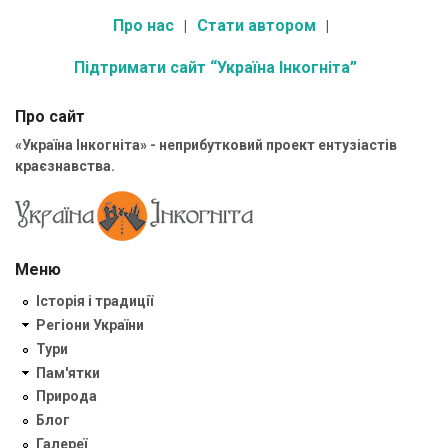
Про нас
Стати автором
Підтримати сайт “Україна Інкогніта”
Про сайт
«Україна Інкогніта» - неприбутковий проект ентузіастів
краєзнавства.
Меню
Історія і традиції
Регіони України
Тури
Пам'ятки
Природа
Блог
Галереї