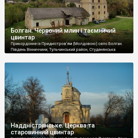
Болган. Червоний млин і таємничий
цвинтар
Прикордонне із Придністров’ям (Молдовою) село Болган.
Південь Вінниччини, Тульчинський район, Студенянська
громада. У селі мешкає близько тисячі осіб. Спочатку ми
дізналися, що у Болгані є величезний захаращений
старовинний цвинтар із кам’яними хрестами. Всі епітафії, які
збереглися, написані кирилицею, церковнослов’янською
мовою. За всіма традиційними ознаками – цвинтар
український. Хрести датуються 19 століттям. У 1924-1940
роках Болган […]
Наддністрянське. Церква та
старовинний цвинтар