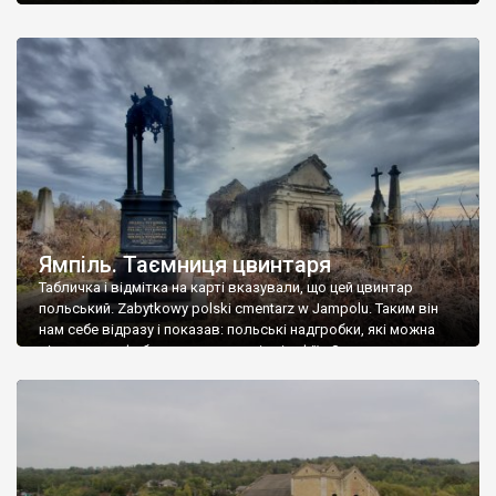
Ямпіль. Таємниця цвинтаря
Табличка і відмітка на карті вказували, що цей цвинтар
польський. Zabytkowy polski cmentarz w Jampolu. Таким він
нам себе відразу і показав: польські надгробки, які можна
віднести до фабричних, польські епітафії… Загалом цвинтар
виявився величезним – порахували площу у GoogleMaps –
виявилося більше семи гектарів. Перше враження про
абсолютну звичайність польського цвинтаря виявилося
оманливим – […]