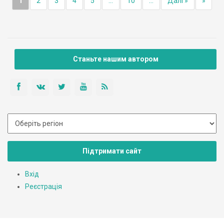
1
2
3
4
5
...
10
...
Далі »
»
Станьте нашим автором
Підтримати сайт
Вхід
Реєстрація