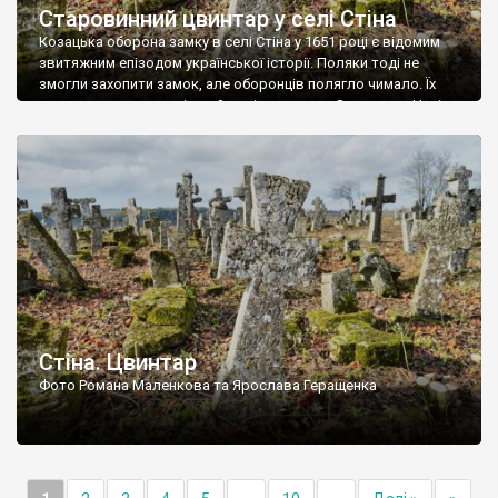
Старовинний цвинтар у селі Стіна
Козацька оборона замку в селі Стіна у 1651 році є відомим
звитяжним епізодом української історії. Поляки тоді не
змогли захопити замок, але оборонців полягло чимало. Їх
поховали на цвинтарі, який тоді називався Замковим. Нині на
місці замку церква із кам’яною огорожею, а цвинтар є. На
ньому чимало хрестів 19 століття, є такі, де епітафії стер […]
Стіна. Цвинтар
Фото Романа Маленкова та Ярослава Геращенка