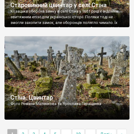
Старовинний цвинтар у селі Стіна
Козацька оборона замку в селі Стіна у 1651 році є відомим
звитяжним епізодом української історії. Поляки тоді не
змогли захопити замок, але оборонців полягло чимало. Їх
поховали на цвинтарі, який тоді називався Замковим. Нині на
місці замку церква із кам’яною огорожею, а цвинтар є. На
ньому чимало хрестів 19 століття, є такі, де епітафії стер […]
Стіна. Цвинтар
Фото Романа Маленкова та Ярослава Геращенка