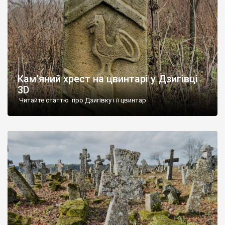
Кам’яний хрест на цвинтарі у Дзигівці
3D
Читайте статтю про Дзигівку і її цвинтар