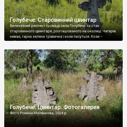
Голубече. Старовинний цвинтар
Величезний респект громаді села Голубече за стан
старовинного цвинтаря, розташованого на околиці. Чагарів
немає, гарна зелена травичка і кози пасуться. Кози –
найкращий регулятор шкідливої, для старих кладовищ,
рослинності. Навесні, коли паростки дерев вкриваються
бруньками, кози ті бруньки обгризають, бо то улюблений
делікатес. На цвинтарі у Голубечому ціла колекція
різноманітних форм хрестів. Село відносно невелике, […]
Голубече. Цвинтар. Фотогалерея
Фото Романа Маленкова, 2024 р.