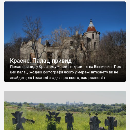
доглянутий, а в іншій суцільна руїна. Руїни палацу Тишкевичів у
Андрушівці, на Вінниччині. Такий стан […]
Красне. Палац-привид
Палац-привид у Красному – нове відкриття на Вінниччині. Про
цей палац, жодної фотографії якого у мережі інтернету ви не
знайдете, як і взагалі згадки про нього, нам розповів
мешканець Самгородка. Палац у Красному вразив не лише
станом руїни і чагарями, які його оточують, але і величчю
навіть у руїні. Можна уявно рекоструювати головний вхід із
[…]