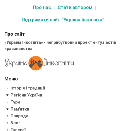
Про нас
Стати автором
Підтримати сайт “Україна Інкогніта”
Про сайт
«Україна Інкогніта» - неприбутковий проект ентузіастів
краєзнавства.
Меню
Історія і традиції
Регіони України
Тури
Пам'ятки
Природа
Блог
Галереї