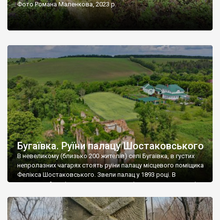
Фото Романа Маленкова, 2023 р.
Бугаївка. Руїни палацу Шостаковського
В невеликому (близько 200 жителів) селі Бугаївка, в густих
непролазних чагарях стоять руїни палацу місцевого поміщика
Фелікса Шостаковського. Звели палац у 1893 році. В
радянський період у ньому спочатку містилася школа, потім
клуб, ще пізніше – гуртожиток. У 60-х роках минулого
століття тут розмістили туберкульозну лікарню. Коли із
палацу виїхала лікарня – ми точно не […]