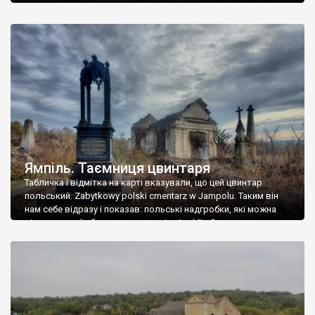
Ямпіль. Таємниця цвинтаря
Табличка і відмітка на карті вказували, що цей цвинтар
польський. Zabytkowy polski cmentarz w Jampolu. Таким він
нам себе відразу і показав: польські надгробки, які можна
віднести до фабричних, польські епітафії… Загалом цвинтар
виявився величезним – порахували площу у GoogleMaps –
виявилося більше семи гектарів. Перше враження про
абсолютну звичайність польського цвинтаря виявилося
оманливим – […]