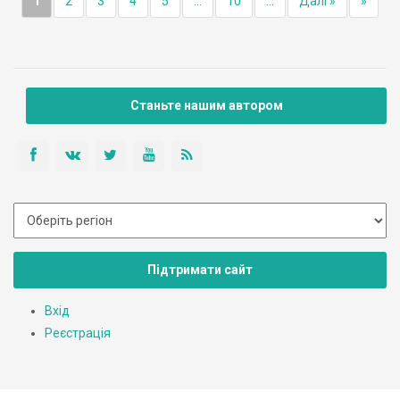
1
2
3
4
5
...
10
...
Далі »
»
Станьте нашим автором
Підтримати сайт
Вхід
Реєстрація