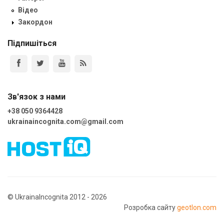
Відео
Закордон
Підпишіться
Зв'язок з нами
+38 050 9364428
ukrainaincognita.com@gmail.com
© UkrainaIncognita 2012 - 2026
Розробка сайту
geotlon.com