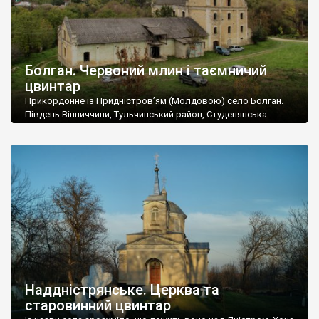
Болган. Червоний млин і таємничий
цвинтар
Прикордонне із Придністров’ям (Молдовою) село Болган.
Південь Вінниччини, Тульчинський район, Студенянська
громада. У селі мешкає близько тисячі осіб. Спочатку ми
дізналися, що у Болгані є величезний захаращений
старовинний цвинтар із кам’яними хрестами. Всі епітафії, які
збереглися, написані кирилицею, церковнослов’янською
мовою. За всіма традиційними ознаками – цвинтар
український. Хрести датуються 19 століттям. У 1924-1940
роках Болган […]
Наддністрянське. Церква та
старовинний цвинтар