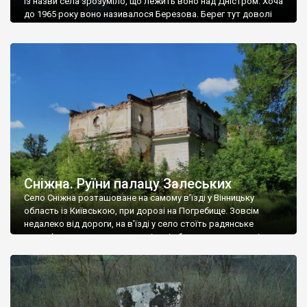
Із назви села зрозуміло, що лежить воно над Дністром. Хоча
до 1965 року воно називалося Березова. Берег тут доволі
високий і крутий, як і майже всюди на Поділлі, але є кілька
грунтових доріг, які збігають аж до самої води – цим
Наддністрянське відрізняється від більшості навколишніх
сіл. У селі є мурована Михайлівська церква. Точної дати […]
Сніжна. Руїни палацу Залеських
Село Сніжна розташоване на самому в’їзді у Вінницьку
область із Київською, при дорозі на Погребище. Зовсім
недалеко від дороги, на в’їзді у село стоїть радянське
рельєфне пано, яке показує жінку і яблуню, а трохи далі, десь
серед дерев, заховалися руїни палацу Залеських. З дороги їх
не видно, але видно дві стареньких колії у траві – […]