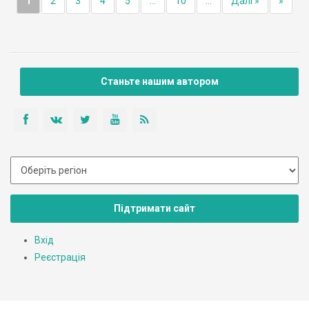
1
2
3
4
5
...
10
...
Далі »
»
Станьте нашим автором
Підтримати сайт
Вхід
Реєстрація