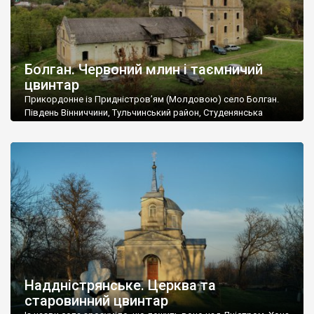
Болган. Червоний млин і таємничий
цвинтар
Прикордонне із Придністров’ям (Молдовою) село Болган.
Південь Вінниччини, Тульчинський район, Студенянська
громада. У селі мешкає близько тисячі осіб. Спочатку ми
дізналися, що у Болгані є величезний захаращений
старовинний цвинтар із кам’яними хрестами. Всі епітафії, які
збереглися, написані кирилицею, церковнослов’янською
мовою. За всіма традиційними ознаками – цвинтар
український. Хрести датуються 19 століттям. У 1924-1940
роках Болган […]
Наддністрянське. Церква та
старовинний цвинтар