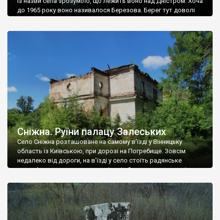
Із назви села зрозуміло, що лежить воно над Дністром. Хоча
до 1965 року воно називалося Березова. Берег тут доволі
високий і крутий, як і майже всюди на Поділлі, але є кілька
грунтових доріг, які збігають аж до самої води – цим
Наддністрянське відрізняється від більшості навколишніх
сіл. У селі є мурована Михайлівська церква. Точної дати […]
Сніжна. Руїни палацу Залеських
Село Сніжна розташоване на самому в’їзді у Вінницьку
область із Київською, при дорозі на Погребище. Зовсім
недалеко від дороги, на в’їзді у село стоїть радянське
рельєфне пано, яке показує жінку і яблуню, а трохи далі, десь
серед дерев, заховалися руїни палацу Залеських. З дороги їх
не видно, але видно дві стареньких колії у траві – […]