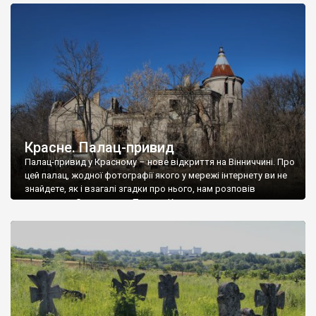
доглянутий, а в іншій суцільна руїна. Руїни палацу Тишкевичів у
Андрушівці, на Вінниччині. Такий стан […]
Красне. Палац-привид
Палац-привид у Красному – нове відкриття на Вінниччині. Про
цей палац, жодної фотографії якого у мережі інтернету ви не
знайдете, як і взагалі згадки про нього, нам розповів
мешканець Самгородка. Палац у Красному вразив не лише
станом руїни і чагарями, які його оточують, але і величчю
навіть у руїні. Можна уявно рекоструювати головний вхід із
[…]