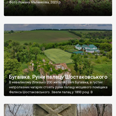
Фото Романа Маленкова, 2023 р.
Бугаївка. Руїни палацу Шостаковського
В невеликому (близько 200 жителів) селі Бугаївка, в густих
непролазних чагарях стоять руїни палацу місцевого поміщика
Фелікса Шостаковського. Звели палац у 1893 році. В
радянський період у ньому спочатку містилася школа, потім
клуб, ще пізніше – гуртожиток. У 60-х роках минулого
століття тут розмістили туберкульозну лікарню. Коли із
палацу виїхала лікарня – ми точно не […]