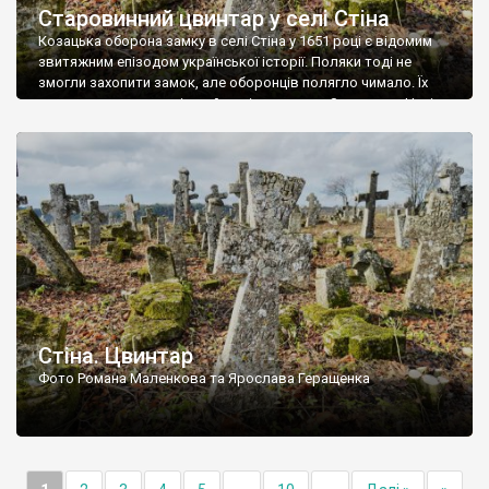
Старовинний цвинтар у селі Стіна
Козацька оборона замку в селі Стіна у 1651 році є відомим
звитяжним епізодом української історії. Поляки тоді не
змогли захопити замок, але оборонців полягло чимало. Їх
поховали на цвинтарі, який тоді називався Замковим. Нині на
місці замку церква із кам’яною огорожею, а цвинтар є. На
ньому чимало хрестів 19 століття, є такі, де епітафії стер […]
Стіна. Цвинтар
Фото Романа Маленкова та Ярослава Геращенка