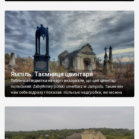
Ямпіль. Таємниця цвинтаря
Табличка і відмітка на карті вказували, що цей цвинтар
польський. Zabytkowy polski cmentarz w Jampolu. Таким він
нам себе відразу і показав: польські надгробки, які можна
віднести до фабричних, польські епітафії… Загалом цвинтар
виявився величезним – порахували площу у GoogleMaps –
виявилося більше семи гектарів. Перше враження про
абсолютну звичайність польського цвинтаря виявилося
оманливим – […]