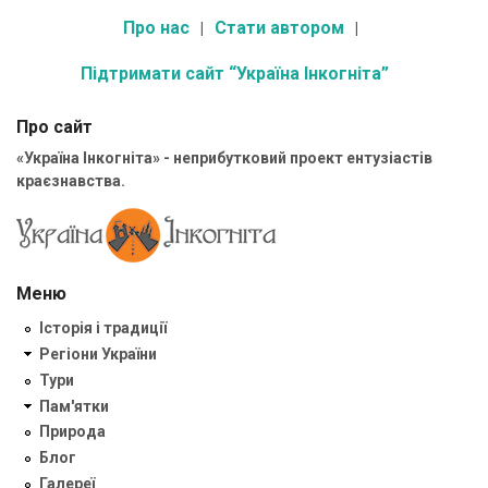
Про нас
Стати автором
Підтримати сайт “Україна Інкогніта”
Про сайт
«Україна Інкогніта» - неприбутковий проект ентузіастів
краєзнавства.
Меню
Історія і традиції
Регіони України
Тури
Пам'ятки
Природа
Блог
Галереї