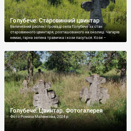
Голубече. Старовинний цвинтар
Величезний респект громаді села Голубече за стан
старовинного цвинтаря, розташованого на околиці. Чагарів
немає, гарна зелена травичка і кози пасуться. Кози –
найкращий регулятор шкідливої, для старих кладовищ,
рослинності. Навесні, коли паростки дерев вкриваються
бруньками, кози ті бруньки обгризають, бо то улюблений
делікатес. На цвинтарі у Голубечому ціла колекція
різноманітних форм хрестів. Село відносно невелике, […]
Голубече. Цвинтар. Фотогалерея
Фото Романа Маленкова, 2024 р.