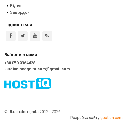
Відео
Закордон
Підпишіться
Зв'язок з нами
+38 050 9364428
ukrainaincognita.com@gmail.com
© UkrainaIncognita 2012 - 2026
Розробка сайту
geotlon.com