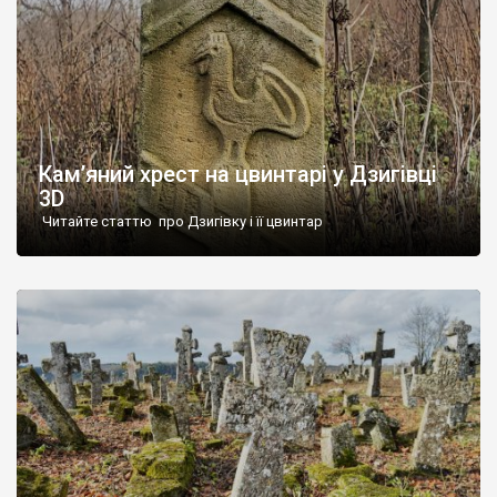
Кам’яний хрест на цвинтарі у Дзигівці
3D
Читайте статтю про Дзигівку і її цвинтар