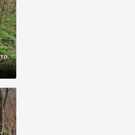
раві –
ото