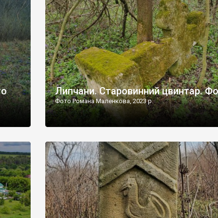
дороги їх не видно, але видно дві стареньких колії у т
лишніх
[…]
ати […]
то
Липчани. Старовинний цвинтар. Ф
Фото Романа Маленкова, 2023 р.