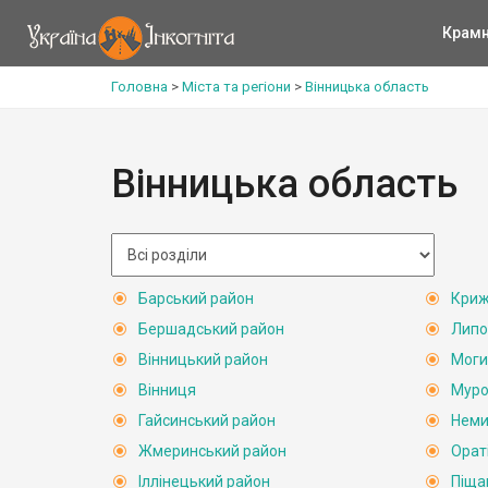
Крам
Головна
>
Міста та регіони
>
Вінницька область
Вінницька область
Барський район
Криж
Бершадський район
Липо
Вінницький район
Моги
Вінниця
Муро
Гайсинський район
Неми
Жмеринський район
Орат
Іллінецький район
Піща