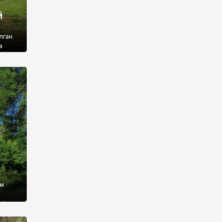
й
лган.
а
 ми
ї, які
кою
940
у
ім
і,
 З