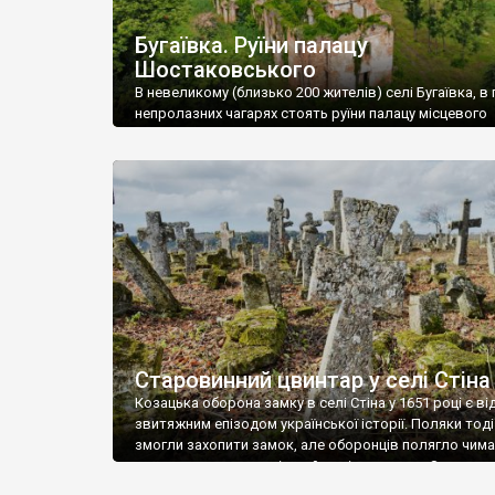
Бугаївка. Руїни палацу
Шостаковського
В невеликому (близько 200 жителів) селі Бугаївка, в 
непролазних чагарях стоять руїни палацу місцевого
поміщика Фелікса Шостаковського. Звели палац у 18
В радянський період у ньому спочатку містилася шк
потім клуб, ще пізніше – гуртожиток. У 60-х роках м
століття тут розмістили туберкульозну лікарню. Кол
палацу виїхала лікарня – ми точно не […]
Старовинний цвинтар у селі Стіна
Козацька оборона замку в селі Стіна у 1651 році є в
звитяжним епізодом української історії. Поляки тоді
змогли захопити замок, але оборонців полягло чимал
поховали на цвинтарі, який тоді називався Замковим
на місці замку церква із кам’яною огорожею, а цвинт