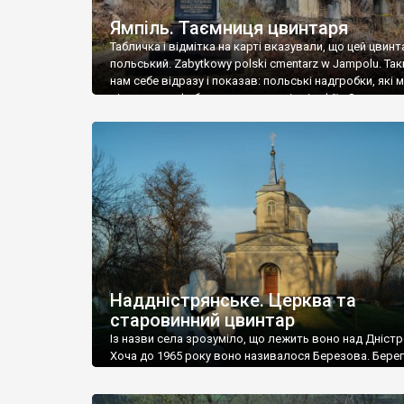
Ямпіль. Таємниця цвинтаря
Табличка і відмітка на карті вказували, що цей цвинт
польський. Zabytkowy polski cmentarz w Jampolu. Так
нам себе відразу і показав: польські надгробки, які
віднести до фабричних, польські епітафії… Загалом 
виявився величезним – порахували площу у Google
виявилося більше семи гектарів. Перше враження п
абсолютну звичайність польського цвинтаря вияви
оманливим – […]
Наддністрянське. Церква та
старовинний цвинтар
Із назви села зрозуміло, що лежить воно над Дністр
Хоча до 1965 року воно називалося Березова. Берег
доволі високий і крутий, як і майже всюди на Поділлі
кілька грунтових доріг, які збігають аж до самої вод