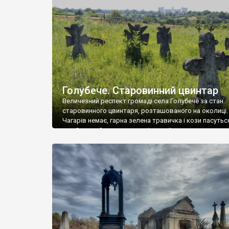
у Андрушівці, на Вінниччині. Такий стан […]
Голубече. Старовинний цвинтар
Величезний респект громаді села Голубече за стан
старовинного цвинтаря, розташованого на околиці.
Чагарів немає, гарна зелена травичка і кози пасутьс
– найкращий регулятор шкідливої, для старих клад
рослинності. Навесні, коли паростки дерев вкрива
бруньками, кози ті бруньки обгризають, бо то улюбл
делікатес. На цвинтарі у Голубечому ціла колекція
різноманітних форм хрестів. Село відносно невелике,