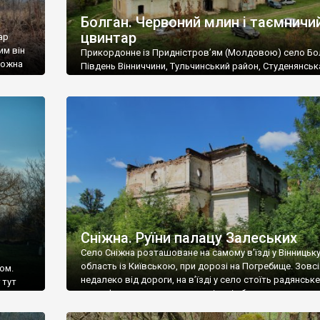
Болган. Червоний млин і таємничи
цвинтар
ар
им він
Прикордонне із Придністров’ям (Молдовою) село Бо
 можна
Південь Вінниччини, Тульчинський район, Студенянськ
цвинтар
громада. У селі мешкає близько тисячі осіб. Спочатку
Maps –
дізналися, що у Болгані є величезний захаращений
ро
старовинний цвинтар із кам’яними хрестами. Всі епітафі
лося
збереглися, написані кирилицею, церковнослов’янсь
мовою. За всіма традиційними ознаками – цвинтар
український. Хрести датуються 19 століттям. У 1924-1
роках Болган […]
Сніжна. Руїни палацу Залеських
Село Сніжна розташоване на самому в’їзді у Вінницьк
область із Київською, при дорозі на Погребище. Зовс
ом.
недалеко від дороги, на в’їзді у село стоїть радянське
 тут
рельєфне пано, яке показує жінку і яблуню, а трохи дал
, але є
десь серед дерев, заховалися руїни палацу Залеських.
и – цим