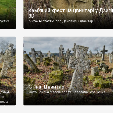
Кам’яний хрест на цвинтарі у Дзигі
3D
густих
Читайте статтю про Дзигівку і її цвинтар
93 році.
ола,
инулого
и із
Стіна. Цвинтар
ідомим
Фото Романа Маленкова та Ярослава Геращенка
 не
о. Їх
. Нині
ар є.