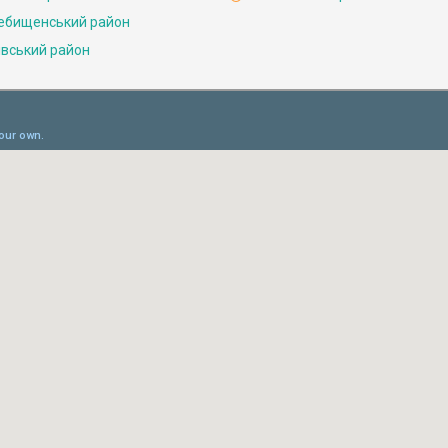
ебищенський район
івський район