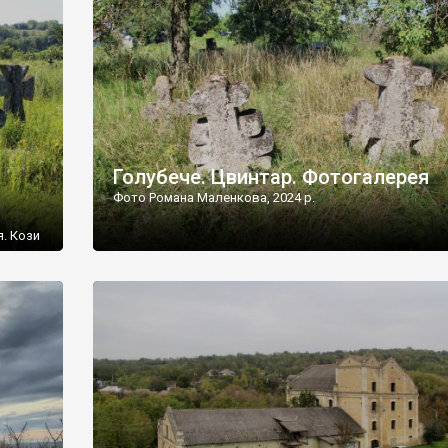
[…]
Голубече. Цвинтар. Фотогалерея
Фото Романа Маленкова, 2024 р.
я. Кози
овищ,
ються
ений
 […]