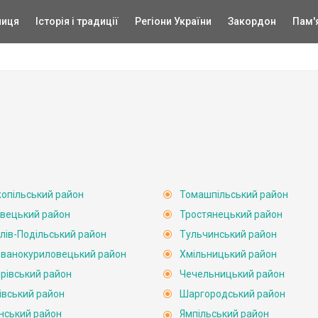
ниця
Історія і традиції
Регіони України
Закордон
Пам'
опільський район
Томашпільський район
вецький район
Тростянецький район
лів-Подільський район
Тульчинський район
ванокуриловецький район
Хмільницький район
рівський район
Чечельницький район
івський район
Шаргородський район
нський район
Ямпільський район