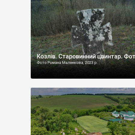
Наддністрянське відрізняється від більшості навко
сіл. У селі є мурована Михайлівська церква. Точної д
Козлів. Старовинний цвинтар. Фо
Фото Романа Маленкова, 2023 р.