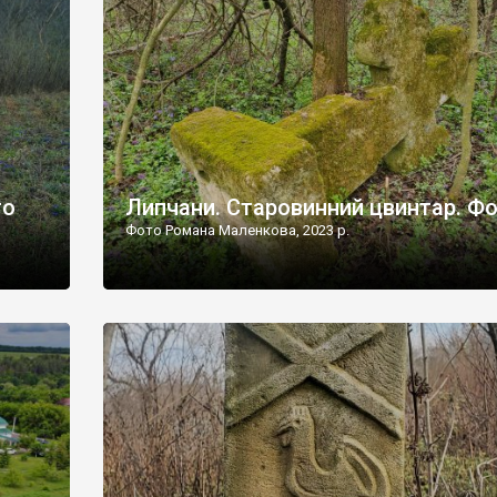
дороги їх не видно, але видно дві стареньких колії у т
лишніх
[…]
ати […]
то
Липчани. Старовинний цвинтар. Ф
Фото Романа Маленкова, 2023 р.