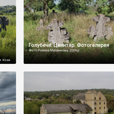
[…]
Голубече. Цвинтар. Фотогалерея
Фото Романа Маленкова, 2024 р.
я. Кози
овищ,
ються
ений
 […]