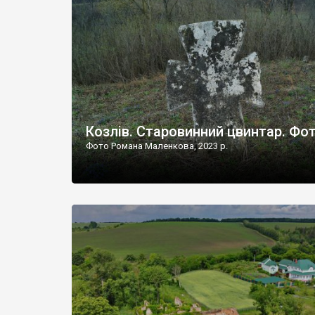
Наддністрянське відрізняється від більшості навко
сіл. У селі є мурована Михайлівська церква. Точної д
Козлів. Старовинний цвинтар. Фо
Фото Романа Маленкова, 2023 р.