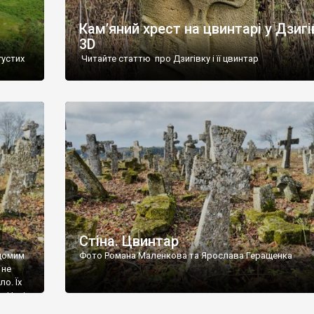
Кам’яний хрест на цвинтарі у Дзигі
3D
густих
Читайте статтю про Дзигівку і її цвинтар
93 році.
ола,
инулого
и із
Стіна. Цвинтар
ідомим
Фото Романа Маленкова та Ярослава Геращенка
 не
о. Їх
. Нині
ар є.