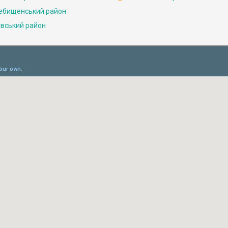
ебищенський район
івський район