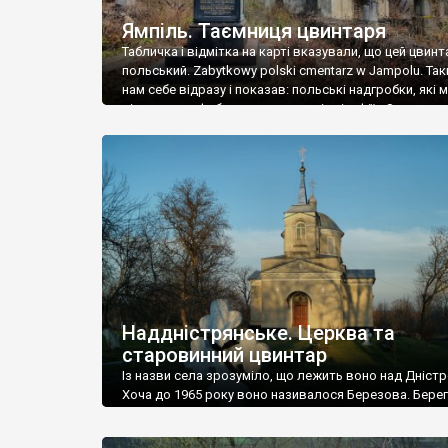
Ямпіль. Таємниця цвинтаря
Табличка і відмітка на карті вказували, що цей цвинт
польський. Zabytkowy polski cmentarz w Jampolu. Так
нам себе відразу і показав: польські надгробки, які
віднести до фабричних, польські епітафії… Загалом 
виявився величезним – порахували площу у Google
виявилося більше семи гектарів. Перше враження п
абсолютну звичайність польського цвинтаря вияви
оманливим – […]
Наддністрянське. Церква та
старовинний цвинтар
Із назви села зрозуміло, що лежить воно над Дністр
Хоча до 1965 року воно називалося Березова. Берег
доволі високий і крутий, як і майже всюди на Поділлі
кілька грунтових доріг, які збігають аж до самої вод