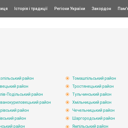
ниця
Історія і традиції
Регіони України
Закордон
Пам'
опільський район
Томашпільський район
вецький район
Тростянецький район
лів-Подільський район
Тульчинський район
ванокуриловецький район
Хмільницький район
рівський район
Чечельницький район
івський район
Шаргородський район
нський район
Ямпільський район