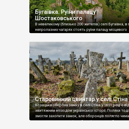
Бугаївка. Руїни палацу
Шостаковського
В невеликому (близько 200 жителів) селі Бугаївка, в 
непролазних чагарях стоять руїни палацу місцевого
поміщика Фелікса Шостаковського. Звели палац у 18
В радянський період у ньому спочатку містилася шк
потім клуб, ще пізніше – гуртожиток. У 60-х роках м
століття тут розмістили туберкульозну лікарню. Кол
палацу виїхала лікарня – ми точно не […]
Старовинний цвинтар у селі Стіна
Козацька оборона замку в селі Стіна у 1651 році є в
звитяжним епізодом української історії. Поляки тоді
змогли захопити замок, але оборонців полягло чимал
поховали на цвинтарі, який тоді називався Замковим
на місці замку церква із кам’яною огорожею, а цвинт