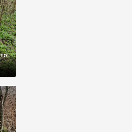
раві –
ото