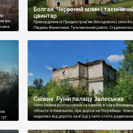
Болган. Червоний млин і таємничи
цвинтар
ар
им він
Прикордонне із Придністров’ям (Молдовою) село Бо
 можна
Південь Вінниччини, Тульчинський район, Студенянськ
цвинтар
громада. У селі мешкає близько тисячі осіб. Спочатку
Maps –
дізналися, що у Болгані є величезний захаращений
ро
старовинний цвинтар із кам’яними хрестами. Всі епітафі
лося
збереглися, написані кирилицею, церковнослов’янсь
мовою. За всіма традиційними ознаками – цвинтар
український. Хрести датуються 19 століттям. У 1924-1
роках Болган […]
Сніжна. Руїни палацу Залеських
Село Сніжна розташоване на самому в’їзді у Вінницьк
область із Київською, при дорозі на Погребище. Зовс
ом.
недалеко від дороги, на в’їзді у село стоїть радянське
 тут
рельєфне пано, яке показує жінку і яблуню, а трохи дал
, але є
десь серед дерев, заховалися руїни палацу Залеських.
и – цим