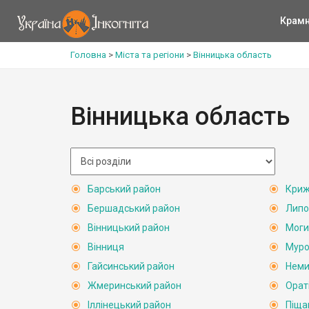
Крам
Головна
>
Міста та регіони
>
Вінницька область
Вінницька область
Барський район
Криж
Бершадський район
Липо
Вінницький район
Моги
Вінниця
Муро
Гайсинський район
Неми
Жмеринський район
Орат
Іллінецький район
Піща