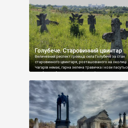
у Андрушівці, на Вінниччині. Такий стан […]
Голубече. Старовинний цвинтар
Величезний респект громаді села Голубече за стан
старовинного цвинтаря, розташованого на околиці.
Чагарів немає, гарна зелена травичка і кози пасутьс
– найкращий регулятор шкідливої, для старих клад
рослинності. Навесні, коли паростки дерев вкрива
бруньками, кози ті бруньки обгризають, бо то улюбл
делікатес. На цвинтарі у Голубечому ціла колекція
різноманітних форм хрестів. Село відносно невелике,