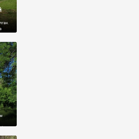
й
лган.
а
 ми
ї, які
кою
940
у
ім
і,
 З