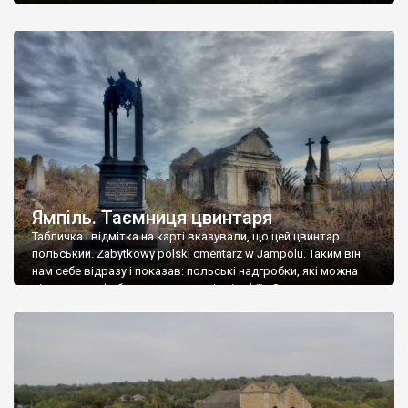
Ямпіль. Таємниця цвинтаря
Табличка і відмітка на карті вказували, що цей цвинтар
польський. Zabytkowy polski cmentarz w Jampolu. Таким він
нам себе відразу і показав: польські надгробки, які можна
віднести до фабричних, польські епітафії… Загалом цвинтар
виявився величезним – порахували площу у GoogleMaps –
виявилося більше семи гектарів. Перше враження про
абсолютну звичайність польського цвинтаря виявилося
оманливим – […]