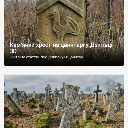
Кам’яний хрест на цвинтарі у Дзигівці
3D
Читайте статтю про Дзигівку і її цвинтар