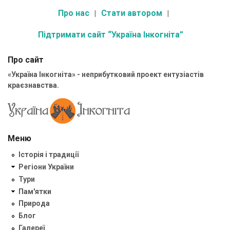
Про нас
Стати автором
Підтримати сайт “Україна Інкогніта”
Про сайт
«Україна Інкогніта» - неприбутковий проект ентузіастів
краєзнавства.
Меню
Історія і традиції
Регіони України
Тури
Пам'ятки
Природа
Блог
Галереї