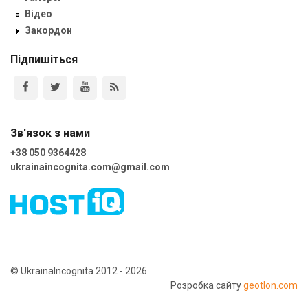
Відео
Закордон
Підпишіться
Зв'язок з нами
+38 050 9364428
ukrainaincognita.com@gmail.com
© UkrainaIncognita 2012 - 2026
Розробка сайту
geotlon.com