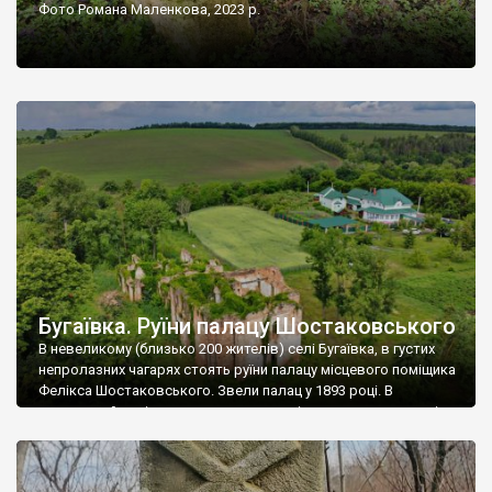
Фото Романа Маленкова, 2023 р.
Бугаївка. Руїни палацу Шостаковського
В невеликому (близько 200 жителів) селі Бугаївка, в густих
непролазних чагарях стоять руїни палацу місцевого поміщика
Фелікса Шостаковського. Звели палац у 1893 році. В
радянський період у ньому спочатку містилася школа, потім
клуб, ще пізніше – гуртожиток. У 60-х роках минулого
століття тут розмістили туберкульозну лікарню. Коли із
палацу виїхала лікарня – ми точно не […]