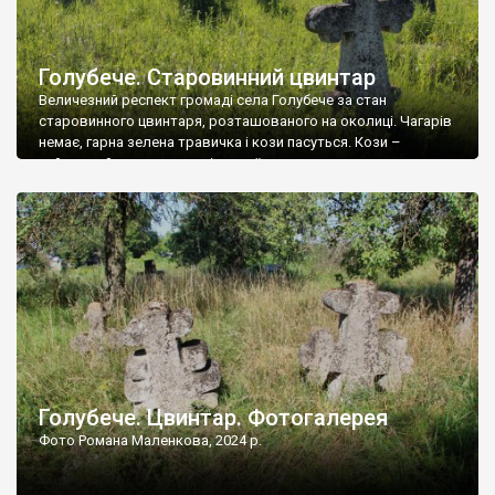
Голубече. Старовинний цвинтар
Величезний респект громаді села Голубече за стан
старовинного цвинтаря, розташованого на околиці. Чагарів
немає, гарна зелена травичка і кози пасуться. Кози –
найкращий регулятор шкідливої, для старих кладовищ,
рослинності. Навесні, коли паростки дерев вкриваються
бруньками, кози ті бруньки обгризають, бо то улюблений
делікатес. На цвинтарі у Голубечому ціла колекція
різноманітних форм хрестів. Село відносно невелике, […]
Голубече. Цвинтар. Фотогалерея
Фото Романа Маленкова, 2024 р.