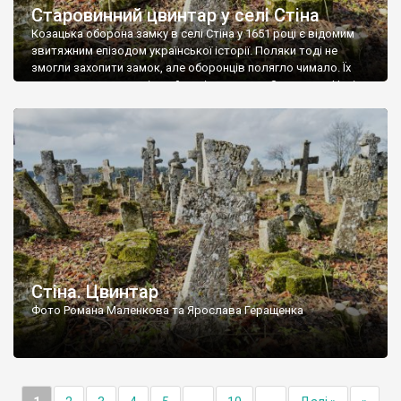
Старовинний цвинтар у селі Стіна
Козацька оборона замку в селі Стіна у 1651 році є відомим
звитяжним епізодом української історії. Поляки тоді не
змогли захопити замок, але оборонців полягло чимало. Їх
поховали на цвинтарі, який тоді називався Замковим. Нині на
місці замку церква із кам’яною огорожею, а цвинтар є. На
ньому чимало хрестів 19 століття, є такі, де епітафії стер […]
Стіна. Цвинтар
Фото Романа Маленкова та Ярослава Геращенка