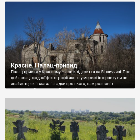
доглянутий, а в іншій суцільна руїна. Руїни палацу Тишкевичів у
Андрушівці, на Вінниччині. Такий стан […]
Красне. Палац-привид
Палац-привид у Красному – нове відкриття на Вінниччині. Про
цей палац, жодної фотографії якого у мережі інтернету ви не
знайдете, як і взагалі згадки про нього, нам розповів
мешканець Самгородка. Палац у Красному вразив не лише
станом руїни і чагарями, які його оточують, але і величчю
навіть у руїні. Можна уявно рекоструювати головний вхід із
[…]