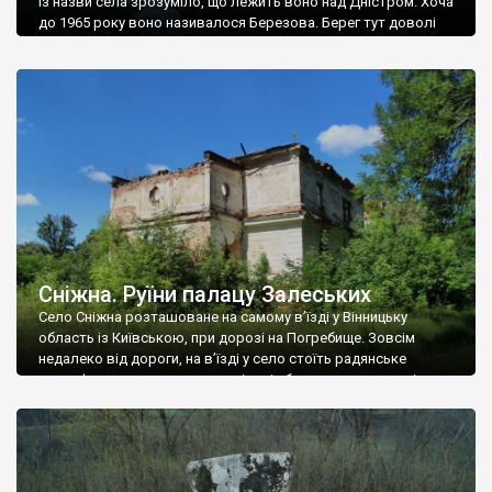
Із назви села зрозуміло, що лежить воно над Дністром. Хоча
до 1965 року воно називалося Березова. Берег тут доволі
високий і крутий, як і майже всюди на Поділлі, але є кілька
грунтових доріг, які збігають аж до самої води – цим
Наддністрянське відрізняється від більшості навколишніх
сіл. У селі є мурована Михайлівська церква. Точної дати […]
Сніжна. Руїни палацу Залеських
Село Сніжна розташоване на самому в’їзді у Вінницьку
область із Київською, при дорозі на Погребище. Зовсім
недалеко від дороги, на в’їзді у село стоїть радянське
рельєфне пано, яке показує жінку і яблуню, а трохи далі, десь
серед дерев, заховалися руїни палацу Залеських. З дороги їх
не видно, але видно дві стареньких колії у траві – […]