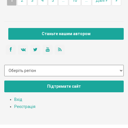
1
2
3
4
5
...
10
...
Далі »
»
Станьте нашим автором
Підтримати сайт
Вхід
Реєстрація