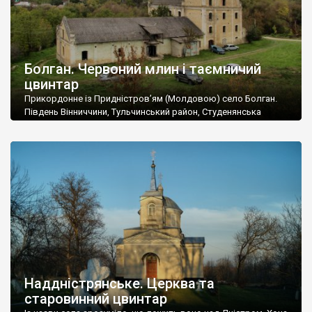
Болган. Червоний млин і таємничий
цвинтар
Прикордонне із Придністров’ям (Молдовою) село Болган.
Південь Вінниччини, Тульчинський район, Студенянська
громада. У селі мешкає близько тисячі осіб. Спочатку ми
дізналися, що у Болгані є величезний захаращений
старовинний цвинтар із кам’яними хрестами. Всі епітафії, які
збереглися, написані кирилицею, церковнослов’янською
мовою. За всіма традиційними ознаками – цвинтар
український. Хрести датуються 19 століттям. У 1924-1940
роках Болган […]
Наддністрянське. Церква та
старовинний цвинтар