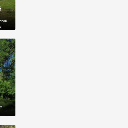
й
лган.
а
 ми
ї, які
кою
940
у
ім
і,
 З