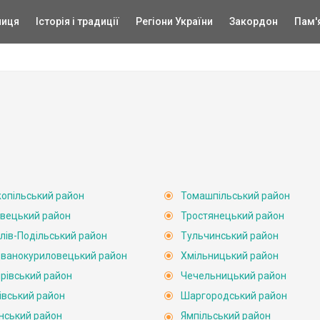
ниця
Історія і традиції
Регіони України
Закордон
Пам'
опільський район
Томашпільський район
вецький район
Тростянецький район
лів-Подільський район
Тульчинський район
ванокуриловецький район
Хмільницький район
рівський район
Чечельницький район
івський район
Шаргородський район
нський район
Ямпільський район