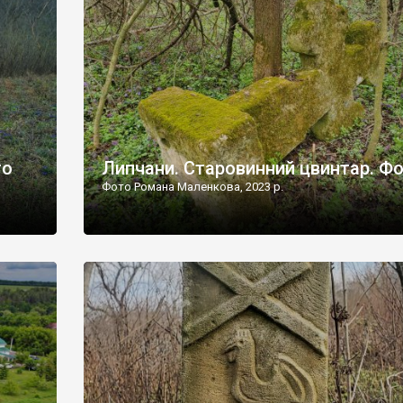
дороги їх не видно, але видно дві стареньких колії у т
лишніх
[…]
ати […]
то
Липчани. Старовинний цвинтар. Ф
Фото Романа Маленкова, 2023 р.