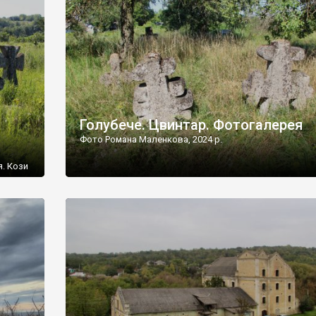
[…]
Голубече. Цвинтар. Фотогалерея
Фото Романа Маленкова, 2024 р.
я. Кози
овищ,
ються
ений
 […]