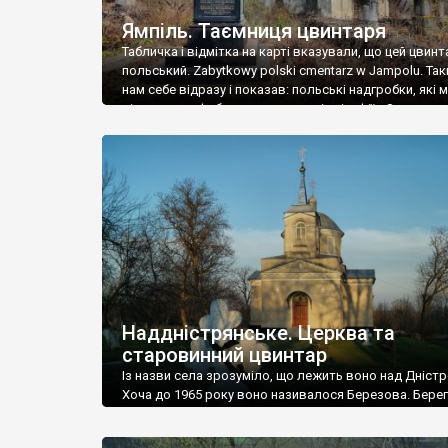
Ямпіль. Таємниця цвинтаря
Табличка і відмітка на карті вказували, що цей цвинт
польський. Zabytkowy polski cmentarz w Jampolu. Так
нам себе відразу і показав: польські надгробки, які
віднести до фабричних, польські епітафії… Загалом 
виявився величезним – порахували площу у Google
виявилося більше семи гектарів. Перше враження п
абсолютну звичайність польського цвинтаря вияви
оманливим – […]
Наддністрянське. Церква та
старовинний цвинтар
Із назви села зрозуміло, що лежить воно над Дністр
Хоча до 1965 року воно називалося Березова. Берег
доволі високий і крутий, як і майже всюди на Поділлі
кілька грунтових доріг, які збігають аж до самої вод