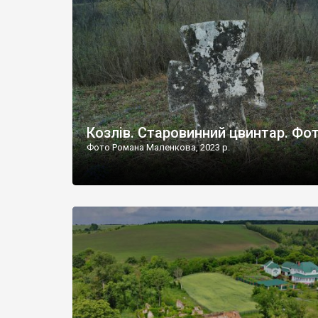
Наддністрянське відрізняється від більшості навко
сіл. У селі є мурована Михайлівська церква. Точної д
Козлів. Старовинний цвинтар. Фо
Фото Романа Маленкова, 2023 р.