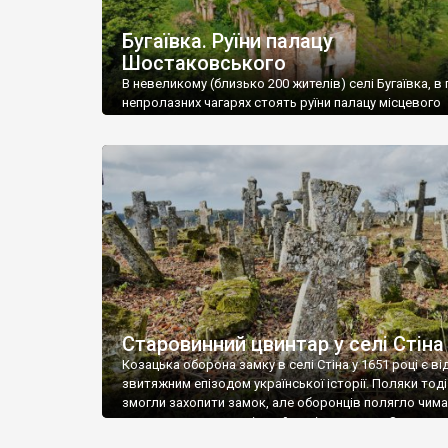
Бугаївка. Руїни палацу
Шостаковського
В невеликому (близько 200 жителів) селі Бугаївка, в 
непролазних чагарях стоять руїни палацу місцевого
поміщика Фелікса Шостаковського. Звели палац у 18
В радянський період у ньому спочатку містилася шк
потім клуб, ще пізніше – гуртожиток. У 60-х роках м
століття тут розмістили туберкульозну лікарню. Кол
палацу виїхала лікарня – ми точно не […]
Старовинний цвинтар у селі Стіна
Козацька оборона замку в селі Стіна у 1651 році є в
звитяжним епізодом української історії. Поляки тоді
змогли захопити замок, але оборонців полягло чимал
поховали на цвинтарі, який тоді називався Замковим
на місці замку церква із кам’яною огорожею, а цвинт