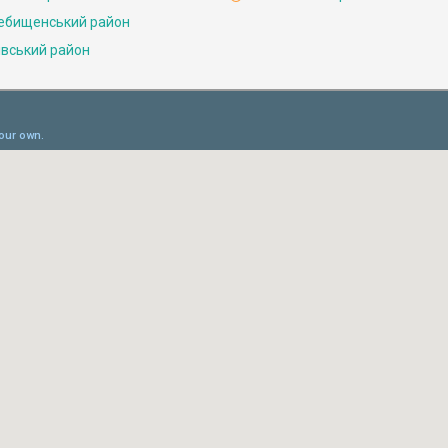
ебищенський район
івський район