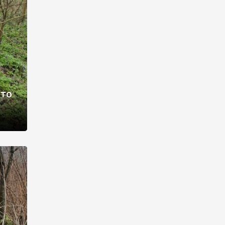
раві –
ото