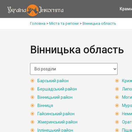
Крам
Головна
>
Міста та регіони
>
Вінницька область
Вінницька область
Барський район
Криж
Бершадський район
Липо
Вінницький район
Моги
Вінниця
Муро
Гайсинський район
Неми
Жмеринський район
Орат
Іллінецький район
Піща