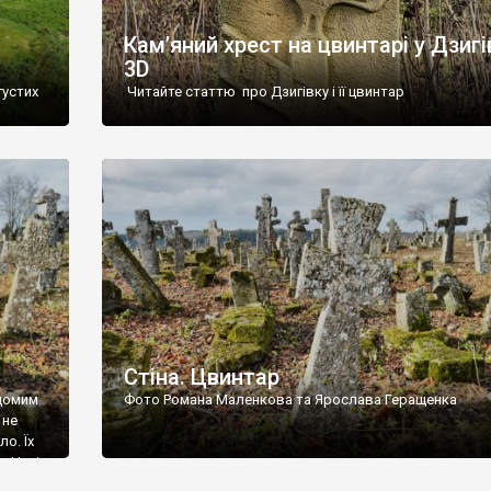
Кам’яний хрест на цвинтарі у Дзигі
3D
густих
Читайте статтю про Дзигівку і її цвинтар
93 році.
ола,
инулого
и із
Стіна. Цвинтар
ідомим
Фото Романа Маленкова та Ярослава Геращенка
 не
о. Їх
. Нині
ар є.