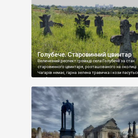
у Андрушівці, на Вінниччині. Такий стан […]
Голубече. Старовинний цвинтар
Величезний респект громаді села Голубече за стан
старовинного цвинтаря, розташованого на околиці.
Чагарів немає, гарна зелена травичка і кози пасутьс
– найкращий регулятор шкідливої, для старих клад
рослинності. Навесні, коли паростки дерев вкрива
бруньками, кози ті бруньки обгризають, бо то улюбл
делікатес. На цвинтарі у Голубечому ціла колекція
різноманітних форм хрестів. Село відносно невелике,