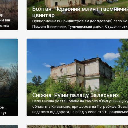
Болган. Червоний млин і таємничи
цвинтар
ар
им він
Прикордонне із Придністров’ям (Молдовою) село Бо
 можна
Південь Вінниччини, Тульчинський район, Студенянськ
цвинтар
громада. У селі мешкає близько тисячі осіб. Спочатку
Maps –
дізналися, що у Болгані є величезний захаращений
ро
старовинний цвинтар із кам’яними хрестами. Всі епітафі
лося
збереглися, написані кирилицею, церковнослов’янсь
мовою. За всіма традиційними ознаками – цвинтар
український. Хрести датуються 19 століттям. У 1924-1
роках Болган […]
Сніжна. Руїни палацу Залеських
Село Сніжна розташоване на самому в’їзді у Вінницьк
область із Київською, при дорозі на Погребище. Зовс
ом.
недалеко від дороги, на в’їзді у село стоїть радянське
 тут
рельєфне пано, яке показує жінку і яблуню, а трохи дал
, але є
десь серед дерев, заховалися руїни палацу Залеських.
и – цим