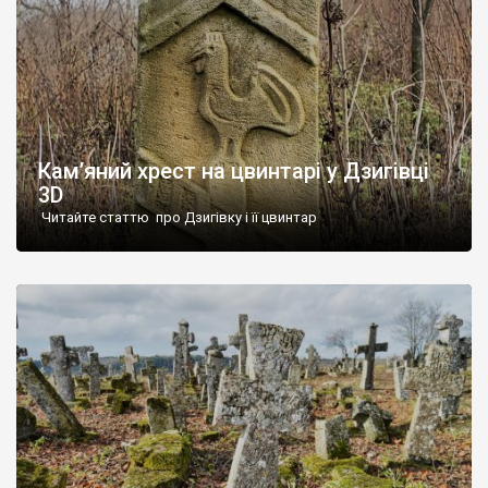
Кам’яний хрест на цвинтарі у Дзигівці
3D
Читайте статтю про Дзигівку і її цвинтар