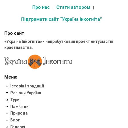
Про нас
Стати автором
Підтримати сайт “Україна Інкогніта”
Про сайт
«Україна Інкогніта» - неприбутковий проект ентузіастів
краєзнавства.
Меню
Історія і традиції
Регіони України
Тури
Пам'ятки
Природа
Блог
Галереї