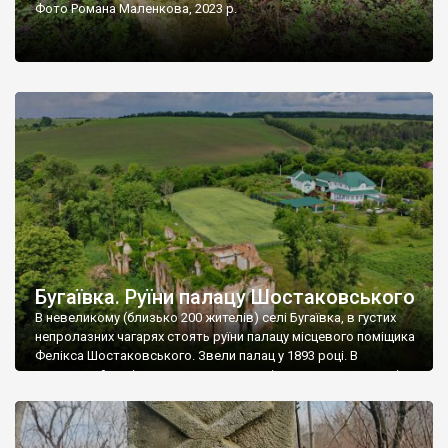
Фото Романа Маленкова, 2023 р.
Бугаївка. Руїни палацу Шостаковського
В невеликому (близько 200 жителів) селі Бугаївка, в густих
непролазних чагарях стоять руїни палацу місцевого поміщика
Фелікса Шостаковського. Звели палац у 1893 році. В
радянський період у ньому спочатку містилася школа, потім
клуб, ще пізніше – гуртожиток. У 60-х роках минулого
століття тут розмістили туберкульозну лікарню. Коли із
палацу виїхала лікарня – ми точно не […]