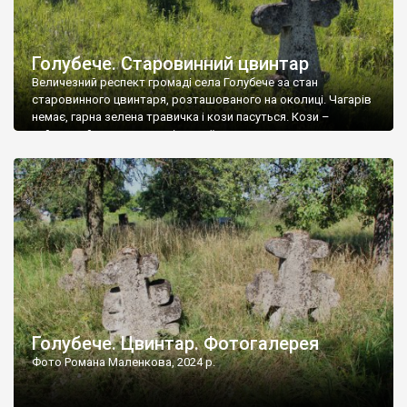
Голубече. Старовинний цвинтар
Величезний респект громаді села Голубече за стан
старовинного цвинтаря, розташованого на околиці. Чагарів
немає, гарна зелена травичка і кози пасуться. Кози –
найкращий регулятор шкідливої, для старих кладовищ,
рослинності. Навесні, коли паростки дерев вкриваються
бруньками, кози ті бруньки обгризають, бо то улюблений
делікатес. На цвинтарі у Голубечому ціла колекція
різноманітних форм хрестів. Село відносно невелике, […]
Голубече. Цвинтар. Фотогалерея
Фото Романа Маленкова, 2024 р.