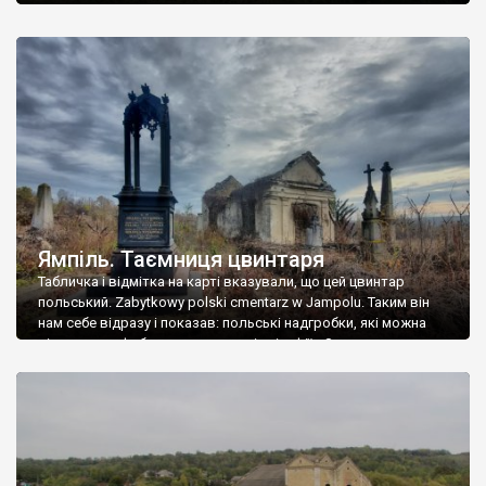
Ямпіль. Таємниця цвинтаря
Табличка і відмітка на карті вказували, що цей цвинтар
польський. Zabytkowy polski cmentarz w Jampolu. Таким він
нам себе відразу і показав: польські надгробки, які можна
віднести до фабричних, польські епітафії… Загалом цвинтар
виявився величезним – порахували площу у GoogleMaps –
виявилося більше семи гектарів. Перше враження про
абсолютну звичайність польського цвинтаря виявилося
оманливим – […]