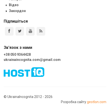
Відео
Закордон
Підпишіться
Зв'язок з нами
+38 050 9364428
ukrainaincognita.com@gmail.com
© UkrainaIncognita 2012 - 2026
Розробка сайту
geotlon.com