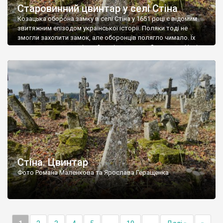
Старовинний цвинтар у селі Стіна
Козацька оборона замку в селі Стіна у 1651 році є відомим
звитяжним епізодом української історії. Поляки тоді не
змогли захопити замок, але оборонців полягло чимало. Їх
поховали на цвинтарі, який тоді називався Замковим. Нині на
місці замку церква із кам’яною огорожею, а цвинтар є. На
ньому чимало хрестів 19 століття, є такі, де епітафії стер […]
Стіна. Цвинтар
Фото Романа Маленкова та Ярослава Геращенка