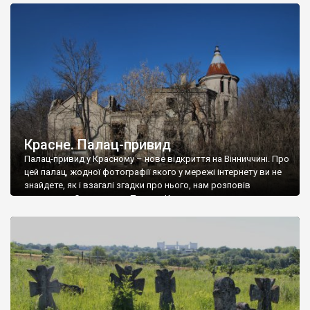
доглянутий, а в іншій суцільна руїна. Руїни палацу Тишкевичів у
Андрушівці, на Вінниччині. Такий стан […]
Красне. Палац-привид
Палац-привид у Красному – нове відкриття на Вінниччині. Про
цей палац, жодної фотографії якого у мережі інтернету ви не
знайдете, як і взагалі згадки про нього, нам розповів
мешканець Самгородка. Палац у Красному вразив не лише
станом руїни і чагарями, які його оточують, але і величчю
навіть у руїні. Можна уявно рекоструювати головний вхід із
[…]