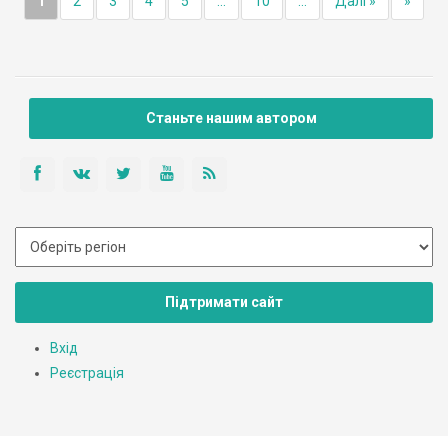
1
2
3
4
5
...
10
...
Далі »
»
Станьте нашим автором
Підтримати сайт
Вхід
Реєстрація