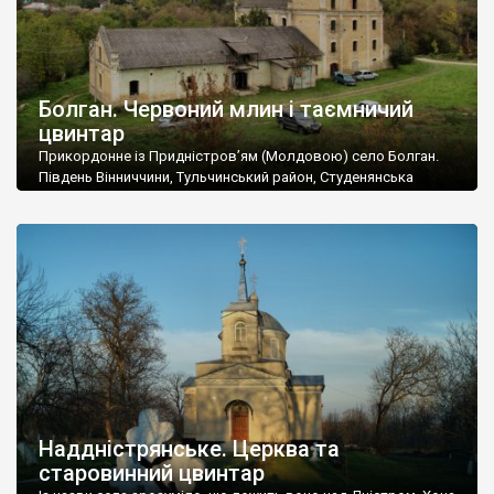
Болган. Червоний млин і таємничий
цвинтар
Прикордонне із Придністров’ям (Молдовою) село Болган.
Південь Вінниччини, Тульчинський район, Студенянська
громада. У селі мешкає близько тисячі осіб. Спочатку ми
дізналися, що у Болгані є величезний захаращений
старовинний цвинтар із кам’яними хрестами. Всі епітафії, які
збереглися, написані кирилицею, церковнослов’янською
мовою. За всіма традиційними ознаками – цвинтар
український. Хрести датуються 19 століттям. У 1924-1940
роках Болган […]
Наддністрянське. Церква та
старовинний цвинтар