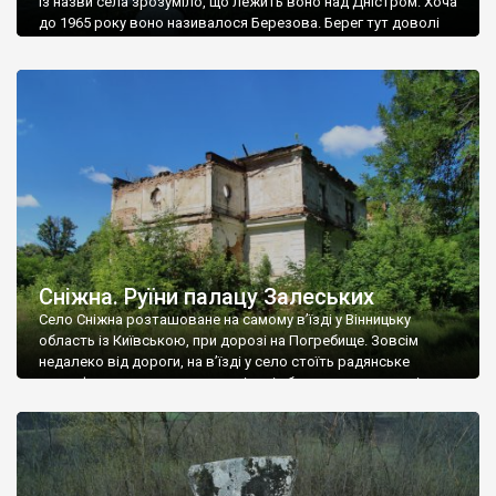
Із назви села зрозуміло, що лежить воно над Дністром. Хоча
до 1965 року воно називалося Березова. Берег тут доволі
високий і крутий, як і майже всюди на Поділлі, але є кілька
грунтових доріг, які збігають аж до самої води – цим
Наддністрянське відрізняється від більшості навколишніх
сіл. У селі є мурована Михайлівська церква. Точної дати […]
Сніжна. Руїни палацу Залеських
Село Сніжна розташоване на самому в’їзді у Вінницьку
область із Київською, при дорозі на Погребище. Зовсім
недалеко від дороги, на в’їзді у село стоїть радянське
рельєфне пано, яке показує жінку і яблуню, а трохи далі, десь
серед дерев, заховалися руїни палацу Залеських. З дороги їх
не видно, але видно дві стареньких колії у траві – […]