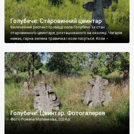
Голубече. Старовинний цвинтар
Величезний респект громаді села Голубече за стан
старовинного цвинтаря, розташованого на околиці. Чагарів
немає, гарна зелена травичка і кози пасуться. Кози –
найкращий регулятор шкідливої, для старих кладовищ,
рослинності. Навесні, коли паростки дерев вкриваються
бруньками, кози ті бруньки обгризають, бо то улюблений
делікатес. На цвинтарі у Голубечому ціла колекція
різноманітних форм хрестів. Село відносно невелике, […]
Голубече. Цвинтар. Фотогалерея
Фото Романа Маленкова, 2024 р.