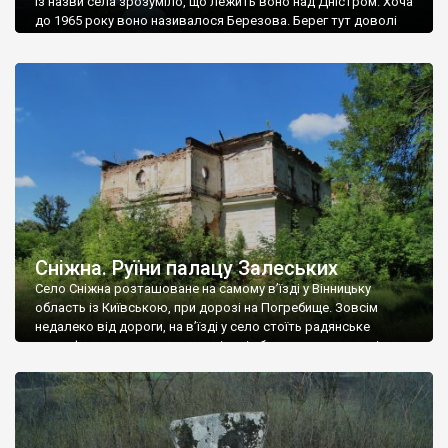
Із назви села зрозуміло, що лежить воно над Дністром. Хоча
до 1965 року воно називалося Березова. Берег тут доволі
високий і крутий, як і майже всюди на Поділлі, але є кілька
грунтових доріг, які збігають аж до самої води – цим
Наддністрянське відрізняється від більшості навколишніх
сіл. У селі є мурована Михайлівська церква. Точної дати […]
Сніжна. Руїни палацу Залеських
Село Сніжна розташоване на самому в’їзді у Вінницьку
область із Київською, при дорозі на Погребище. Зовсім
недалеко від дороги, на в’їзді у село стоїть радянське
рельєфне пано, яке показує жінку і яблуню, а трохи далі, десь
серед дерев, заховалися руїни палацу Залеських. З дороги їх
не видно, але видно дві стареньких колії у траві – […]