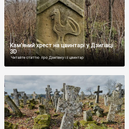
Кам’яний хрест на цвинтарі у Дзигівці
3D
Читайте статтю про Дзигівку і її цвинтар