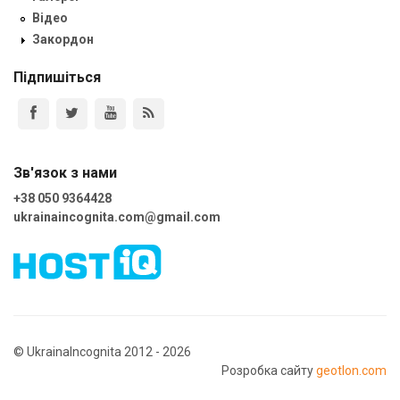
Відео
Закордон
Підпишіться
Зв'язок з нами
+38 050 9364428
ukrainaincognita.com@gmail.com
© UkrainaIncognita 2012 - 2026
Розробка сайту
geotlon.com