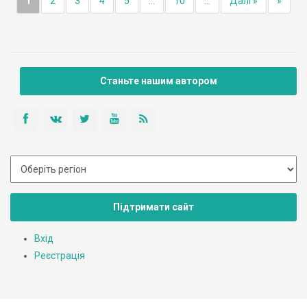
1
2
3
4
5
...
10
...
Далі »
»
Станьте нашим автором
Підтримати сайт
Вхід
Реєстрація