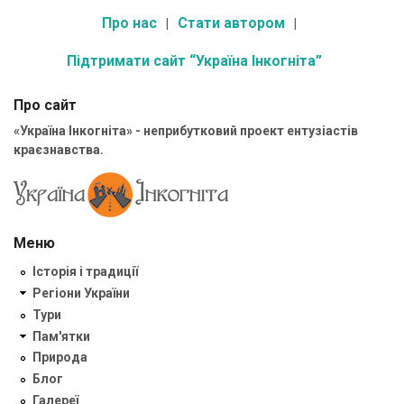
Про нас
Стати автором
Підтримати сайт “Україна Інкогніта”
Про сайт
«Україна Інкогніта» - неприбутковий проект ентузіастів
краєзнавства.
Меню
Історія і традиції
Регіони України
Тури
Пам'ятки
Природа
Блог
Галереї