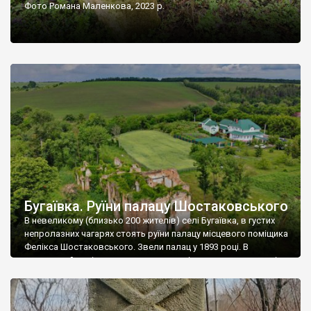
Фото Романа Маленкова, 2023 р.
Бугаївка. Руїни палацу Шостаковського
В невеликому (близько 200 жителів) селі Бугаївка, в густих
непролазних чагарях стоять руїни палацу місцевого поміщика
Фелікса Шостаковського. Звели палац у 1893 році. В
радянський період у ньому спочатку містилася школа, потім
клуб, ще пізніше – гуртожиток. У 60-х роках минулого
століття тут розмістили туберкульозну лікарню. Коли із
палацу виїхала лікарня – ми точно не […]