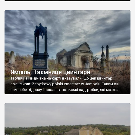
Ямпіль. Таємниця цвинтаря
Табличка і відмітка на карті вказували, що цей цвинтар
польський. Zabytkowy polski cmentarz w Jampolu. Таким він
нам себе відразу і показав: польські надгробки, які можна
віднести до фабричних, польські епітафії… Загалом цвинтар
виявився величезним – порахували площу у GoogleMaps –
виявилося більше семи гектарів. Перше враження про
абсолютну звичайність польського цвинтаря виявилося
оманливим – […]