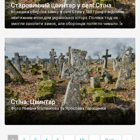
Старовинний цвинтар у селі Стіна
Козацька оборона замку в селі Стіна у 1651 році є відомим
звитяжним епізодом української історії. Поляки тоді не
змогли захопити замок, але оборонців полягло чимало. Їх
поховали на цвинтарі, який тоді називався Замковим. Нині на
місці замку церква із кам’яною огорожею, а цвинтар є. На
ньому чимало хрестів 19 століття, є такі, де епітафії стер […]
Стіна. Цвинтар
Фото Романа Маленкова та Ярослава Геращенка