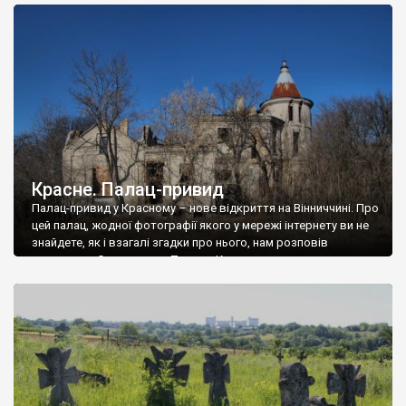
доглянутий, а в іншій суцільна руїна. Руїни палацу Тишкевичів у
Андрушівці, на Вінниччині. Такий стан […]
Красне. Палац-привид
Палац-привид у Красному – нове відкриття на Вінниччині. Про
цей палац, жодної фотографії якого у мережі інтернету ви не
знайдете, як і взагалі згадки про нього, нам розповів
мешканець Самгородка. Палац у Красному вразив не лише
станом руїни і чагарями, які його оточують, але і величчю
навіть у руїні. Можна уявно рекоструювати головний вхід із
[…]