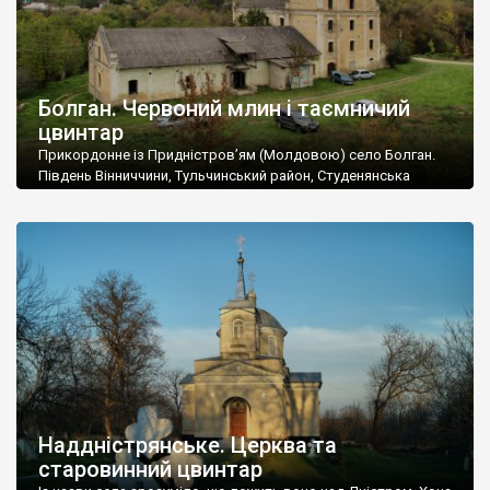
Болган. Червоний млин і таємничий
цвинтар
Прикордонне із Придністров’ям (Молдовою) село Болган.
Південь Вінниччини, Тульчинський район, Студенянська
громада. У селі мешкає близько тисячі осіб. Спочатку ми
дізналися, що у Болгані є величезний захаращений
старовинний цвинтар із кам’яними хрестами. Всі епітафії, які
збереглися, написані кирилицею, церковнослов’янською
мовою. За всіма традиційними ознаками – цвинтар
український. Хрести датуються 19 століттям. У 1924-1940
роках Болган […]
Наддністрянське. Церква та
старовинний цвинтар