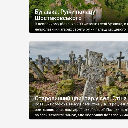
Бугаївка. Руїни палацу
Шостаковського
В невеликому (близько 200 жителів) селі Бугаївка, в 
непролазних чагарях стоять руїни палацу місцевого
поміщика Фелікса Шостаковського. Звели палац у 18
В радянський період у ньому спочатку містилася шк
потім клуб, ще пізніше – гуртожиток. У 60-х роках м
століття тут розмістили туберкульозну лікарню. Кол
палацу виїхала лікарня – ми точно не […]
Старовинний цвинтар у селі Стіна
Козацька оборона замку в селі Стіна у 1651 році є в
звитяжним епізодом української історії. Поляки тоді
змогли захопити замок, але оборонців полягло чимал
поховали на цвинтарі, який тоді називався Замковим
на місці замку церква із кам’яною огорожею, а цвинт