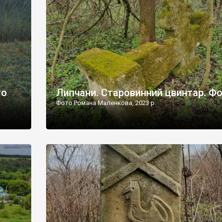
дороги їх не видно, але видно дві стареньких колії у т
лишніх
[…]
ати […]
то
Липчани. Старовинний цвинтар. Ф
Фото Романа Маленкова, 2023 р.