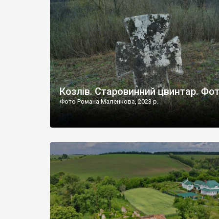
Наддністрянське відрізняється від більшості навко
сіл. У селі є мурована Михайлівська церква. Точної д
Козлів. Старовинний цвинтар. Фо
Фото Романа Маленкова, 2023 р.