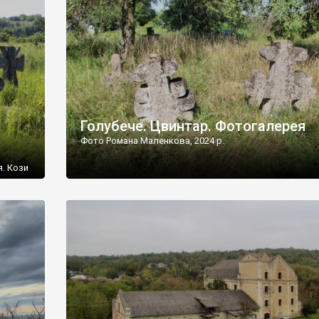
[…]
Голубече. Цвинтар. Фотогалерея
Фото Романа Маленкова, 2024 р.
я. Кози
овищ,
ються
ений
 […]