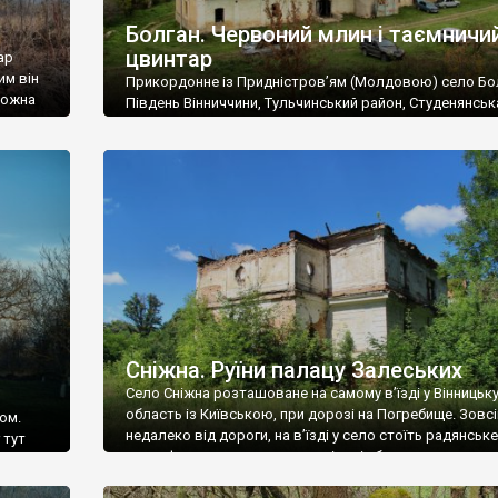
Болган. Червоний млин і таємничи
цвинтар
ар
им він
Прикордонне із Придністров’ям (Молдовою) село Бо
 можна
Південь Вінниччини, Тульчинський район, Студенянськ
цвинтар
громада. У селі мешкає близько тисячі осіб. Спочатку
Maps –
дізналися, що у Болгані є величезний захаращений
ро
старовинний цвинтар із кам’яними хрестами. Всі епітафі
лося
збереглися, написані кирилицею, церковнослов’янсь
мовою. За всіма традиційними ознаками – цвинтар
український. Хрести датуються 19 століттям. У 1924-1
роках Болган […]
Сніжна. Руїни палацу Залеських
Село Сніжна розташоване на самому в’їзді у Вінницьк
область із Київською, при дорозі на Погребище. Зовс
ом.
недалеко від дороги, на в’їзді у село стоїть радянське
 тут
рельєфне пано, яке показує жінку і яблуню, а трохи дал
, але є
десь серед дерев, заховалися руїни палацу Залеських.
и – цим