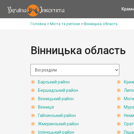
Крам
Головна
>
Міста та регіони
>
Вінницька область
Вінницька область
Барський район
Криж
Бершадський район
Липо
Вінницький район
Моги
Вінниця
Муро
Гайсинський район
Неми
Жмеринський район
Орат
Іллінецький район
Піща