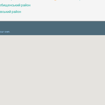
ебищенський район
івський район