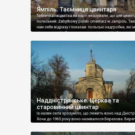
Ямпіль. Таємниця цвинтаря
Табличка і відмітка на карті вказували, що цей цвинт
польський. Zabytkowy polski cmentarz w Jampolu. Так
нам себе відразу і показав: польські надгробки, які
віднести до фабричних, польські епітафії… Загалом 
виявився величезним – порахували площу у Google
виявилося більше семи гектарів. Перше враження п
абсолютну звичайність польського цвинтаря вияви
оманливим – […]
Наддністрянське. Церква та
старовинний цвинтар
Із назви села зрозуміло, що лежить воно над Дністр
Хоча до 1965 року воно називалося Березова. Берег
доволі високий і крутий, як і майже всюди на Поділлі
кілька грунтових доріг, які збігають аж до самої вод