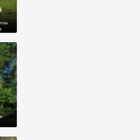
й
лган.
а
 ми
ї, які
кою
940
у
ім
і,
 З