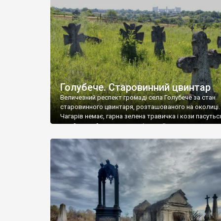
у Андрушівці, на Вінниччині. Такий стан […]
Голубече. Старовинний цвинтар
Величезний респект громаді села Голубече за стан
старовинного цвинтаря, розташованого на околиці.
Чагарів немає, гарна зелена травичка і кози пасутьс
– найкращий регулятор шкідливої, для старих клад
рослинності. Навесні, коли паростки дерев вкрива
бруньками, кози ті бруньки обгризають, бо то улюбл
делікатес. На цвинтарі у Голубечому ціла колекція
різноманітних форм хрестів. Село відносно невелике,