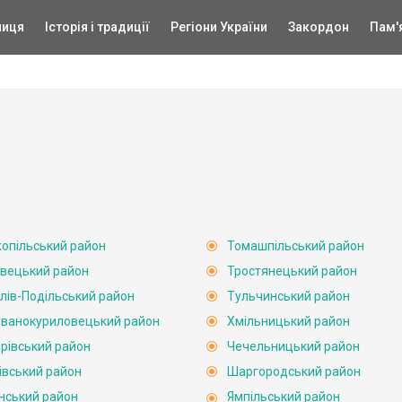
ниця
Історія і традиції
Регіони України
Закордон
Пам'
опільський район
Томашпільський район
вецький район
Тростянецький район
лів-Подільський район
Тульчинський район
ванокуриловецький район
Хмільницький район
рівський район
Чечельницький район
івський район
Шаргородський район
нський район
Ямпільський район