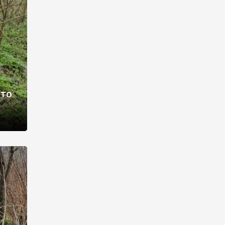
раві –
ото