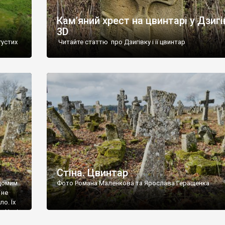
Кам’яний хрест на цвинтарі у Дзигі
3D
густих
Читайте статтю про Дзигівку і її цвинтар
93 році.
ола,
инулого
и із
Стіна. Цвинтар
ідомим
Фото Романа Маленкова та Ярослава Геращенка
 не
о. Їх
. Нині
ар є.