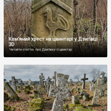
Кам’яний хрест на цвинтарі у Дзигівці
3D
Читайте статтю про Дзигівку і її цвинтар