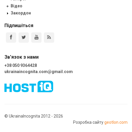
Відео
Закордон
Підпишіться
Зв'язок з нами
+38 050 9364428
ukrainaincognita.com@gmail.com
© UkrainaIncognita 2012 - 2026
Розробка сайту
geotlon.com