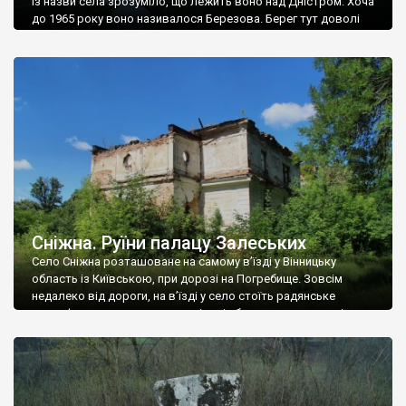
Із назви села зрозуміло, що лежить воно над Дністром. Хоча
до 1965 року воно називалося Березова. Берег тут доволі
високий і крутий, як і майже всюди на Поділлі, але є кілька
грунтових доріг, які збігають аж до самої води – цим
Наддністрянське відрізняється від більшості навколишніх
сіл. У селі є мурована Михайлівська церква. Точної дати […]
Сніжна. Руїни палацу Залеських
Село Сніжна розташоване на самому в’їзді у Вінницьку
область із Київською, при дорозі на Погребище. Зовсім
недалеко від дороги, на в’їзді у село стоїть радянське
рельєфне пано, яке показує жінку і яблуню, а трохи далі, десь
серед дерев, заховалися руїни палацу Залеських. З дороги їх
не видно, але видно дві стареньких колії у траві – […]