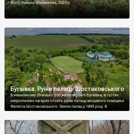
Фото Романа Маленкова, 2023 р.
Бугаївка. Руїни палацу Шостаковського
В невеликому (близько 200 жителів) селі Бугаївка, в густих
непролазних чагарях стоять руїни палацу місцевого поміщика
Фелікса Шостаковського. Звели палац у 1893 році. В
радянський період у ньому спочатку містилася школа, потім
клуб, ще пізніше – гуртожиток. У 60-х роках минулого
століття тут розмістили туберкульозну лікарню. Коли із
палацу виїхала лікарня – ми точно не […]