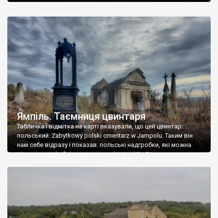
Ямпіль. Таємниця цвинтаря
Табличка і відмітка на карті вказували, що цей цвинтар
польський. Zabytkowy polski cmentarz w Jampolu. Таким він
нам себе відразу і показав: польські надгробки, які можна
віднести до фабричних, польські епітафії… Загалом цвинтар
виявився величезним – порахували площу у GoogleMaps –
виявилося більше семи гектарів. Перше враження про
абсолютну звичайність польського цвинтаря виявилося
оманливим – […]