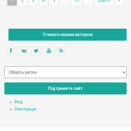
1
2
3
4
5
...
10
...
Далі »
»
Станьте нашим автором
Підтримати сайт
Вхід
Реєстрація