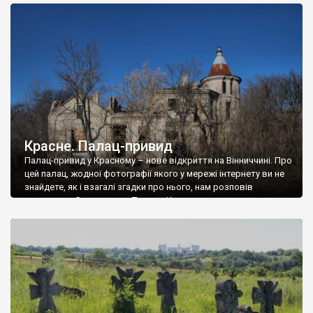
доглянутий, а в іншій суцільна руїна. Руїни палацу Тишкевичів у
Андрушівці, на Вінниччині. Такий стан […]
Красне. Палац-привид
Палац-привид у Красному – нове відкриття на Вінниччині. Про
цей палац, жодної фотографії якого у мережі інтернету ви не
знайдете, як і взагалі згадки про нього, нам розповів
мешканець Самгородка. Палац у Красному вразив не лише
станом руїни і чагарями, які його оточують, але і величчю
навіть у руїні. Можна уявно рекоструювати головний вхід із
[…]