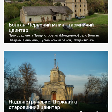
Болган. Червоний млин і таємничий
цвинтар
Прикордонне із Придністров’ям (Молдовою) село Болган.
Південь Вінниччини, Тульчинський район, Студенянська
громада. У селі мешкає близько тисячі осіб. Спочатку ми
дізналися, що у Болгані є величезний захаращений
старовинний цвинтар із кам’яними хрестами. Всі епітафії, які
збереглися, написані кирилицею, церковнослов’янською
мовою. За всіма традиційними ознаками – цвинтар
український. Хрести датуються 19 століттям. У 1924-1940
роках Болган […]
Наддністрянське. Церква та
старовинний цвинтар