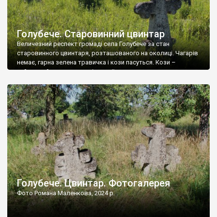
Голубече. Старовинний цвинтар
Величезний респект громаді села Голубече за стан
старовинного цвинтаря, розташованого на околиці. Чагарів
немає, гарна зелена травичка і кози пасуться. Кози –
найкращий регулятор шкідливої, для старих кладовищ,
рослинності. Навесні, коли паростки дерев вкриваються
бруньками, кози ті бруньки обгризають, бо то улюблений
делікатес. На цвинтарі у Голубечому ціла колекція
різноманітних форм хрестів. Село відносно невелике, […]
Голубече. Цвинтар. Фотогалерея
Фото Романа Маленкова, 2024 р.