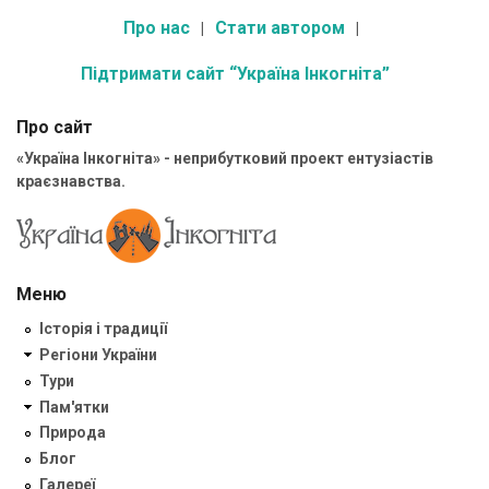
Про нас
Стати автором
Підтримати сайт “Україна Інкогніта”
Про сайт
«Україна Інкогніта» - неприбутковий проект ентузіастів
краєзнавства.
Меню
Історія і традиції
Регіони України
Тури
Пам'ятки
Природа
Блог
Галереї