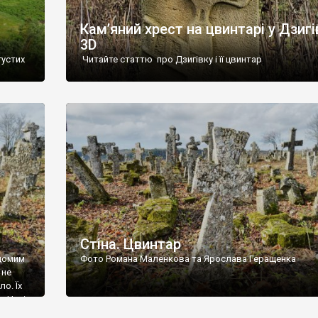
Кам’яний хрест на цвинтарі у Дзигі
3D
густих
Читайте статтю про Дзигівку і її цвинтар
93 році.
ола,
инулого
и із
Стіна. Цвинтар
ідомим
Фото Романа Маленкова та Ярослава Геращенка
 не
о. Їх
. Нині
ар є.