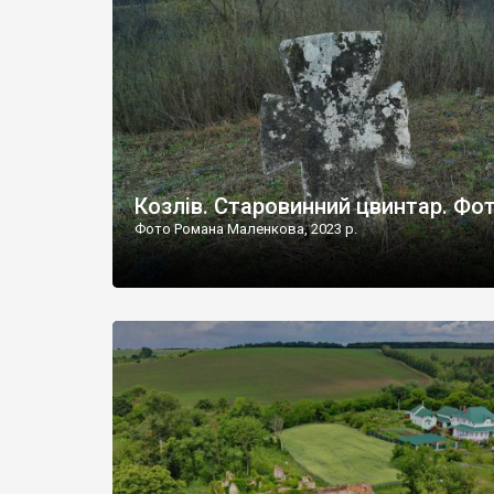
Наддністрянське відрізняється від більшості навко
сіл. У селі є мурована Михайлівська церква. Точної д
Козлів. Старовинний цвинтар. Фо
Фото Романа Маленкова, 2023 р.