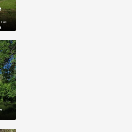
й
лган.
а
 ми
ї, які
кою
940
у
ім
і,
 З