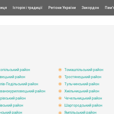
ниця
Історія і традиції
Регіони України
Закордон
Пам'
опільський район
Томашпільський район
вецький район
Тростянецький район
лів-Подільський район
Тульчинський район
ванокуриловецький район
Хмільницький район
рівський район
Чечельницький район
івський район
Шаргородський район
нський район
Ямпільський район