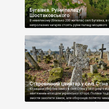
Бугаївка. Руїни палацу
Шостаковського
В невеликому (близько 200 жителів) селі Бугаївка, в 
непролазних чагарях стоять руїни палацу місцевого
поміщика Фелікса Шостаковського. Звели палац у 18
В радянський період у ньому спочатку містилася шк
потім клуб, ще пізніше – гуртожиток. У 60-х роках м
століття тут розмістили туберкульозну лікарню. Кол
палацу виїхала лікарня – ми точно не […]
Старовинний цвинтар у селі Стіна
Козацька оборона замку в селі Стіна у 1651 році є в
звитяжним епізодом української історії. Поляки тоді
змогли захопити замок, але оборонців полягло чимал
поховали на цвинтарі, який тоді називався Замковим
на місці замку церква із кам’яною огорожею, а цвинт