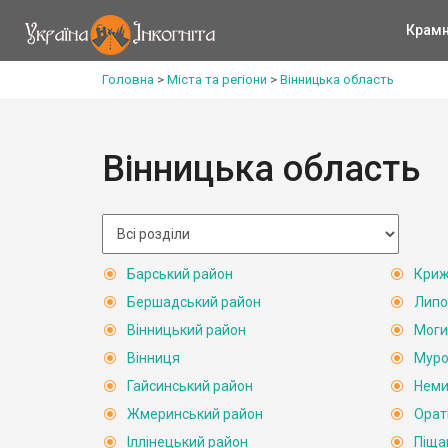
Крам
Головна
>
Міста та регіони
>
Вінницька область
Вінницька область
Барський район
Криж
Бершадський район
Липо
Вінницький район
Моги
Вінниця
Муро
Гайсинський район
Неми
Жмеринський район
Орат
Іллінецький район
Піща