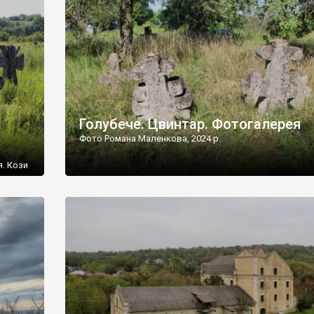
[…]
Голубече. Цвинтар. Фотогалерея
Фото Романа Маленкова, 2024 р.
я. Кози
овищ,
ються
ений
 […]