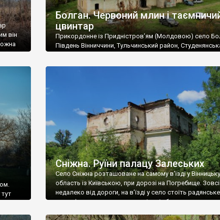
Болган. Червоний млин і таємничи
цвинтар
ар
им він
Прикордонне із Придністров’ям (Молдовою) село Бо
 можна
Південь Вінниччини, Тульчинський район, Студенянськ
цвинтар
громада. У селі мешкає близько тисячі осіб. Спочатку
Maps –
дізналися, що у Болгані є величезний захаращений
ро
старовинний цвинтар із кам’яними хрестами. Всі епітафі
лося
збереглися, написані кирилицею, церковнослов’янсь
мовою. За всіма традиційними ознаками – цвинтар
український. Хрести датуються 19 століттям. У 1924-1
роках Болган […]
Сніжна. Руїни палацу Залеських
Село Сніжна розташоване на самому в’їзді у Вінницьк
область із Київською, при дорозі на Погребище. Зовс
ом.
недалеко від дороги, на в’їзді у село стоїть радянське
 тут
рельєфне пано, яке показує жінку і яблуню, а трохи дал
, але є
десь серед дерев, заховалися руїни палацу Залеських.
и – цим