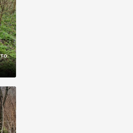
раві –
ото