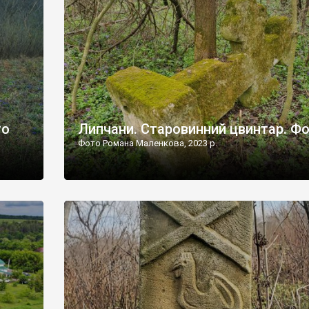
дороги їх не видно, але видно дві стареньких колії у т
лишніх
[…]
ати […]
то
Липчани. Старовинний цвинтар. Ф
Фото Романа Маленкова, 2023 р.