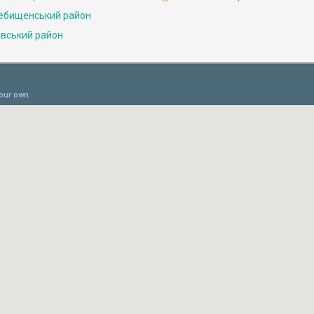
ебищенський район
івський район