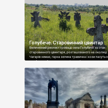
у Андрушівці, на Вінниччині. Такий стан […]
Голубече. Старовинний цвинтар
Величезний респект громаді села Голубече за стан
старовинного цвинтаря, розташованого на околиці.
Чагарів немає, гарна зелена травичка і кози пасутьс
– найкращий регулятор шкідливої, для старих клад
рослинності. Навесні, коли паростки дерев вкрива
бруньками, кози ті бруньки обгризають, бо то улюбл
делікатес. На цвинтарі у Голубечому ціла колекція
різноманітних форм хрестів. Село відносно невелике,