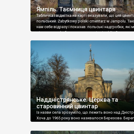
Ямпіль. Таємниця цвинтаря
Табличка і відмітка на карті вказували, що цей цвинт
польський. Zabytkowy polski cmentarz w Jampolu. Так
нам себе відразу і показав: польські надгробки, які
віднести до фабричних, польські епітафії… Загалом 
виявився величезним – порахували площу у Google
виявилося більше семи гектарів. Перше враження п
абсолютну звичайність польського цвинтаря вияви
оманливим – […]
Наддністрянське. Церква та
старовинний цвинтар
Із назви села зрозуміло, що лежить воно над Дністр
Хоча до 1965 року воно називалося Березова. Берег
доволі високий і крутий, як і майже всюди на Поділлі
кілька грунтових доріг, які збігають аж до самої вод