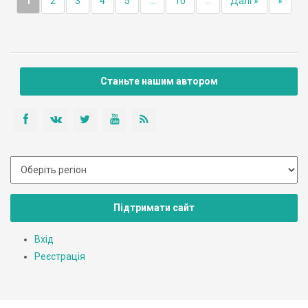
1
2
3
4
5
...
10
...
Далі »
»
Станьте нашим автором
Підтримати сайт
Вхід
Реєстрація