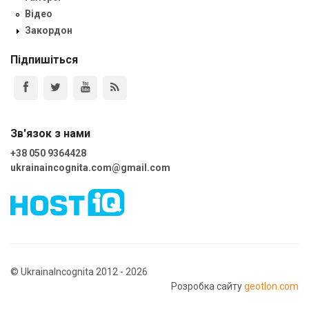
Відео
Закордон
Підпишіться
Зв'язок з нами
+38 050 9364428
ukrainaincognita.com@gmail.com
© UkrainaIncognita 2012 - 2026
Розробка сайту
geotlon.com