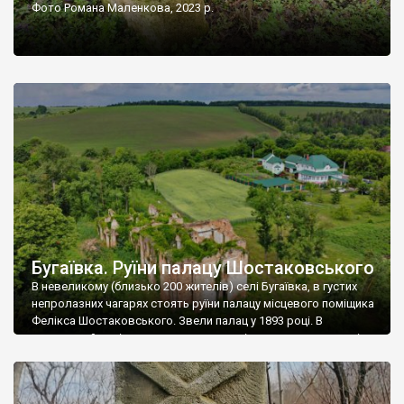
Фото Романа Маленкова, 2023 р.
Бугаївка. Руїни палацу Шостаковського
В невеликому (близько 200 жителів) селі Бугаївка, в густих
непролазних чагарях стоять руїни палацу місцевого поміщика
Фелікса Шостаковського. Звели палац у 1893 році. В
радянський період у ньому спочатку містилася школа, потім
клуб, ще пізніше – гуртожиток. У 60-х роках минулого
століття тут розмістили туберкульозну лікарню. Коли із
палацу виїхала лікарня – ми точно не […]