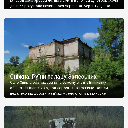
Із назви села зрозуміло, що лежить воно над Дністром. Хоча
до 1965 року воно називалося Березова. Берег тут доволі
високий і крутий, як і майже всюди на Поділлі, але є кілька
грунтових доріг, які збігають аж до самої води – цим
Наддністрянське відрізняється від більшості навколишніх
сіл. У селі є мурована Михайлівська церква. Точної дати […]
Сніжна. Руїни палацу Залеських
Село Сніжна розташоване на самому в’їзді у Вінницьку
область із Київською, при дорозі на Погребище. Зовсім
недалеко від дороги, на в’їзді у село стоїть радянське
рельєфне пано, яке показує жінку і яблуню, а трохи далі, десь
серед дерев, заховалися руїни палацу Залеських. З дороги їх
не видно, але видно дві стареньких колії у траві – […]