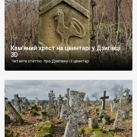
Кам’яний хрест на цвинтарі у Дзигівці
3D
Читайте статтю про Дзигівку і її цвинтар