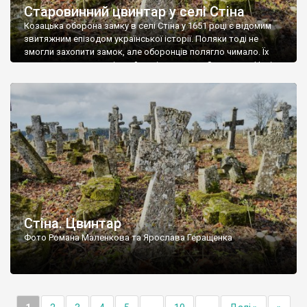
Старовинний цвинтар у селі Стіна
Козацька оборона замку в селі Стіна у 1651 році є відомим
звитяжним епізодом української історії. Поляки тоді не
змогли захопити замок, але оборонців полягло чимало. Їх
поховали на цвинтарі, який тоді називався Замковим. Нині на
місці замку церква із кам’яною огорожею, а цвинтар є. На
ньому чимало хрестів 19 століття, є такі, де епітафії стер […]
Стіна. Цвинтар
Фото Романа Маленкова та Ярослава Геращенка