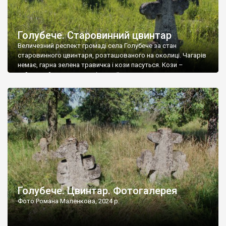
Голубече. Старовинний цвинтар
Величезний респект громаді села Голубече за стан
старовинного цвинтаря, розташованого на околиці. Чагарів
немає, гарна зелена травичка і кози пасуться. Кози –
найкращий регулятор шкідливої, для старих кладовищ,
рослинності. Навесні, коли паростки дерев вкриваються
бруньками, кози ті бруньки обгризають, бо то улюблений
делікатес. На цвинтарі у Голубечому ціла колекція
різноманітних форм хрестів. Село відносно невелике, […]
Голубече. Цвинтар. Фотогалерея
Фото Романа Маленкова, 2024 р.