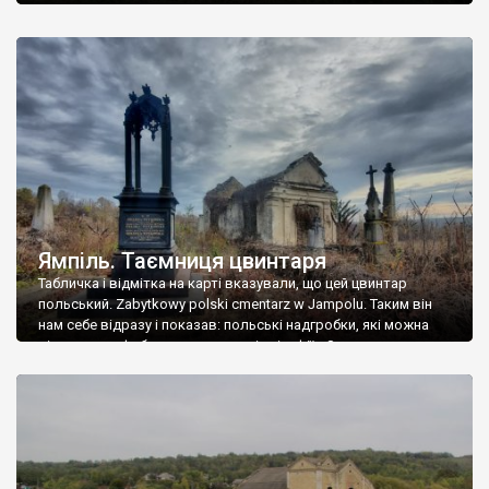
Ямпіль. Таємниця цвинтаря
Табличка і відмітка на карті вказували, що цей цвинтар
польський. Zabytkowy polski cmentarz w Jampolu. Таким він
нам себе відразу і показав: польські надгробки, які можна
віднести до фабричних, польські епітафії… Загалом цвинтар
виявився величезним – порахували площу у GoogleMaps –
виявилося більше семи гектарів. Перше враження про
абсолютну звичайність польського цвинтаря виявилося
оманливим – […]