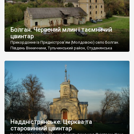
Болган. Червоний млин і таємничий
цвинтар
Прикордонне із Придністров’ям (Молдовою) село Болган.
Південь Вінниччини, Тульчинський район, Студенянська
громада. У селі мешкає близько тисячі осіб. Спочатку ми
дізналися, що у Болгані є величезний захаращений
старовинний цвинтар із кам’яними хрестами. Всі епітафії, які
збереглися, написані кирилицею, церковнослов’янською
мовою. За всіма традиційними ознаками – цвинтар
український. Хрести датуються 19 століттям. У 1924-1940
роках Болган […]
Наддністрянське. Церква та
старовинний цвинтар