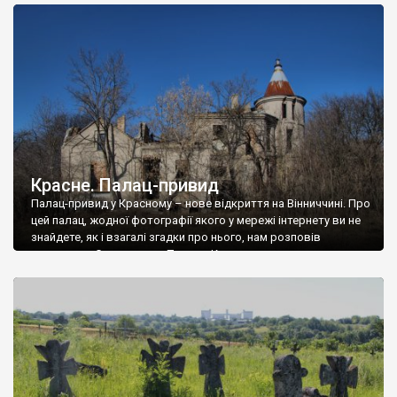
доглянутий, а в іншій суцільна руїна. Руїни палацу Тишкевичів у
Андрушівці, на Вінниччині. Такий стан […]
Красне. Палац-привид
Палац-привид у Красному – нове відкриття на Вінниччині. Про
цей палац, жодної фотографії якого у мережі інтернету ви не
знайдете, як і взагалі згадки про нього, нам розповів
мешканець Самгородка. Палац у Красному вразив не лише
станом руїни і чагарями, які його оточують, але і величчю
навіть у руїні. Можна уявно рекоструювати головний вхід із
[…]