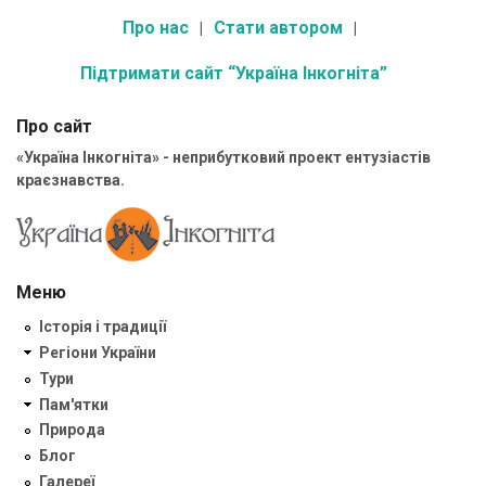
Про нас
Стати автором
Підтримати сайт “Україна Інкогніта”
Про сайт
«Україна Інкогніта» - неприбутковий проект ентузіастів
краєзнавства.
Меню
Історія і традиції
Регіони України
Тури
Пам'ятки
Природа
Блог
Галереї