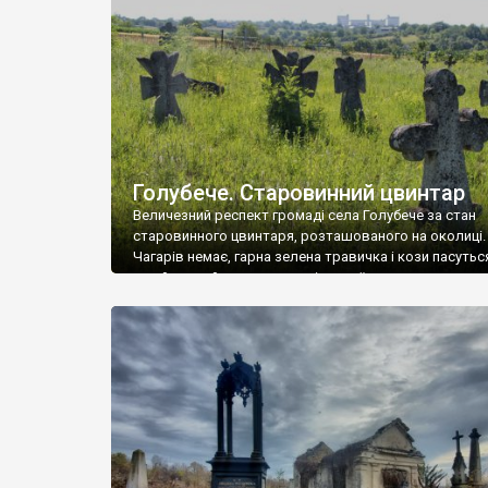
у Андрушівці, на Вінниччині. Такий стан […]
Голубече. Старовинний цвинтар
Величезний респект громаді села Голубече за стан
старовинного цвинтаря, розташованого на околиці.
Чагарів немає, гарна зелена травичка і кози пасутьс
– найкращий регулятор шкідливої, для старих клад
рослинності. Навесні, коли паростки дерев вкрива
бруньками, кози ті бруньки обгризають, бо то улюбл
делікатес. На цвинтарі у Голубечому ціла колекція
різноманітних форм хрестів. Село відносно невелике,