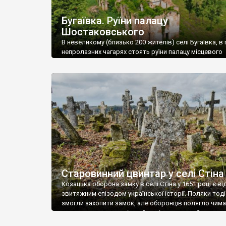
Бугаївка. Руїни палацу
Шостаковського
В невеликому (близько 200 жителів) селі Бугаївка, в 
непролазних чагарях стоять руїни палацу місцевого
поміщика Фелікса Шостаковського. Звели палац у 18
В радянський період у ньому спочатку містилася шк
потім клуб, ще пізніше – гуртожиток. У 60-х роках м
століття тут розмістили туберкульозну лікарню. Кол
палацу виїхала лікарня – ми точно не […]
Старовинний цвинтар у селі Стіна
Козацька оборона замку в селі Стіна у 1651 році є в
звитяжним епізодом української історії. Поляки тоді
змогли захопити замок, але оборонців полягло чимал
поховали на цвинтарі, який тоді називався Замковим
на місці замку церква із кам’яною огорожею, а цвинт