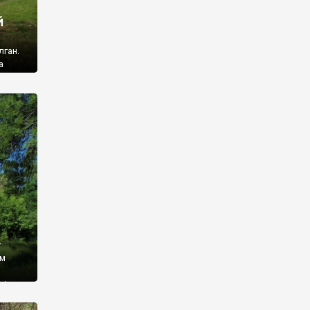
й
лган.
а
 ми
ї, які
кою
940
у
ім
і,
 З