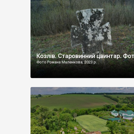
Наддністрянське відрізняється від більшості навко
сіл. У селі є мурована Михайлівська церква. Точної д
Козлів. Старовинний цвинтар. Фо
Фото Романа Маленкова, 2023 р.