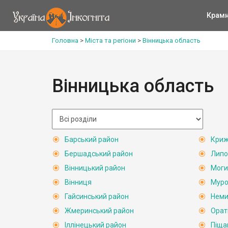
Крам
Головна
>
Міста та регіони
>
Вінницька область
Вінницька область
Барський район
Криж
Бершадський район
Липо
Вінницький район
Моги
Вінниця
Муро
Гайсинський район
Неми
Жмеринський район
Орат
Іллінецький район
Піща