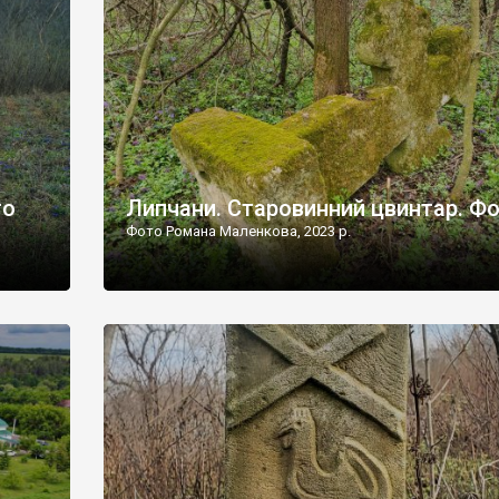
дороги їх не видно, але видно дві стареньких колії у т
лишніх
[…]
ати […]
то
Липчани. Старовинний цвинтар. Ф
Фото Романа Маленкова, 2023 р.