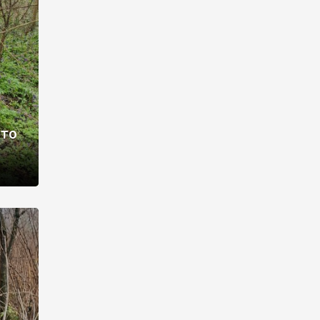
раві –
ото