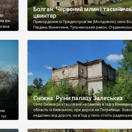
Болган. Червоний млин і таємничи
цвинтар
ар
им він
Прикордонне із Придністров’ям (Молдовою) село Бо
 можна
Південь Вінниччини, Тульчинський район, Студенянськ
цвинтар
громада. У селі мешкає близько тисячі осіб. Спочатку
Maps –
дізналися, що у Болгані є величезний захаращений
ро
старовинний цвинтар із кам’яними хрестами. Всі епітафі
лося
збереглися, написані кирилицею, церковнослов’янсь
мовою. За всіма традиційними ознаками – цвинтар
український. Хрести датуються 19 століттям. У 1924-1
роках Болган […]
Сніжна. Руїни палацу Залеських
Село Сніжна розташоване на самому в’їзді у Вінницьк
область із Київською, при дорозі на Погребище. Зовс
ом.
недалеко від дороги, на в’їзді у село стоїть радянське
 тут
рельєфне пано, яке показує жінку і яблуню, а трохи дал
, але є
десь серед дерев, заховалися руїни палацу Залеських.
и – цим