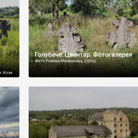
[…]
Голубече. Цвинтар. Фотогалерея
Фото Романа Маленкова, 2024 р.
я. Кози
овищ,
ються
ений
 […]