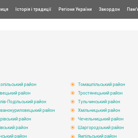
ниця
Історія і традиції
Регіони України
Закордон
Пам'
опільський район
Томашпільський район
вецький район
Тростянецький район
лів-Подільський район
Тульчинський район
ванокуриловецький район
Хмільницький район
рівський район
Чечельницький район
івський район
Шаргородський район
нський район
Ямпільський район