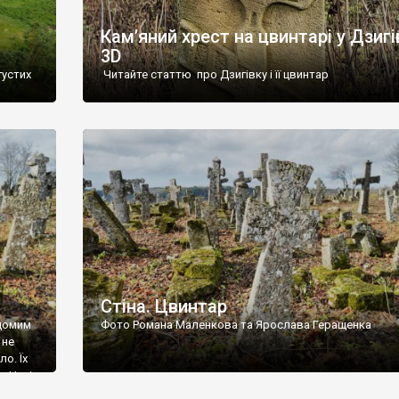
Кам’яний хрест на цвинтарі у Дзигі
3D
густих
Читайте статтю про Дзигівку і її цвинтар
93 році.
ола,
инулого
и із
Стіна. Цвинтар
ідомим
Фото Романа Маленкова та Ярослава Геращенка
 не
о. Їх
. Нині
ар є.