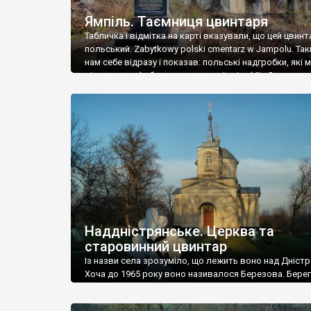
Ямпіль. Таємниця цвинтаря
Табличка і відмітка на карті вказували, що цей цвинт
польський. Zabytkowy polski cmentarz w Jampolu. Так
нам себе відразу і показав: польські надгробки, які
віднести до фабричних, польські епітафії… Загалом 
виявився величезним – порахували площу у Google
виявилося більше семи гектарів. Перше враження п
абсолютну звичайність польського цвинтаря вияви
оманливим – […]
Наддністрянське. Церква та
старовинний цвинтар
Із назви села зрозуміло, що лежить воно над Дністр
Хоча до 1965 року воно називалося Березова. Берег
доволі високий і крутий, як і майже всюди на Поділлі
кілька грунтових доріг, які збігають аж до самої вод