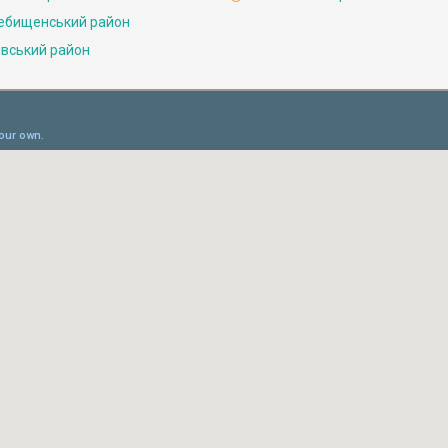
ебищенський район
івський район