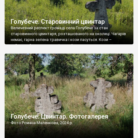
Голубече. Старовинний цвинтар
Величезний респект громаді села Голубече за стан
старовинного цвинтаря, розташованого на околиці. Чагарів
немає, гарна зелена травичка і кози пасуться. Кози –
найкращий регулятор шкідливої, для старих кладовищ,
рослинності. Навесні, коли паростки дерев вкриваються
бруньками, кози ті бруньки обгризають, бо то улюблений
делікатес. На цвинтарі у Голубечому ціла колекція
різноманітних форм хрестів. Село відносно невелике, […]
Голубече. Цвинтар. Фотогалерея
Фото Романа Маленкова, 2024 р.