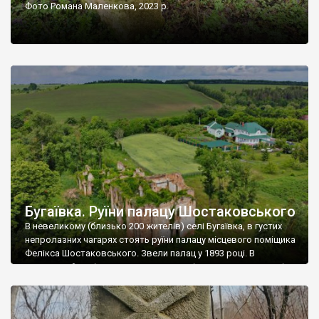
Фото Романа Маленкова, 2023 р.
Бугаївка. Руїни палацу Шостаковського
В невеликому (близько 200 жителів) селі Бугаївка, в густих
непролазних чагарях стоять руїни палацу місцевого поміщика
Фелікса Шостаковського. Звели палац у 1893 році. В
радянський період у ньому спочатку містилася школа, потім
клуб, ще пізніше – гуртожиток. У 60-х роках минулого
століття тут розмістили туберкульозну лікарню. Коли із
палацу виїхала лікарня – ми точно не […]