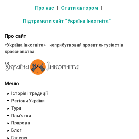
Про нас
Стати автором
Підтримати сайт “Україна Інкогніта”
Про сайт
«Україна Інкогніта» - неприбутковий проект ентузіастів
краєзнавства.
Меню
Історія і традиції
Регіони України
Тури
Пам'ятки
Природа
Блог
Галереї