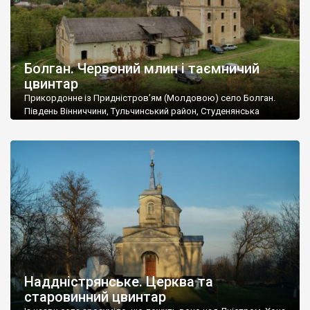
Болган. Червоний млин і таємничий
цвинтар
Прикордонне із Придністров’ям (Молдовою) село Болган.
Південь Вінниччини, Тульчинський район, Студенянська
громада. У селі мешкає близько тисячі осіб. Спочатку ми
дізналися, що у Болгані є величезний захаращений
старовинний цвинтар із кам’яними хрестами. Всі епітафії, які
збереглися, написані кирилицею, церковнослов’янською
мовою. За всіма традиційними ознаками – цвинтар
український. Хрести датуються 19 століттям. У 1924-1940
роках Болган […]
Наддністрянське. Церква та
старовинний цвинтар