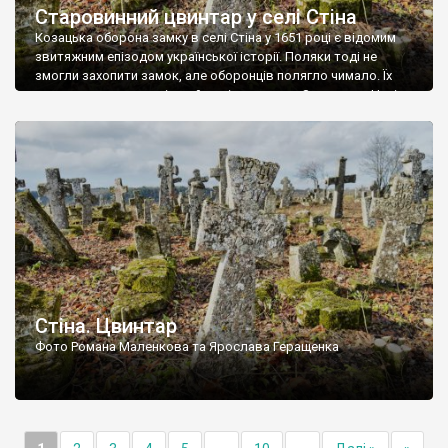
Старовинний цвинтар у селі Стіна
Козацька оборона замку в селі Стіна у 1651 році є відомим
звитяжним епізодом української історії. Поляки тоді не
змогли захопити замок, але оборонців полягло чимало. Їх
поховали на цвинтарі, який тоді називався Замковим. Нині на
місці замку церква із кам’яною огорожею, а цвинтар є. На
ньому чимало хрестів 19 століття, є такі, де епітафії стер […]
Стіна. Цвинтар
Фото Романа Маленкова та Ярослава Геращенка