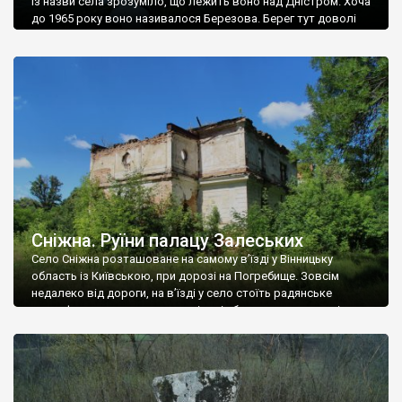
Із назви села зрозуміло, що лежить воно над Дністром. Хоча
до 1965 року воно називалося Березова. Берег тут доволі
високий і крутий, як і майже всюди на Поділлі, але є кілька
грунтових доріг, які збігають аж до самої води – цим
Наддністрянське відрізняється від більшості навколишніх
сіл. У селі є мурована Михайлівська церква. Точної дати […]
Сніжна. Руїни палацу Залеських
Село Сніжна розташоване на самому в’їзді у Вінницьку
область із Київською, при дорозі на Погребище. Зовсім
недалеко від дороги, на в’їзді у село стоїть радянське
рельєфне пано, яке показує жінку і яблуню, а трохи далі, десь
серед дерев, заховалися руїни палацу Залеських. З дороги їх
не видно, але видно дві стареньких колії у траві – […]