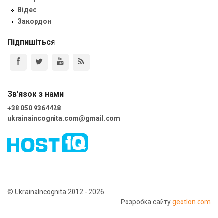
Відео
Закордон
Підпишіться
Зв'язок з нами
+38 050 9364428
ukrainaincognita.com@gmail.com
© UkrainaIncognita 2012 - 2026
Розробка сайту
geotlon.com