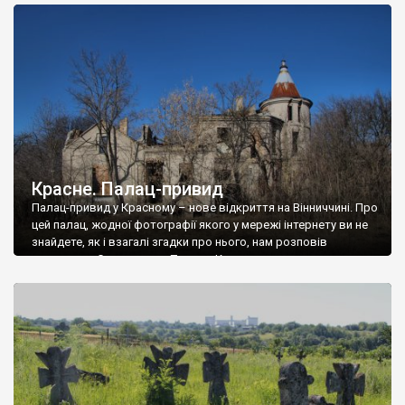
доглянутий, а в іншій суцільна руїна. Руїни палацу Тишкевичів у
Андрушівці, на Вінниччині. Такий стан […]
Красне. Палац-привид
Палац-привид у Красному – нове відкриття на Вінниччині. Про
цей палац, жодної фотографії якого у мережі інтернету ви не
знайдете, як і взагалі згадки про нього, нам розповів
мешканець Самгородка. Палац у Красному вразив не лише
станом руїни і чагарями, які його оточують, але і величчю
навіть у руїні. Можна уявно рекоструювати головний вхід із
[…]