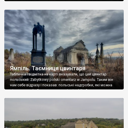
Ямпіль. Таємниця цвинтаря
Табличка і відмітка на карті вказували, що цей цвинтар
польський. Zabytkowy polski cmentarz w Jampolu. Таким він
нам себе відразу і показав: польські надгробки, які можна
віднести до фабричних, польські епітафії… Загалом цвинтар
виявився величезним – порахували площу у GoogleMaps –
виявилося більше семи гектарів. Перше враження про
абсолютну звичайність польського цвинтаря виявилося
оманливим – […]