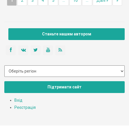
1
2
3
4
5
...
10
...
Далі »
»
Станьте нашим автором
Підтримати сайт
Вхід
Реєстрація