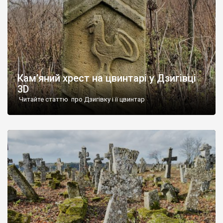
Кам’яний хрест на цвинтарі у Дзигівці
3D
Читайте статтю про Дзигівку і її цвинтар