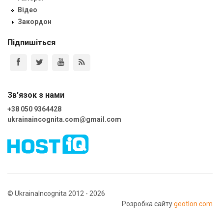
Відео
Закордон
Підпишіться
Зв'язок з нами
+38 050 9364428
ukrainaincognita.com@gmail.com
© UkrainaIncognita 2012 - 2026
Розробка сайту
geotlon.com