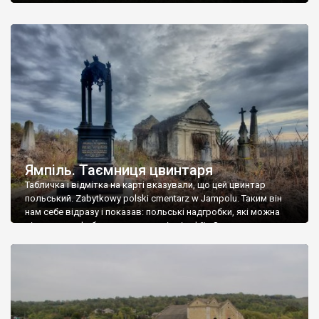
Ямпіль. Таємниця цвинтаря
Табличка і відмітка на карті вказували, що цей цвинтар
польський. Zabytkowy polski cmentarz w Jampolu. Таким він
нам себе відразу і показав: польські надгробки, які можна
віднести до фабричних, польські епітафії… Загалом цвинтар
виявився величезним – порахували площу у GoogleMaps –
виявилося більше семи гектарів. Перше враження про
абсолютну звичайність польського цвинтаря виявилося
оманливим – […]