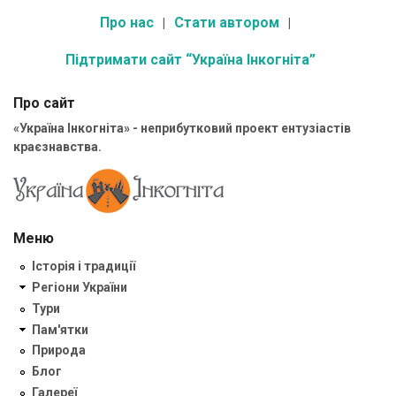
Про нас
Стати автором
Підтримати сайт “Україна Інкогніта”
Про сайт
«Україна Інкогніта» - неприбутковий проект ентузіастів
краєзнавства.
Меню
Історія і традиції
Регіони України
Тури
Пам'ятки
Природа
Блог
Галереї