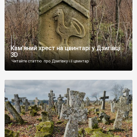
Кам’яний хрест на цвинтарі у Дзигівці
3D
Читайте статтю про Дзигівку і її цвинтар