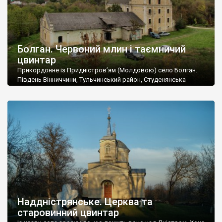
Болган. Червоний млин і таємничий
цвинтар
Прикордонне із Придністров’ям (Молдовою) село Болган.
Південь Вінниччини, Тульчинський район, Студенянська
громада. У селі мешкає близько тисячі осіб. Спочатку ми
дізналися, що у Болгані є величезний захаращений
старовинний цвинтар із кам’яними хрестами. Всі епітафії, які
збереглися, написані кирилицею, церковнослов’янською
мовою. За всіма традиційними ознаками – цвинтар
український. Хрести датуються 19 століттям. У 1924-1940
роках Болган […]
Наддністрянське. Церква та
старовинний цвинтар