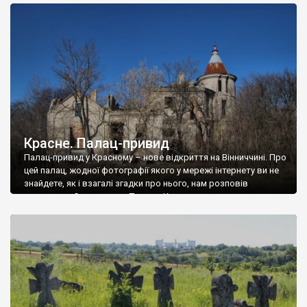
доглянутий, а в іншій суцільна руїна. Руїни палацу Тишкевичів у
Андрушівці, на Вінниччині. Такий стан […]
Красне. Палац-привид
Палац-привид у Красному – нове відкриття на Вінниччині. Про
цей палац, жодної фотографії якого у мережі інтернету ви не
знайдете, як і взагалі згадки про нього, нам розповів
мешканець Самгородка. Палац у Красному вразив не лише
станом руїни і чагарями, які його оточують, але і величчю
навіть у руїні. Можна уявно рекоструювати головний вхід із
[…]