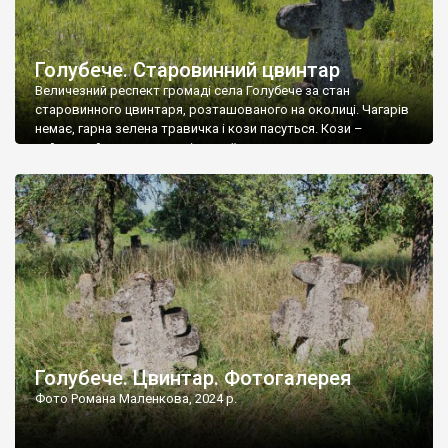
Голубече. Старовинний цвинтар
Величезний респект громаді села Голубече за стан
старовинного цвинтаря, розташованого на околиці. Чагарів
немає, гарна зелена травичка і кози пасуться. Кози –
найкращий регулятор шкідливої, для старих кладовищ,
рослинності. Навесні, коли паростки дерев вкриваються
бруньками, кози ті бруньки обгризають, бо то улюблений
делікатес. На цвинтарі у Голубечому ціла колекція
різноманітних форм хрестів. Село відносно невелике, […]
Голубече. Цвинтар. Фотогалерея
Фото Романа Маленкова, 2024 р.