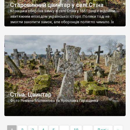
Старовинний цвинтар у селі Стіна
Козацька оборона замку в селі Стіна у 1651 році є відомим
звитяжним епізодом української історії. Поляки тоді не
змогли захопити замок, але оборонців полягло чимало. Їх
поховали на цвинтарі, який тоді називався Замковим. Нині на
місці замку церква із кам’яною огорожею, а цвинтар є. На
ньому чимало хрестів 19 століття, є такі, де епітафії стер […]
Стіна. Цвинтар
Фото Романа Маленкова та Ярослава Геращенка