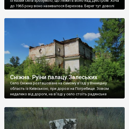
Із назви села зрозуміло, що лежить воно над Дністром. Хоча
до 1965 року воно називалося Березова. Берег тут доволі
високий і крутий, як і майже всюди на Поділлі, але є кілька
грунтових доріг, які збігають аж до самої води – цим
Наддністрянське відрізняється від більшості навколишніх
сіл. У селі є мурована Михайлівська церква. Точної дати […]
Сніжна. Руїни палацу Залеських
Село Сніжна розташоване на самому в’їзді у Вінницьку
область із Київською, при дорозі на Погребище. Зовсім
недалеко від дороги, на в’їзді у село стоїть радянське
рельєфне пано, яке показує жінку і яблуню, а трохи далі, десь
серед дерев, заховалися руїни палацу Залеських. З дороги їх
не видно, але видно дві стареньких колії у траві – […]