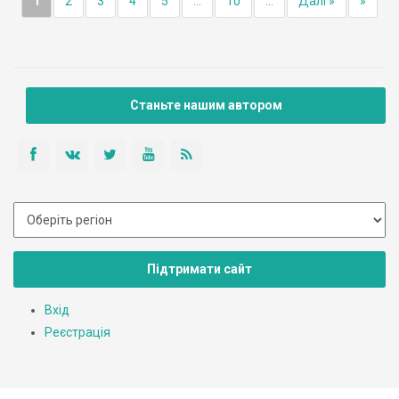
1
2
3
4
5
...
10
...
Далі »
»
Станьте нашим автором
Підтримати сайт
Вхід
Реєстрація