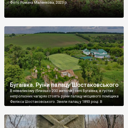
Фото Романа Маленкова, 2023 р.
Бугаївка. Руїни палацу Шостаковського
В невеликому (близько 200 жителів) селі Бугаївка, в густих
непролазних чагарях стоять руїни палацу місцевого поміщика
Фелікса Шостаковського. Звели палац у 1893 році. В
радянський період у ньому спочатку містилася школа, потім
клуб, ще пізніше – гуртожиток. У 60-х роках минулого
століття тут розмістили туберкульозну лікарню. Коли із
палацу виїхала лікарня – ми точно не […]