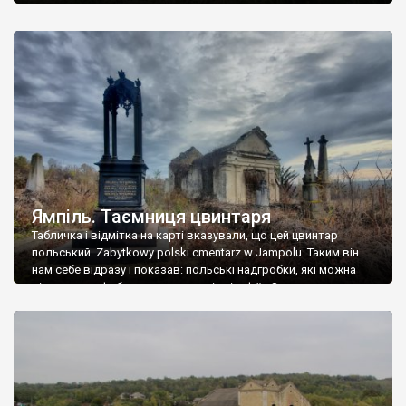
Ямпіль. Таємниця цвинтаря
Табличка і відмітка на карті вказували, що цей цвинтар
польський. Zabytkowy polski cmentarz w Jampolu. Таким він
нам себе відразу і показав: польські надгробки, які можна
віднести до фабричних, польські епітафії… Загалом цвинтар
виявився величезним – порахували площу у GoogleMaps –
виявилося більше семи гектарів. Перше враження про
абсолютну звичайність польського цвинтаря виявилося
оманливим – […]