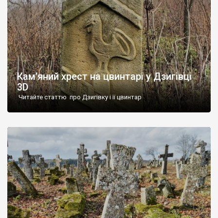
Кам’яний хрест на цвинтарі у Дзигівці
3D
Читайте статтю про Дзигівку і її цвинтар