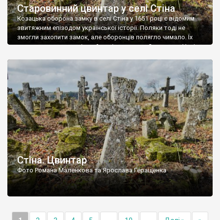
Старовинний цвинтар у селі Стіна
Козацька оборона замку в селі Стіна у 1651 році є відомим
звитяжним епізодом української історії. Поляки тоді не
змогли захопити замок, але оборонців полягло чимало. Їх
поховали на цвинтарі, який тоді називався Замковим. Нині на
місці замку церква із кам’яною огорожею, а цвинтар є. На
ньому чимало хрестів 19 століття, є такі, де епітафії стер […]
Стіна. Цвинтар
Фото Романа Маленкова та Ярослава Геращенка