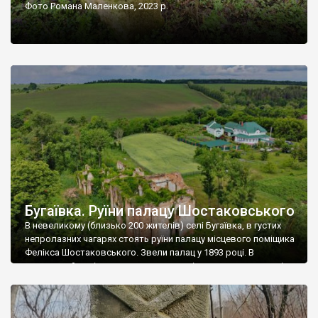
Фото Романа Маленкова, 2023 р.
Бугаївка. Руїни палацу Шостаковського
В невеликому (близько 200 жителів) селі Бугаївка, в густих
непролазних чагарях стоять руїни палацу місцевого поміщика
Фелікса Шостаковського. Звели палац у 1893 році. В
радянський період у ньому спочатку містилася школа, потім
клуб, ще пізніше – гуртожиток. У 60-х роках минулого
століття тут розмістили туберкульозну лікарню. Коли із
палацу виїхала лікарня – ми точно не […]