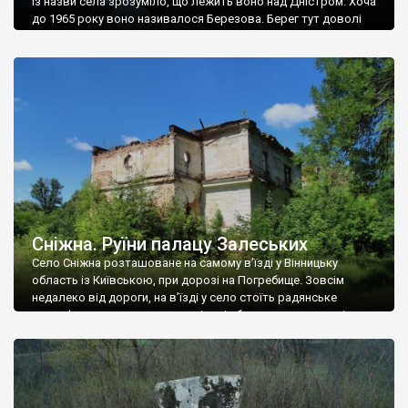
Із назви села зрозуміло, що лежить воно над Дністром. Хоча
до 1965 року воно називалося Березова. Берег тут доволі
високий і крутий, як і майже всюди на Поділлі, але є кілька
грунтових доріг, які збігають аж до самої води – цим
Наддністрянське відрізняється від більшості навколишніх
сіл. У селі є мурована Михайлівська церква. Точної дати […]
Сніжна. Руїни палацу Залеських
Село Сніжна розташоване на самому в’їзді у Вінницьку
область із Київською, при дорозі на Погребище. Зовсім
недалеко від дороги, на в’їзді у село стоїть радянське
рельєфне пано, яке показує жінку і яблуню, а трохи далі, десь
серед дерев, заховалися руїни палацу Залеських. З дороги їх
не видно, але видно дві стареньких колії у траві – […]