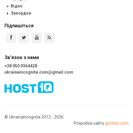
Відео
Закордон
Підпишіться
Зв'язок з нами
+38 050 9364428
ukrainaincognita.com@gmail.com
© UkrainaIncognita 2012 - 2026
Розробка сайту
geotlon.com