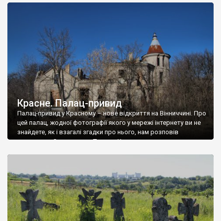
доглянутий, а в іншій суцільна руїна. Руїни палацу Тишкевичів у
Андрушівці, на Вінниччині. Такий стан […]
Красне. Палац-привид
Палац-привид у Красному – нове відкриття на Вінниччині. Про
цей палац, жодної фотографії якого у мережі інтернету ви не
знайдете, як і взагалі згадки про нього, нам розповів
мешканець Самгородка. Палац у Красному вразив не лише
станом руїни і чагарями, які його оточують, але і величчю
навіть у руїні. Можна уявно рекоструювати головний вхід із
[…]