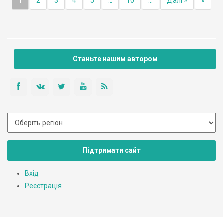
1
2
3
4
5
...
10
...
Далі »
»
Станьте нашим автором
Підтримати сайт
Вхід
Реєстрація