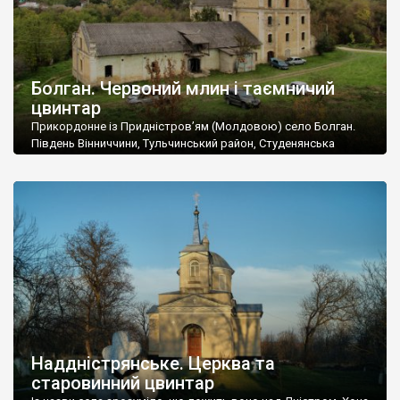
Болган. Червоний млин і таємничий
цвинтар
Прикордонне із Придністров’ям (Молдовою) село Болган.
Південь Вінниччини, Тульчинський район, Студенянська
громада. У селі мешкає близько тисячі осіб. Спочатку ми
дізналися, що у Болгані є величезний захаращений
старовинний цвинтар із кам’яними хрестами. Всі епітафії, які
збереглися, написані кирилицею, церковнослов’янською
мовою. За всіма традиційними ознаками – цвинтар
український. Хрести датуються 19 століттям. У 1924-1940
роках Болган […]
Наддністрянське. Церква та
старовинний цвинтар