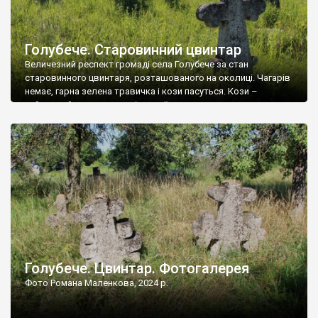
Голубече. Старовинний цвинтар
Величезний респект громаді села Голубече за стан
старовинного цвинтаря, розташованого на околиці. Чагарів
немає, гарна зелена травичка і кози пасуться. Кози –
найкращий регулятор шкідливої, для старих кладовищ,
рослинності. Навесні, коли паростки дерев вкриваються
бруньками, кози ті бруньки обгризають, бо то улюблений
делікатес. На цвинтарі у Голубечому ціла колекція
різноманітних форм хрестів. Село відносно невелике, […]
Голубече. Цвинтар. Фотогалерея
Фото Романа Маленкова, 2024 р.