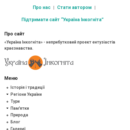
Про нас
Стати автором
Підтримати сайт “Україна Інкогніта”
Про сайт
«Україна Інкогніта» - неприбутковий проект ентузіастів
краєзнавства.
Меню
Історія і традиції
Регіони України
Тури
Пам'ятки
Природа
Блог
Галереї