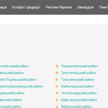
ниця
Історія і традиції
Регіони України
Закордон
Пам'
опільський район
Томашпільський район
вецький район
Тростянецький район
лів-Подільський район
Тульчинський район
ванокуриловецький район
Хмільницький район
рівський район
Чечельницький район
івський район
Шаргородський район
нський район
Ямпільський район