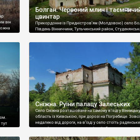
Болган. Червоний млин і таємничи
цвинтар
ар
им він
Прикордонне із Придністров’ям (Молдовою) село Бо
 можна
Південь Вінниччини, Тульчинський район, Студенянськ
цвинтар
громада. У селі мешкає близько тисячі осіб. Спочатку
Maps –
дізналися, що у Болгані є величезний захаращений
ро
старовинний цвинтар із кам’яними хрестами. Всі епітафі
лося
збереглися, написані кирилицею, церковнослов’янсь
мовою. За всіма традиційними ознаками – цвинтар
український. Хрести датуються 19 століттям. У 1924-1
роках Болган […]
Сніжна. Руїни палацу Залеських
Село Сніжна розташоване на самому в’їзді у Вінницьк
область із Київською, при дорозі на Погребище. Зовс
ом.
недалеко від дороги, на в’їзді у село стоїть радянське
 тут
рельєфне пано, яке показує жінку і яблуню, а трохи дал
, але є
десь серед дерев, заховалися руїни палацу Залеських.
и – цим