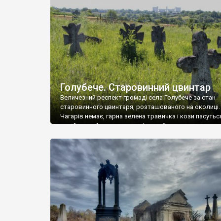
у Андрушівці, на Вінниччині. Такий стан […]
Голубече. Старовинний цвинтар
Величезний респект громаді села Голубече за стан
старовинного цвинтаря, розташованого на околиці.
Чагарів немає, гарна зелена травичка і кози пасутьс
– найкращий регулятор шкідливої, для старих клад
рослинності. Навесні, коли паростки дерев вкрива
бруньками, кози ті бруньки обгризають, бо то улюбл
делікатес. На цвинтарі у Голубечому ціла колекція
різноманітних форм хрестів. Село відносно невелике,