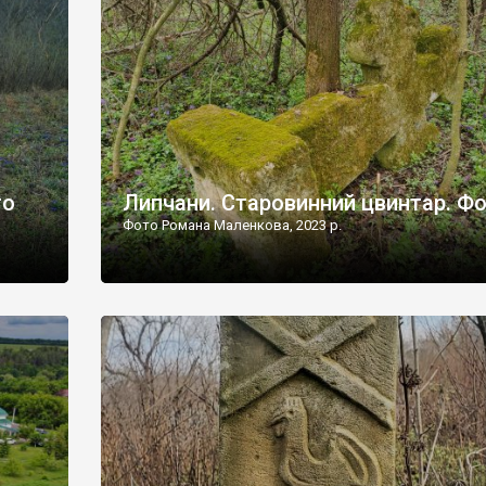
дороги їх не видно, але видно дві стареньких колії у т
лишніх
[…]
ати […]
то
Липчани. Старовинний цвинтар. Ф
Фото Романа Маленкова, 2023 р.