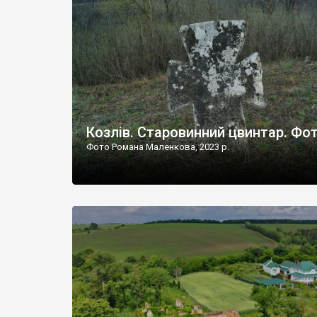
Наддністрянське відрізняється від більшості навко
сіл. У селі є мурована Михайлівська церква. Точної д
Козлів. Старовинний цвинтар. Фо
Фото Романа Маленкова, 2023 р.