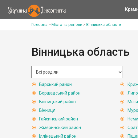
Крам
Головна
>
Міста та регіони
>
Вінницька область
Вінницька область
Барський район
Криж
Бершадський район
Липо
Вінницький район
Моги
Вінниця
Муро
Гайсинський район
Неми
Жмеринський район
Орат
Іллінецький район
Піща