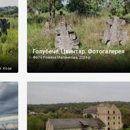
[…]
Голубече. Цвинтар. Фотогалерея
Фото Романа Маленкова, 2024 р.
я. Кози
овищ,
ються
ений
 […]