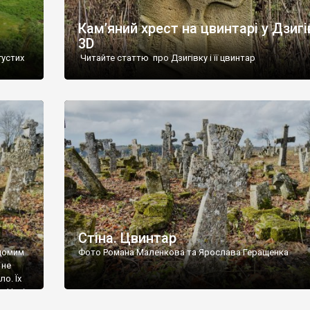
Кам’яний хрест на цвинтарі у Дзигі
3D
густих
Читайте статтю про Дзигівку і її цвинтар
93 році.
ола,
инулого
и із
Стіна. Цвинтар
ідомим
Фото Романа Маленкова та Ярослава Геращенка
 не
о. Їх
. Нині
ар є.