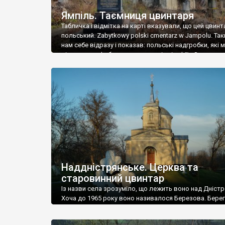
Ямпіль. Таємниця цвинтаря
Табличка і відмітка на карті вказували, що цей цвинт
польський. Zabytkowy polski cmentarz w Jampolu. Так
нам себе відразу і показав: польські надгробки, які
віднести до фабричних, польські епітафії… Загалом 
виявився величезним – порахували площу у Google
виявилося більше семи гектарів. Перше враження п
абсолютну звичайність польського цвинтаря вияви
оманливим – […]
Наддністрянське. Церква та
старовинний цвинтар
Із назви села зрозуміло, що лежить воно над Дністр
Хоча до 1965 року воно називалося Березова. Берег
доволі високий і крутий, як і майже всюди на Поділлі
кілька грунтових доріг, які збігають аж до самої вод