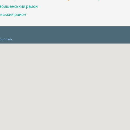
ебищенський район
івський район