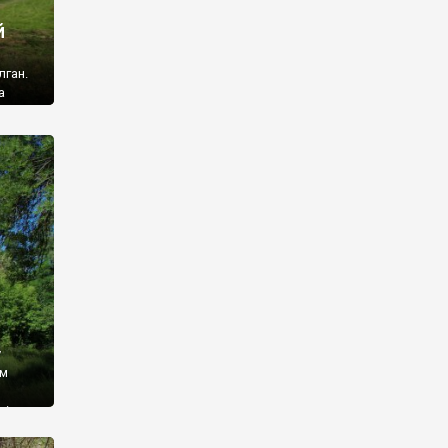
й
лган.
а
 ми
ї, які
кою
940
у
ім
і,
 З