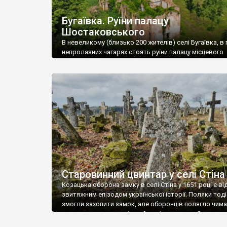
Бугаївка. Руїни палацу
Шостаковського
В невеликому (близько 200 жителів) селі Бугаївка, в 
непролазних чагарях стоять руїни палацу місцевого
поміщика Фелікса Шостаковського. Звели палац у 18
В радянський період у ньому спочатку містилася шк
потім клуб, ще пізніше – гуртожиток. У 60-х роках м
століття тут розмістили туберкульозну лікарню. Кол
палацу виїхала лікарня – ми точно не […]
Старовинний цвинтар у селі Стіна
Козацька оборона замку в селі Стіна у 1651 році є в
звитяжним епізодом української історії. Поляки тоді
змогли захопити замок, але оборонців полягло чимал
поховали на цвинтарі, який тоді називався Замковим
на місці замку церква із кам’яною огорожею, а цвинт