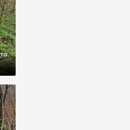
раві –
ото