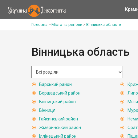
Крам
Головна
>
Міста та регіони
>
Вінницька область
Вінницька область
Барський район
Криж
Бершадський район
Липо
Вінницький район
Моги
Вінниця
Муро
Гайсинський район
Неми
Жмеринський район
Орат
Іллінецький район
Піща