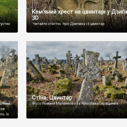
Кам’яний хрест на цвинтарі у Дзигі
3D
густих
Читайте статтю про Дзигівку і її цвинтар
93 році.
ола,
инулого
и із
Стіна. Цвинтар
ідомим
Фото Романа Маленкова та Ярослава Геращенка
 не
о. Їх
. Нині
ар є.