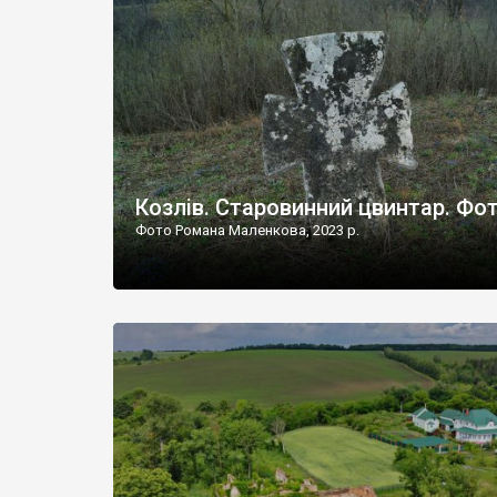
Наддністрянське відрізняється від більшості навко
сіл. У селі є мурована Михайлівська церква. Точної д
Козлів. Старовинний цвинтар. Фо
Фото Романа Маленкова, 2023 р.