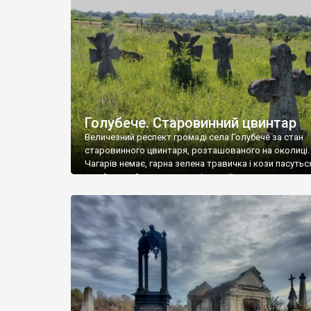
у Андрушівці, на Вінниччині. Такий стан […]
Голубече. Старовинний цвинтар
Величезний респект громаді села Голубече за стан
старовинного цвинтаря, розташованого на околиці.
Чагарів немає, гарна зелена травичка і кози пасутьс
– найкращий регулятор шкідливої, для старих клад
рослинності. Навесні, коли паростки дерев вкрива
бруньками, кози ті бруньки обгризають, бо то улюбл
делікатес. На цвинтарі у Голубечому ціла колекція
різноманітних форм хрестів. Село відносно невелике,