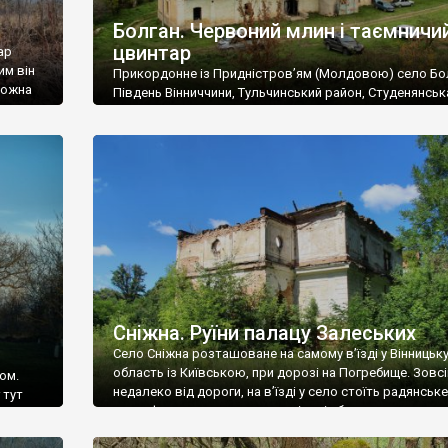
Болган. Червоний млин і таємничи
цвинтар
ар
им він
Прикордонне із Придністров’ям (Молдовою) село Бо
 можна
Південь Вінниччини, Тульчинський район, Студенянськ
цвинтар
громада. У селі мешкає близько тисячі осіб. Спочатку
Maps –
дізналися, що у Болгані є величезний захаращений
ро
старовинний цвинтар із кам’яними хрестами. Всі епітафі
лося
збереглися, написані кирилицею, церковнослов’янсь
мовою. За всіма традиційними ознаками – цвинтар
український. Хрести датуються 19 століттям. У 1924-1
роках Болган […]
Сніжна. Руїни палацу Залеських
Село Сніжна розташоване на самому в’їзді у Вінницьк
область із Київською, при дорозі на Погребище. Зовс
ом.
недалеко від дороги, на в’їзді у село стоїть радянське
 тут
рельєфне пано, яке показує жінку і яблуню, а трохи дал
, але є
десь серед дерев, заховалися руїни палацу Залеських.
и – цим