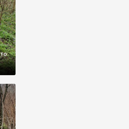
раві –
ото