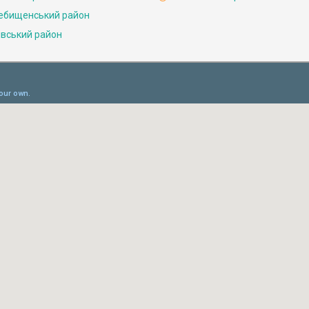
ебищенський район
івський район