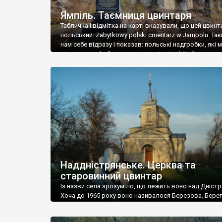
Ямпіль. Таємниця цвинтаря
Табличка і відмітка на карті вказували, що цей цвинт
польський. Zabytkowy polski cmentarz w Jampolu. Так
нам себе відразу і показав: польські надгробки, які
віднести до фабричних, польські епітафії… Загалом 
виявився величезним – порахували площу у Google
виявилося більше семи гектарів. Перше враження п
абсолютну звичайність польського цвинтаря вияви
оманливим – […]
Наддністрянське. Церква та
старовинний цвинтар
Із назви села зрозуміло, що лежить воно над Дністр
Хоча до 1965 року воно називалося Березова. Берег
доволі високий і крутий, як і майже всюди на Поділлі
кілька грунтових доріг, які збігають аж до самої вод