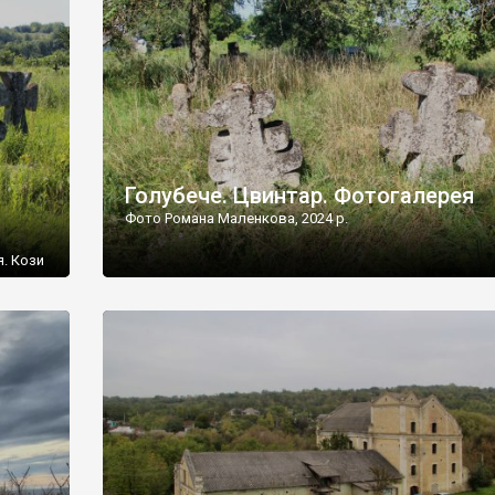
[…]
Голубече. Цвинтар. Фотогалерея
Фото Романа Маленкова, 2024 р.
я. Кози
овищ,
ються
ений
 […]