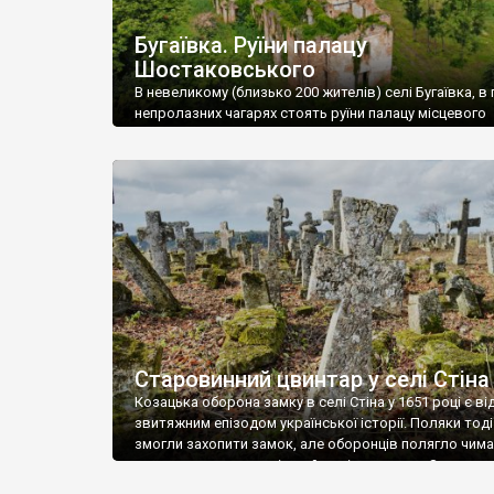
Бугаївка. Руїни палацу
Шостаковського
В невеликому (близько 200 жителів) селі Бугаївка, в 
непролазних чагарях стоять руїни палацу місцевого
поміщика Фелікса Шостаковського. Звели палац у 18
В радянський період у ньому спочатку містилася шк
потім клуб, ще пізніше – гуртожиток. У 60-х роках м
століття тут розмістили туберкульозну лікарню. Кол
палацу виїхала лікарня – ми точно не […]
Старовинний цвинтар у селі Стіна
Козацька оборона замку в селі Стіна у 1651 році є в
звитяжним епізодом української історії. Поляки тоді
змогли захопити замок, але оборонців полягло чимал
поховали на цвинтарі, який тоді називався Замковим
на місці замку церква із кам’яною огорожею, а цвинт