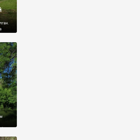
й
лган.
а
 ми
ї, які
кою
940
у
ім
і,
 З