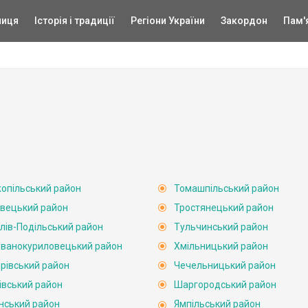
ниця
Історія і традиції
Регіони України
Закордон
Пам'
опільський район
Томашпільський район
вецький район
Тростянецький район
лів-Подільський район
Тульчинський район
ванокуриловецький район
Хмільницький район
рівський район
Чечельницький район
івський район
Шаргородський район
нський район
Ямпільський район