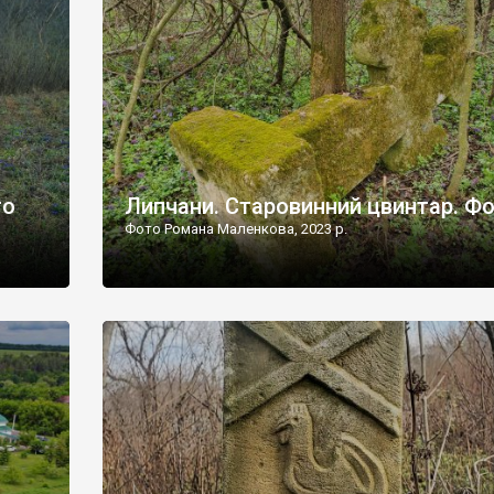
дороги їх не видно, але видно дві стареньких колії у т
лишніх
[…]
ати […]
то
Липчани. Старовинний цвинтар. Ф
Фото Романа Маленкова, 2023 р.