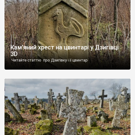
Кам’яний хрест на цвинтарі у Дзигівці
3D
Читайте статтю про Дзигівку і її цвинтар