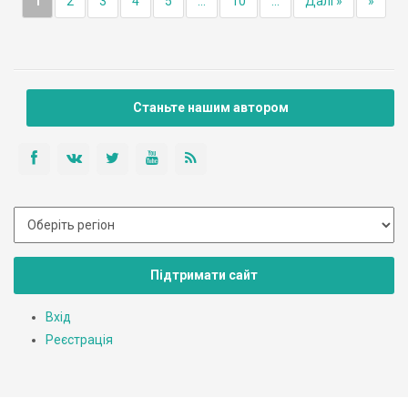
1
2
3
4
5
...
10
...
Далі »
»
Станьте нашим автором
Підтримати сайт
Вхід
Реєстрація