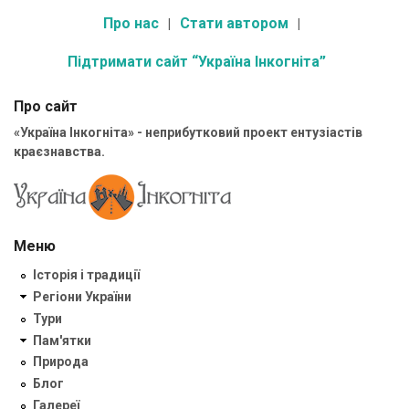
Про нас
Стати автором
Підтримати сайт “Україна Інкогніта”
Про сайт
«Україна Інкогніта» - неприбутковий проект ентузіастів
краєзнавства.
Меню
Історія і традиції
Регіони України
Тури
Пам'ятки
Природа
Блог
Галереї