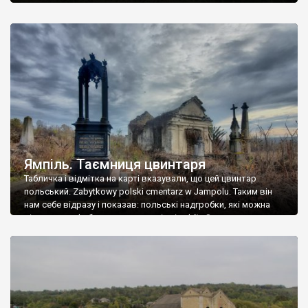
Ямпіль. Таємниця цвинтаря
Табличка і відмітка на карті вказували, що цей цвинтар
польський. Zabytkowy polski cmentarz w Jampolu. Таким він
нам себе відразу і показав: польські надгробки, які можна
віднести до фабричних, польські епітафії… Загалом цвинтар
виявився величезним – порахували площу у GoogleMaps –
виявилося більше семи гектарів. Перше враження про
абсолютну звичайність польського цвинтаря виявилося
оманливим – […]