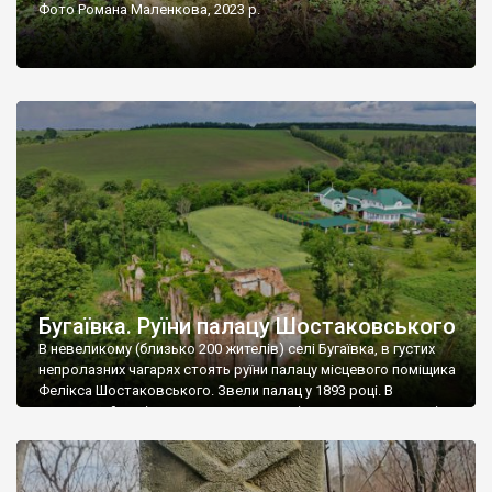
Фото Романа Маленкова, 2023 р.
Бугаївка. Руїни палацу Шостаковського
В невеликому (близько 200 жителів) селі Бугаївка, в густих
непролазних чагарях стоять руїни палацу місцевого поміщика
Фелікса Шостаковського. Звели палац у 1893 році. В
радянський період у ньому спочатку містилася школа, потім
клуб, ще пізніше – гуртожиток. У 60-х роках минулого
століття тут розмістили туберкульозну лікарню. Коли із
палацу виїхала лікарня – ми точно не […]