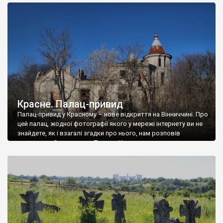
доглянутий, а в іншій суцільна руїна. Руїни палацу Тишкевичів у
Андрушівці, на Вінниччині. Такий стан […]
Красне. Палац-привид
Палац-привид у Красному – нове відкриття на Вінниччині. Про
цей палац, жодної фотографії якого у мережі інтернету ви не
знайдете, як і взагалі згадки про нього, нам розповів
мешканець Самгородка. Палац у Красному вразив не лише
станом руїни і чагарями, які його оточують, але і величчю
навіть у руїні. Можна уявно рекоструювати головний вхід із
[…]