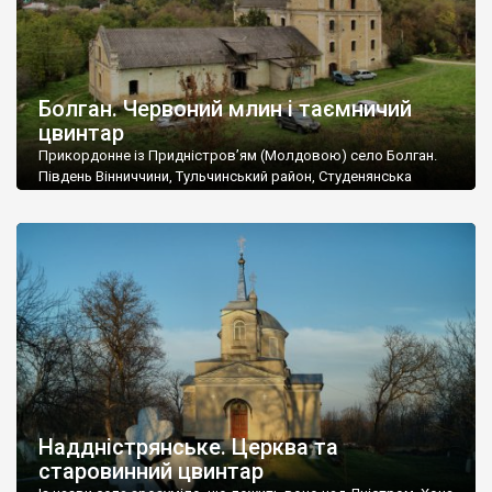
Болган. Червоний млин і таємничий
цвинтар
Прикордонне із Придністров’ям (Молдовою) село Болган.
Південь Вінниччини, Тульчинський район, Студенянська
громада. У селі мешкає близько тисячі осіб. Спочатку ми
дізналися, що у Болгані є величезний захаращений
старовинний цвинтар із кам’яними хрестами. Всі епітафії, які
збереглися, написані кирилицею, церковнослов’янською
мовою. За всіма традиційними ознаками – цвинтар
український. Хрести датуються 19 століттям. У 1924-1940
роках Болган […]
Наддністрянське. Церква та
старовинний цвинтар