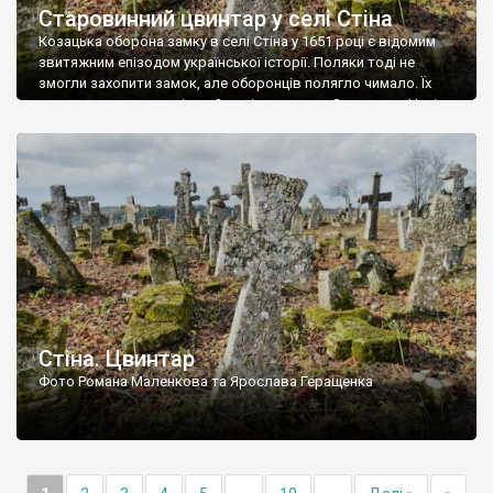
Старовинний цвинтар у селі Стіна
Козацька оборона замку в селі Стіна у 1651 році є відомим
звитяжним епізодом української історії. Поляки тоді не
змогли захопити замок, але оборонців полягло чимало. Їх
поховали на цвинтарі, який тоді називався Замковим. Нині на
місці замку церква із кам’яною огорожею, а цвинтар є. На
ньому чимало хрестів 19 століття, є такі, де епітафії стер […]
Стіна. Цвинтар
Фото Романа Маленкова та Ярослава Геращенка