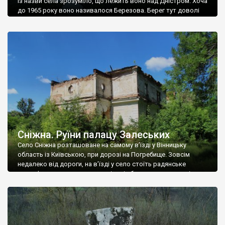
Із назви села зрозуміло, що лежить воно над Дністром. Хоча
до 1965 року воно називалося Березова. Берег тут доволі
високий і крутий, як і майже всюди на Поділлі, але є кілька
грунтових доріг, які збігають аж до самої води – цим
Наддністрянське відрізняється від більшості навколишніх
сіл. У селі є мурована Михайлівська церква. Точної дати […]
Сніжна. Руїни палацу Залеських
Село Сніжна розташоване на самому в’їзді у Вінницьку
область із Київською, при дорозі на Погребище. Зовсім
недалеко від дороги, на в’їзді у село стоїть радянське
рельєфне пано, яке показує жінку і яблуню, а трохи далі, десь
серед дерев, заховалися руїни палацу Залеських. З дороги їх
не видно, але видно дві стареньких колії у траві – […]