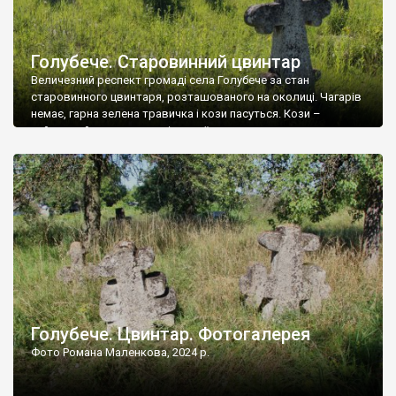
Голубече. Старовинний цвинтар
Величезний респект громаді села Голубече за стан
старовинного цвинтаря, розташованого на околиці. Чагарів
немає, гарна зелена травичка і кози пасуться. Кози –
найкращий регулятор шкідливої, для старих кладовищ,
рослинності. Навесні, коли паростки дерев вкриваються
бруньками, кози ті бруньки обгризають, бо то улюблений
делікатес. На цвинтарі у Голубечому ціла колекція
різноманітних форм хрестів. Село відносно невелике, […]
Голубече. Цвинтар. Фотогалерея
Фото Романа Маленкова, 2024 р.