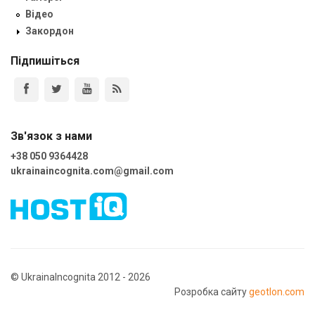
Відео
Закордон
Підпишіться
Зв'язок з нами
+38 050 9364428
ukrainaincognita.com@gmail.com
© UkrainaIncognita 2012 - 2026
Розробка сайту
geotlon.com