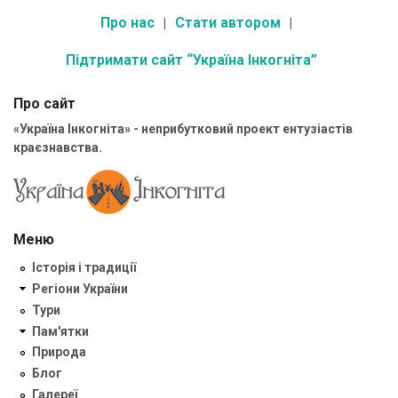
Про нас
Стати автором
Підтримати сайт “Україна Інкогніта”
Про сайт
«Україна Інкогніта» - неприбутковий проект ентузіастів
краєзнавства.
Меню
Історія і традиції
Регіони України
Тури
Пам'ятки
Природа
Блог
Галереї