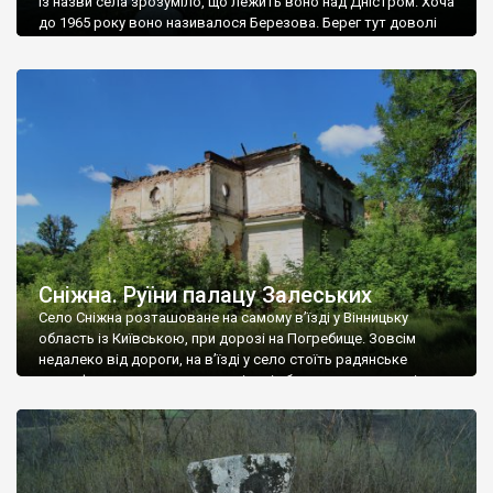
Із назви села зрозуміло, що лежить воно над Дністром. Хоча
до 1965 року воно називалося Березова. Берег тут доволі
високий і крутий, як і майже всюди на Поділлі, але є кілька
грунтових доріг, які збігають аж до самої води – цим
Наддністрянське відрізняється від більшості навколишніх
сіл. У селі є мурована Михайлівська церква. Точної дати […]
Сніжна. Руїни палацу Залеських
Село Сніжна розташоване на самому в’їзді у Вінницьку
область із Київською, при дорозі на Погребище. Зовсім
недалеко від дороги, на в’їзді у село стоїть радянське
рельєфне пано, яке показує жінку і яблуню, а трохи далі, десь
серед дерев, заховалися руїни палацу Залеських. З дороги їх
не видно, але видно дві стареньких колії у траві – […]