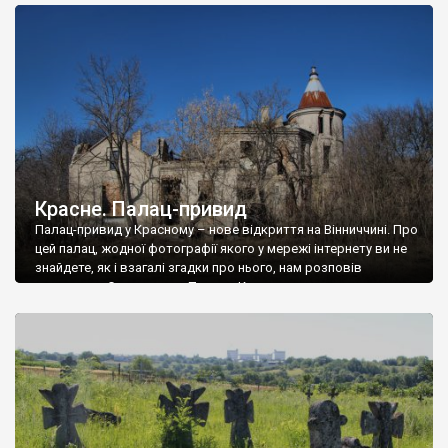
доглянутий, а в іншій суцільна руїна. Руїни палацу Тишкевичів у
Андрушівці, на Вінниччині. Такий стан […]
Красне. Палац-привид
Палац-привид у Красному – нове відкриття на Вінниччині. Про
цей палац, жодної фотографії якого у мережі інтернету ви не
знайдете, як і взагалі згадки про нього, нам розповів
мешканець Самгородка. Палац у Красному вразив не лише
станом руїни і чагарями, які його оточують, але і величчю
навіть у руїні. Можна уявно рекоструювати головний вхід із
[…]