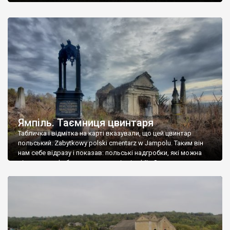
Ямпіль. Таємниця цвинтаря
Табличка і відмітка на карті вказували, що цей цвинтар
польський. Zabytkowy polski cmentarz w Jampolu. Таким він
нам себе відразу і показав: польські надгробки, які можна
віднести до фабричних, польські епітафії… Загалом цвинтар
виявився величезним – порахували площу у GoogleMaps –
виявилося більше семи гектарів. Перше враження про
абсолютну звичайність польського цвинтаря виявилося
оманливим – […]