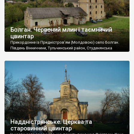
Болган. Червоний млин і таємничий
цвинтар
Прикордонне із Придністров’ям (Молдовою) село Болган.
Південь Вінниччини, Тульчинський район, Студенянська
громада. У селі мешкає близько тисячі осіб. Спочатку ми
дізналися, що у Болгані є величезний захаращений
старовинний цвинтар із кам’яними хрестами. Всі епітафії, які
збереглися, написані кирилицею, церковнослов’янською
мовою. За всіма традиційними ознаками – цвинтар
український. Хрести датуються 19 століттям. У 1924-1940
роках Болган […]
Наддністрянське. Церква та
старовинний цвинтар