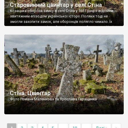
Старовинний цвинтар у селі Стіна
Козацька оборона замку в селі Стіна у 1651 році є відомим
звитяжним епізодом української історії. Поляки тоді не
змогли захопити замок, але оборонців полягло чимало. Їх
поховали на цвинтарі, який тоді називався Замковим. Нині на
місці замку церква із кам’яною огорожею, а цвинтар є. На
ньому чимало хрестів 19 століття, є такі, де епітафії стер […]
Стіна. Цвинтар
Фото Романа Маленкова та Ярослава Геращенка