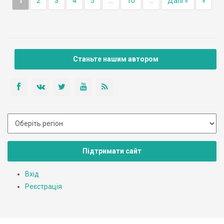
1
2
3
4
5
...
10
...
Далі »
»
Станьте нашим автором
Підтримати сайт
Вхід
Реєстрація