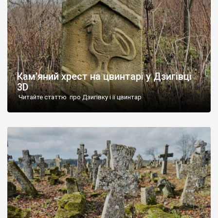
Кам’яний хрест на цвинтарі у Дзигівці
3D
Читайте статтю про Дзигівку і її цвинтар