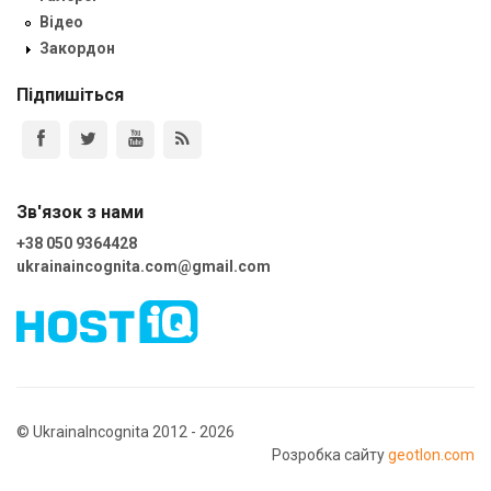
Відео
Закордон
Підпишіться
Зв'язок з нами
+38 050 9364428
ukrainaincognita.com@gmail.com
© UkrainaIncognita 2012 - 2026
Розробка сайту
geotlon.com