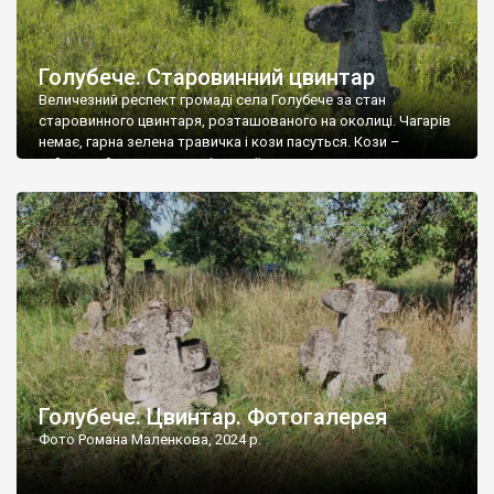
Голубече. Старовинний цвинтар
Величезний респект громаді села Голубече за стан
старовинного цвинтаря, розташованого на околиці. Чагарів
немає, гарна зелена травичка і кози пасуться. Кози –
найкращий регулятор шкідливої, для старих кладовищ,
рослинності. Навесні, коли паростки дерев вкриваються
бруньками, кози ті бруньки обгризають, бо то улюблений
делікатес. На цвинтарі у Голубечому ціла колекція
різноманітних форм хрестів. Село відносно невелике, […]
Голубече. Цвинтар. Фотогалерея
Фото Романа Маленкова, 2024 р.