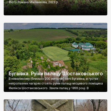
Фото Романа Маленкова, 2023 р.
Бугаївка. Руїни палацу Шостаковського
В невеликому (близько 200 жителів) селі Бугаївка, в густих
непролазних чагарях стоять руїни палацу місцевого поміщика
Фелікса Шостаковського. Звели палац у 1893 році. В
радянський період у ньому спочатку містилася школа, потім
клуб, ще пізніше – гуртожиток. У 60-х роках минулого
століття тут розмістили туберкульозну лікарню. Коли із
палацу виїхала лікарня – ми точно не […]