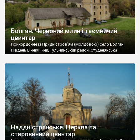
Болган. Червоний млин і таємничий
цвинтар
Прикордонне із Придністров’ям (Молдовою) село Болган.
Південь Вінниччини, Тульчинський район, Студенянська
громада. У селі мешкає близько тисячі осіб. Спочатку ми
дізналися, що у Болгані є величезний захаращений
старовинний цвинтар із кам’яними хрестами. Всі епітафії, які
збереглися, написані кирилицею, церковнослов’янською
мовою. За всіма традиційними ознаками – цвинтар
український. Хрести датуються 19 століттям. У 1924-1940
роках Болган […]
Наддністрянське. Церква та
старовинний цвинтар