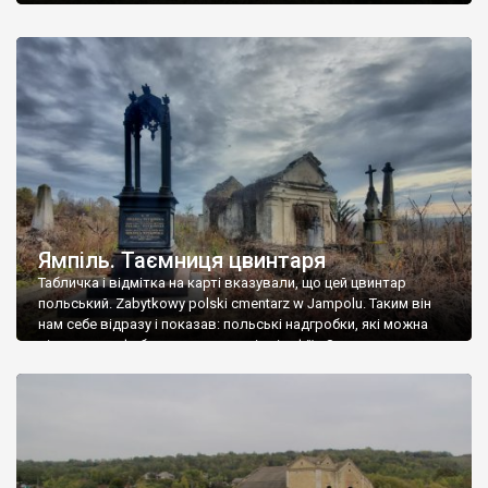
Ямпіль. Таємниця цвинтаря
Табличка і відмітка на карті вказували, що цей цвинтар
польський. Zabytkowy polski cmentarz w Jampolu. Таким він
нам себе відразу і показав: польські надгробки, які можна
віднести до фабричних, польські епітафії… Загалом цвинтар
виявився величезним – порахували площу у GoogleMaps –
виявилося більше семи гектарів. Перше враження про
абсолютну звичайність польського цвинтаря виявилося
оманливим – […]