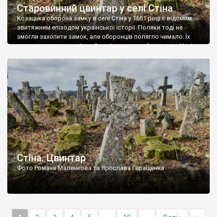
Старовинний цвинтар у селі Стіна
Козацька оборона замку в селі Стіна у 1651 році є відомим
звитяжним епізодом української історії. Поляки тоді не
змогли захопити замок, але оборонців полягло чимало. Їх
поховали на цвинтарі, який тоді називався Замковим. Нині на
місці замку церква із кам’яною огорожею, а цвинтар є. На
ньому чимало хрестів 19 століття, є такі, де епітафії стер […]
Стіна. Цвинтар
Фото Романа Маленкова та Ярослава Геращенка