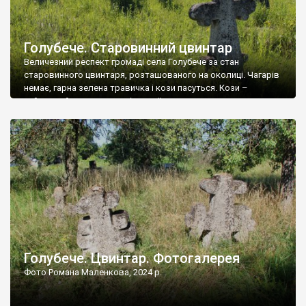
Голубече. Старовинний цвинтар
Величезний респект громаді села Голубече за стан
старовинного цвинтаря, розташованого на околиці. Чагарів
немає, гарна зелена травичка і кози пасуться. Кози –
найкращий регулятор шкідливої, для старих кладовищ,
рослинності. Навесні, коли паростки дерев вкриваються
бруньками, кози ті бруньки обгризають, бо то улюблений
делікатес. На цвинтарі у Голубечому ціла колекція
різноманітних форм хрестів. Село відносно невелике, […]
Голубече. Цвинтар. Фотогалерея
Фото Романа Маленкова, 2024 р.