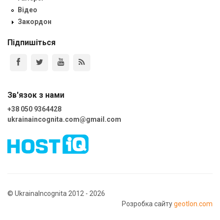
Відео
Закордон
Підпишіться
Зв'язок з нами
+38 050 9364428
ukrainaincognita.com@gmail.com
© UkrainaIncognita 2012 - 2026
Розробка сайту
geotlon.com