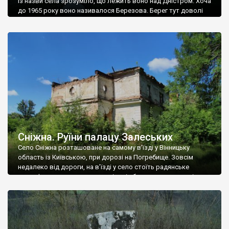
Із назви села зрозуміло, що лежить воно над Дністром. Хоча
до 1965 року воно називалося Березова. Берег тут доволі
високий і крутий, як і майже всюди на Поділлі, але є кілька
грунтових доріг, які збігають аж до самої води – цим
Наддністрянське відрізняється від більшості навколишніх
сіл. У селі є мурована Михайлівська церква. Точної дати […]
Сніжна. Руїни палацу Залеських
Село Сніжна розташоване на самому в’їзді у Вінницьку
область із Київською, при дорозі на Погребище. Зовсім
недалеко від дороги, на в’їзді у село стоїть радянське
рельєфне пано, яке показує жінку і яблуню, а трохи далі, десь
серед дерев, заховалися руїни палацу Залеських. З дороги їх
не видно, але видно дві стареньких колії у траві – […]