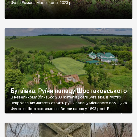
Фото Романа Маленкова, 2023 р.
Бугаївка. Руїни палацу Шостаковського
В невеликому (близько 200 жителів) селі Бугаївка, в густих
непролазних чагарях стоять руїни палацу місцевого поміщика
Фелікса Шостаковського. Звели палац у 1893 році. В
радянський період у ньому спочатку містилася школа, потім
клуб, ще пізніше – гуртожиток. У 60-х роках минулого
століття тут розмістили туберкульозну лікарню. Коли із
палацу виїхала лікарня – ми точно не […]