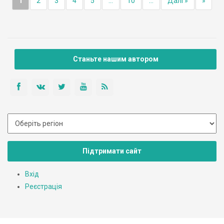
1
2
3
4
5
...
10
...
Далі »
»
Станьте нашим автором
Підтримати сайт
Вхід
Реєстрація