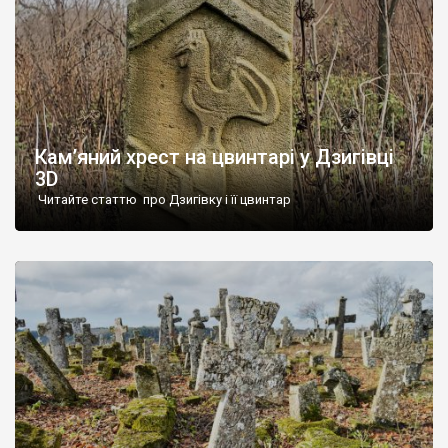
Кам’яний хрест на цвинтарі у Дзигівці
3D
Читайте статтю про Дзигівку і її цвинтар