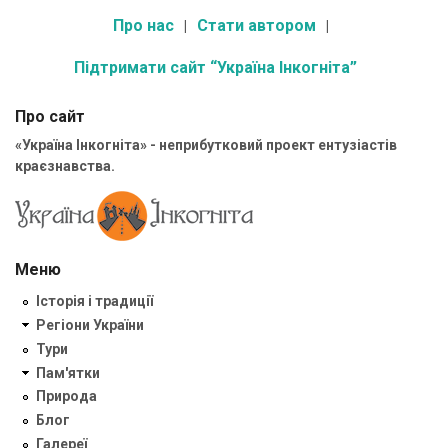
Про нас
Стати автором
Підтримати сайт “Україна Інкогніта”
Про сайт
«Україна Інкогніта» - неприбутковий проект ентузіастів
краєзнавства.
Меню
Історія і традиції
Регіони України
Тури
Пам'ятки
Природа
Блог
Галереї