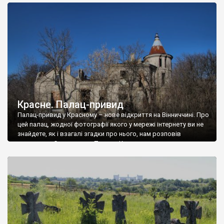
доглянутий, а в іншій суцільна руїна. Руїни палацу Тишкевичів у
Андрушівці, на Вінниччині. Такий стан […]
Красне. Палац-привид
Палац-привид у Красному – нове відкриття на Вінниччині. Про
цей палац, жодної фотографії якого у мережі інтернету ви не
знайдете, як і взагалі згадки про нього, нам розповів
мешканець Самгородка. Палац у Красному вразив не лише
станом руїни і чагарями, які його оточують, але і величчю
навіть у руїні. Можна уявно рекоструювати головний вхід із
[…]